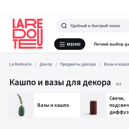
Поиск
Летний выбор д
МЕНЮ
Меню
La
Redoute
La Redoute
Декор
Предметы декора
Вазы и каш
Кашпо и вазы для декора
211
Свечи,
Вазы и кашпо
подсвеч
диффуз