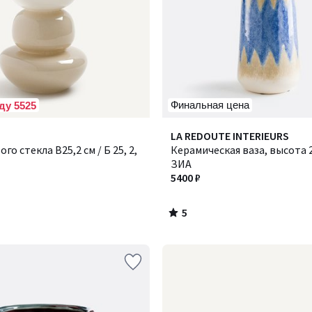
Финальная цена
ду 5525
5
LA REDOUTE INTERIEURS
/
ого стекла В25,2 см / Б 25, 2,
Керамическая ваза, высота 29
5
ЗИА
5400 ₽
5
/
5