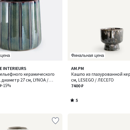
 цена
Финальная цена
5
E INTERIEURS
AM.PM
/
рельефного керамического
Кашпо из глазурованной ке
5
 диаметр 27 см, LYNOA /
см, LESEGO / ЛЕСЕГО
₽
-15%
7400 ₽
5
/
5