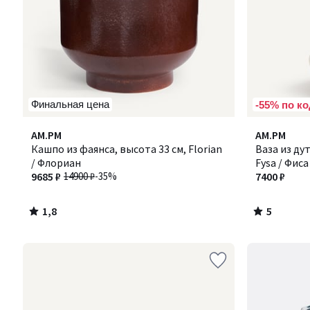
Финальная цена
-55% по ко
1,8
5
AM.PM
AM.PM
/ 5
/
Кашпо из фаянса, высота 33 см, Florian
Ваза из дут
5
/ Флориан
Fysa / Фиса
9685 ₽
14900 ₽
-35%
7400 ₽
1,8
5
/
/
5
5