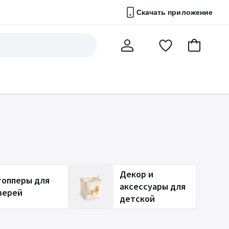
Скачать приложение
Перейти
В
Мой
в
корзину
счет
список
избранного
Декор и
топперы для
аксессуары для
верей
детской