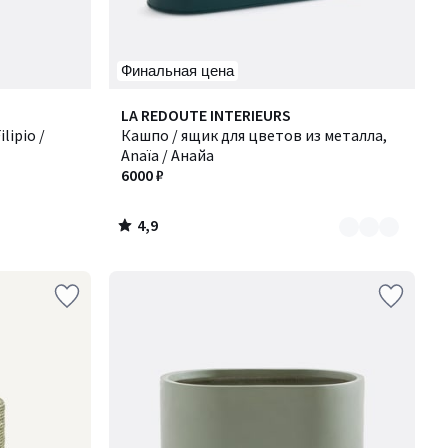
Финальная цена
4,9
Количество
LA REDOUTE INTERIEURS
/ 5
lipio /
цветов:
Кашпо / ящик для цветов из металла,
2
Anaïa / Анайа
6000 ₽
4,9
/
5