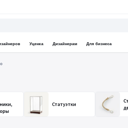
изайнеров
Уценка
Дизайнерам
Для бизнеса
по
С
ники,
Статуэтки
д
оры