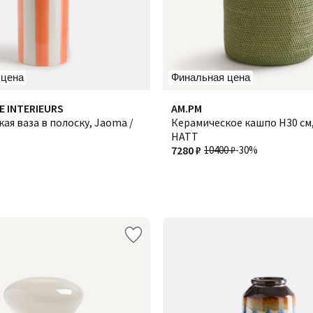
 цена
Финальная цена
E INTERIEURS
AM.PM
ая ваза в полоску, Jaoma /
Керамическое кашпо H30 см,
НАТТ
7280 ₽
10400 ₽
-30%