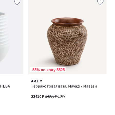
-55% по коду 5525
AM.PM
/ НЕВА
Терракотовая ваза, Mavazi / Мавази
22410 ₽
24900 ₽
-10%