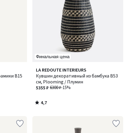
Финальная цена
4,7
LA REDOUTE INTERIEURS
/ 5
рамики В15
Кувшин декоративный из бамбука В53
см, Plooming / Плумин
5355 ₽
6300 ₽
-15%
4,7
/
5