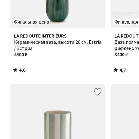
Финальная цена
Финальная
4,6
4,7
LA REDOUTE INTERIEURS
LA REDOUT
/ 5
/ 5
Керамическая ваза, высота 26 см, Estria
Ваза пряма
/ Эстриа
рифленого 
4500 ₽
3400 ₽
4,6
4,7
/
/
5
5