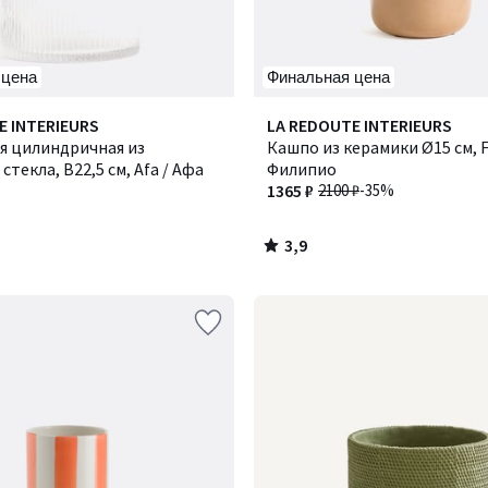
 цена
Финальная цена
3,9
E INTERIEURS
LA REDOUTE INTERIEURS
/ 5
я цилиндричная из
Кашпо из керамики Ø15 см, Fi
стекла, В22,5 см, Afa / Афа
Филипио
1365 ₽
2100 ₽
-35%
3,9
/
5