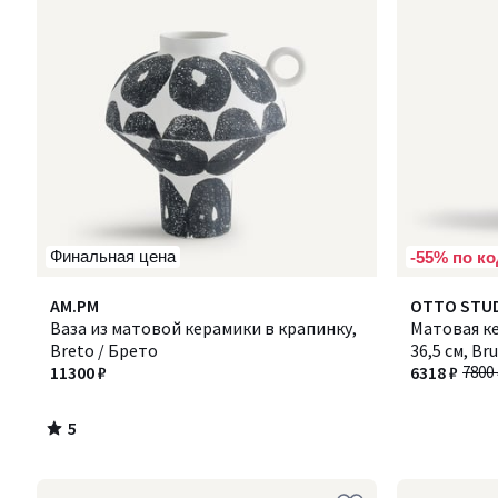
Финальная цена
-55% по ко
5
AM.PM
OTTO STUD
/
Ваза из матовой керамики в крапинку,
Матовая ке
5
Breto / Брето
36,5 см, Br
11300 ₽
6318 ₽
7800 
5
/
5