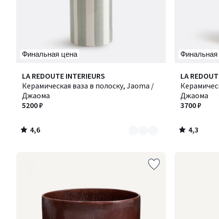
Финальная цена
Финальная
4,6
4,3
Количество
LA REDOUTE INTERIEURS
LA REDOUT
/ 5
/ 5
цветов:
Керамическая ваза в полоску, Jaoma /
Керамическ
2
Джаома
Джаома
5200 ₽
3700 ₽
4,6
4,3
/
/
5
5