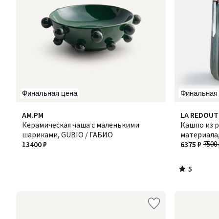
Финальная цена
Финальная
5
AM.PM
LA REDOUT
/
Керамическая чаша с маленькими
Кашпо из 
5
шариками, GUBIO / ГАБИО
материала,
13400 ₽
ЛИНОА
6375 ₽
7500 
5
/
5