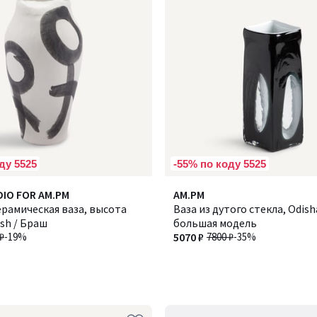
ду 5525
-55% по коду 5525
IO FOR AM.PM
AM.PM
рамическая ваза, высота
Ваза из дутого стекла, Odish
ush / Браш
большая модель
₽
-19%
5070 ₽
7800 ₽
-35%