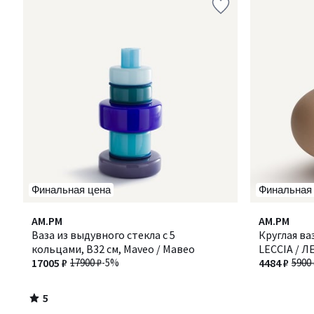
Финальная цена
Финальная
5
AM.PM
AM.PM
/
Ваза из выдувного стекла с 5
Круглая ва
5
кольцами, В32 см, Maveo / Мавео
LECCIA / 
17005 ₽
17900 ₽
-5%
4484 ₽
5900 
5
/