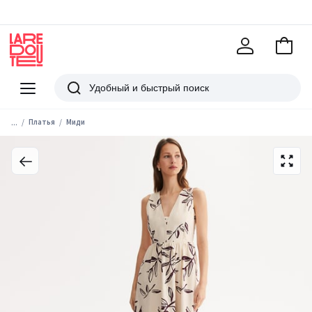
В
корзи
La
Redoute
Меню
Поиск
...
Платья
Миди