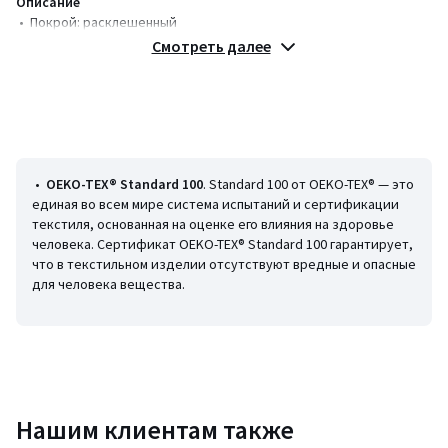
Описание
• Покрой: расклешенный
• Длина миди, 3/4
Смотреть далее
• Без рукавов
• V-образный вырез
• Отрезная деталь на талии
• С принтом
Состав и уход
• 55% лен, 45% вискоза
•
OEKO-TEX® Standard 100
. Standard 100 от OEKO-TEX® — это
• Машинная стирка при 30 °С
единая во всем мире система испытаний и сертификации
• Гладить при умеренной температуре, отбеливание запрещено
текстиля, основанная на оценке его влияния на здоровье
человека. Сертификат OEKO-TEX® Standard 100 гарантирует,
• Машинная сушка запрещена
что в текстильном изделии отсутствуют вредные и опасные
• Химчистка запрещена
для человека вещества.
Цвета
Экрю с рисунком
Размеры
44 (FR) - 50 (RUS), 46 (FR) - 52 (RUS), 48 (FR) - 54 (RUS), 52
(FR) - 58 (RUS)
Нашим клиентам также