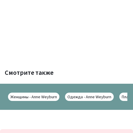
Смотрите также
Женщины - Anne Weyburn
Одежда - Anne Weyburn
Плать
Подписка