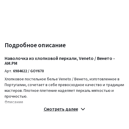
Подробное описание
Наволочка из хлопковой перкали, Veneto / Венето -
AM.PM
Арт.
6984622 / GOY670
Хлопковое постельное белье Veneto / Венето, изготовленное в
Португалии, сочетает в себе превосходное качество и традиции
мастеров. Плотное плетение наделяет перкаль мягкостью и
прочностью.
Описание
• Хлопковая перкаль
Смотреть далее
• 100% хлопок
• 120 нитей/см²: самый распространенный показатель для
измерения качества ткани, в частности постельного белья, — это