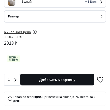
Белый
+
1
Цвет
Размер
Финальная цена
3300 ₽
-39%
2013 ₽
Количество
Добавить в корзину
1
Товар во Франции. Привезем на склад в РФ всего за 21
день