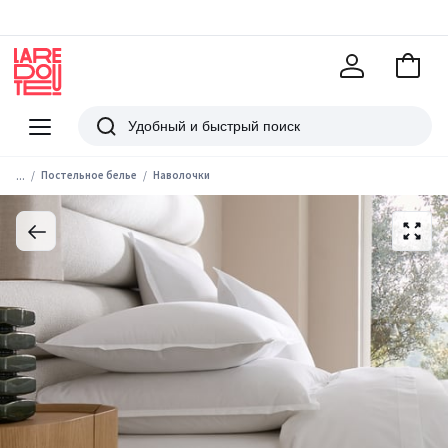
В
корзи
La
Redoute
Меню
Поиск
...
Постельное белье
Наволочки