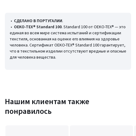
количество нитей на см². Благодаря переплетению и количеству
нитей достигаются определенные свойства ткани. Оптимальное
количество нитей делает постельное белье особенно мягким.
• Однотонная отделка
•
СДЕЛАНО В ПОРТУГАЛИИ
.
•
OEKO-TEX® Standard 100
. Standard 100 от OEKO-TEX® — это
Уход
единая во всем мире система испытаний и сертификации
Следуйте нашим рекомендациям по уходу, чтобы сохранить
текстиля, основанная на оценке его влияния на здоровье
качество вашего постельного белья
человека. Сертификат OEKO-TEX® Standard 100 гарантирует,
• Машинная стирка при 40 °С
что в текстильном изделии отсутствуют вредные и опасные
• Машинная сушка на умеренном режиме
для человека вещества.
• Гладить при умеренной температуре
• Химчистка запрещена
Размеры
• 50 x 70 см: прямоугольная форма
• 65 x 65 см: квадратная форма
Нашим клиентам также
понравилось
Информация об экологических качествах и характеристиках
товара