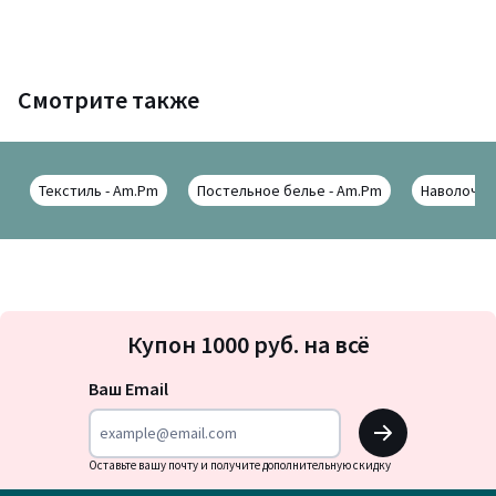
Смотрите также
Текстиль - Am.Pm
Постельное белье - Am.Pm
Наволочки
Подписка
Купон 1000 руб. на всё
на
новости
Ваш Email
OK
Оставьте вашу почту и получите дополнительную скидку