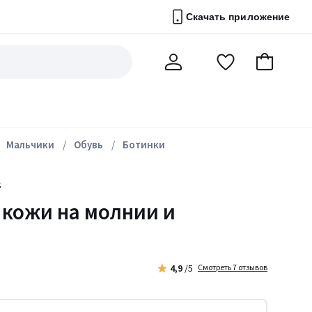
Скачать приложение
Перейти
В
Мой
в
корзину
счет
список
избранного
Мальчики
Обувь
Ботинки
S
 кожи на молнии и
4,9
/5
Смотреть 7 отзывов