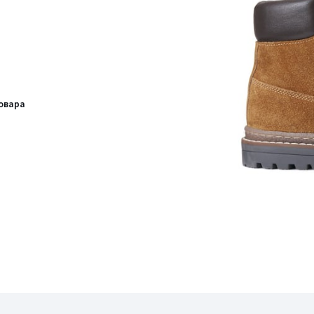
овара
я