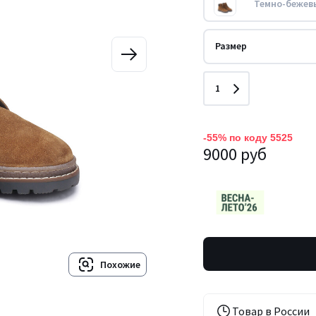
Темно-бежев
Размер
Количество
1
-55% по коду 5525
9000 руб
Похожие
Товар в России