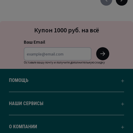
Précédent
Suivan
-
-
défiler
défile
à
à
Подписка
gauche
droite
Купон 1000 руб. на всё
на
новости
Ваш Email
OK
Оставьте вашу почту и получите дополнительную скидку
ПОМОЩЬ
НАШИ СЕРВИСЫ
О КОМПАНИИ