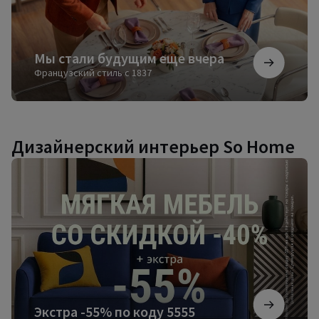
Мы стали будущим еще вчера
Французский стиль с 1837
Дизайнерский интерьер So Home
Экстра
-55%
по
коду
5555
Экстра -55% по коду 5555