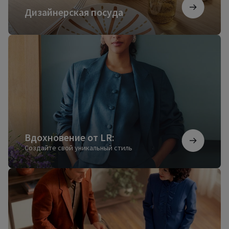
Дизайнерская посуда
Вдохновение
от
LR:
Вдохновение от LR:
Создайте свой уникальный стиль
Мы
стали
будущим
еще
вчера