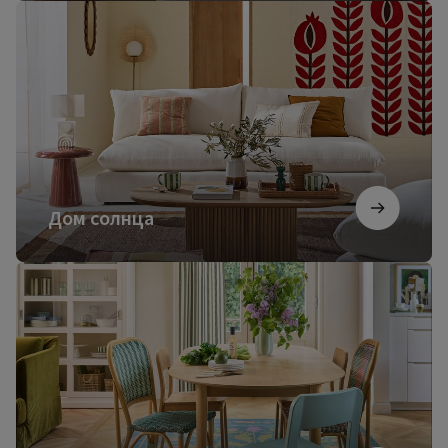
Дом
солнца
Дом солнца
Французский
коттедж