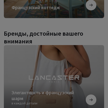
Французский коттедж
Бренды, достойные вашего
внимания
Элегантность
и
французский
шарм
Элегантность и французский
шарм
в каждой детали