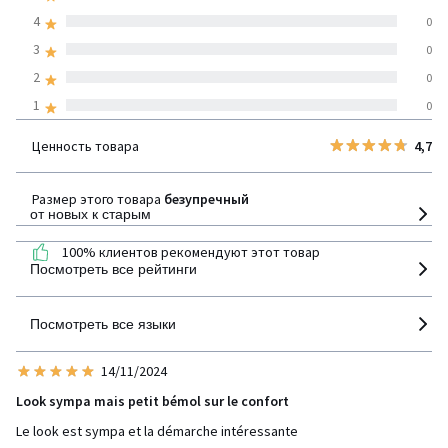
средняя оценка
4
0
покупателей по всем
3
0
странам
2
0
1
0
100% проверенные отзывы,
Инициативы LaRedoute
Ценность товара
4,7
детализация
Размер этого товара
безупречный
от новых к старым
100% клиентов рекомендуют этот товар
Посмотреть все рейтинги
Посмотреть все языки
14/11/2024
Look sympa mais petit bémol sur le confort
Le look est sympa et la démarche intéressante