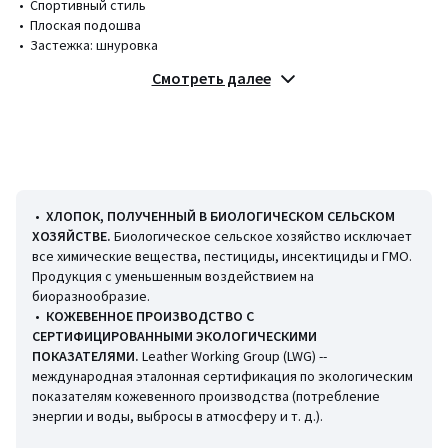
• Спортивный стиль
• Плоская подошва
• Застежка: шнуровка
Смотреть далее
Состав и уход
• Верх/голенище: 100% кожа
• Подкладка: 100% полиэстер
• Стелька: 66% другие материалы, 12% хлопок, 11% ЭВА, 11%
каучук
• Подошва: 61% каучук, 39% другие материалы
•
ХЛОПОК, ПОЛУЧЕННЫЙ В БИОЛОГИЧЕСКОМ СЕЛЬСКОМ
ХОЗЯЙСТВЕ.
Биологическое сельское хозяйство исключает
все химические вещества, пестициды, инсектициды и ГМО.
Продукция с уменьшенным воздействием на
биоразнообразие.
•
КОЖЕВЕННОЕ ПРОИЗВОДСТВО С
Цвета
Белый/ Оранжевый
СЕРТИФИЦИРОВАННЫМИ ЭКОЛОГИЧЕСКИМИ
Размеры
36
ПОКАЗАТЕЛЯМИ.
Leather Working Group (LWG) --
международная эталонная сертификация по экологическим
показателям кожевенного производства (потребление
энергии и воды, выбросы в атмосферу и т. д.).