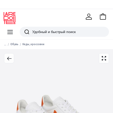
В
корзи
La
Redoute
Меню
Поиск
...
Обувь
Кеды, кроссовки