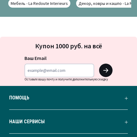
Мебель - La Redoute Interieurs
Декор, ковры и кашпо - La Redo
Подписка
Купон 1000 руб. на всё
на
новости
Ваш Email
OK
Оставьте вашу почту и получите дополнительную скидку
ПОМОЩЬ
НАШИ СЕРВИСЫ