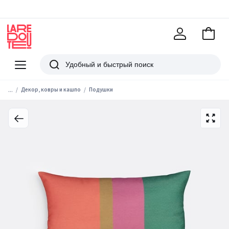
В
корзи
La
Redoute
Меню
Поиск
...
Декор, ковры и кашпо
Подушки