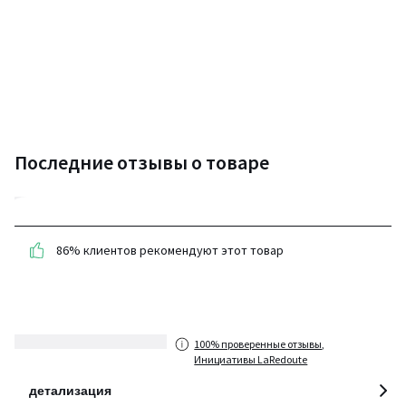
Последние отзывы о товаре
4,7
(7 отзывов)
86% клиентов рекомендуют этот товар
средняя оценка
покупателей по всем
странам
100% проверенные отзывы,
Инициативы LaRedoute
детализация