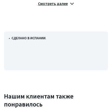
Описание
Смотреть далее
• Чехол: 70% хлопок, 30% полиэстер
• Наполнитель: 100% полиэстер
• Принт в полоску с обеих сторон
Размеры
• 50 x 30 см
•
СДЕЛАНО В ИСПАНИИ
.
Цвета
Разноцветный
Размеры
50 x 30 см
Нашим клиентам также
понравилось