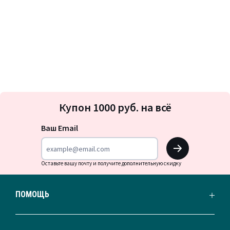
Подписка
Купон 1000 руб. на всё
на
новости
Ваш Email
OK
Оставьте вашу почту и получите дополнительную скидку
ПОМОЩЬ