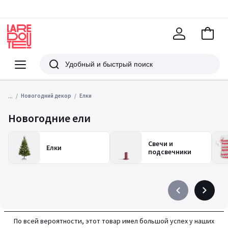
В
корзи
La
Redoute
Меню
Поиск
...
Новогодний декор
Елки
Новогодние ели
Свечи и
Елки
подсвечники
Précédent
Suivant
-
-
défiler
défiler
По всей вероятности, этот товар имел большой успех у наших
à
à