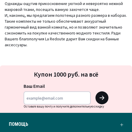
Однажды ощутив прикосновение уютной и невероятно нежной
махровой ткани, посещать ванную захочется чаще.
И, наконец, мы предлагаем полотенца разного размера в наборах.
Такие комплекты не только обеспечивают аккуратный
гармоничный вид ванной комнаты, но и позволяют значительно
сэкономить на покупке качественного модного текстиля. Ради
Вашего благополучия La Redoute дарит Вам скидки на банные
аксессуары.
Подписка
Купон 1000 руб. на всё
на
новости
Ваш Email
OK
Оставьте вашу почту и получите дополнительную скидку
ПОМОЩЬ