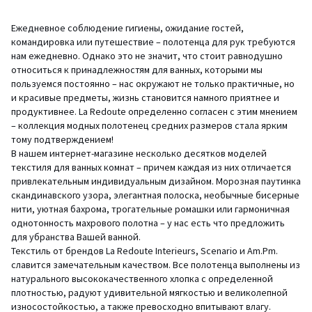
Ежедневное соблюдение гигиены, ожидание гостей,
командировка или путешествие – полотенца для рук требуются
нам ежедневно. Однако это не значит, что стоит равнодушно
относиться к принадлежностям для ванных, которыми мы
пользуемся постоянно – нас окружают не только практичные, но
и красивые предметы, жизнь становится намного приятнее и
продуктивнее. La Redoute определенно согласен с этим мнением
– коллекция модных полотенец средних размеров стала ярким
тому подтверждением!
В нашем интернет-магазине несколько десятков моделей
текстиля для ванных комнат – причем каждая из них отличается
привлекательным индивидуальным дизайном. Морозная паутинка
скандинавского узора, элегантная полоска, необычные бисерные
нити, уютная бахрома, трогательные ромашки или гармоничная
однотонность махрового полотна – у нас есть что предложить
для убранства Вашей ванной.
Текстиль от брендов La Redoute Interieurs, Scenario и Am.Pm.
славится замечательным качеством. Все полотенца выполнены из
натурального высококачественного хлопка с определенной
плотностью, радуют удивительной мягкостью и великолепной
износостойкостью, а также превосходно впитывают влагу.