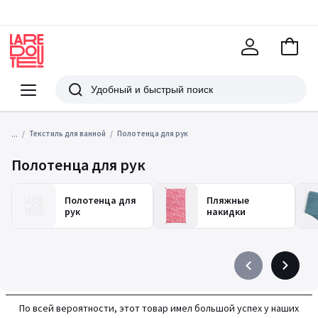
В
корзи
La
Redoute
Меню
Поиск
...
Текстиль для ванной
Полотенца для рук
Полотенца для рук
Полотенца для
Пляжные
рук
накидки
Précédent
Suivant
-
-
défiler
défiler
По всей вероятности, этот товар имел большой успех у наших
à
à