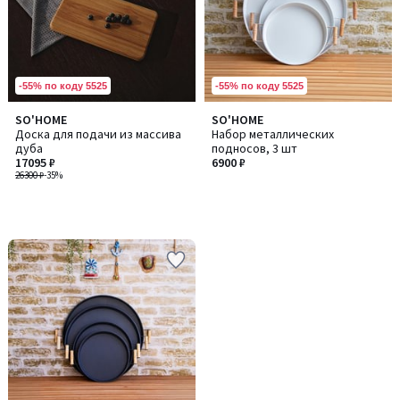
-55% по коду 5525
-55% по коду 5525
SO'HOME
SO'HOME
Доска для подачи из массива
Набор металлических
дуба
подносов, 3 шт
17095 ₽
6900 ₽
26300 ₽
-35%