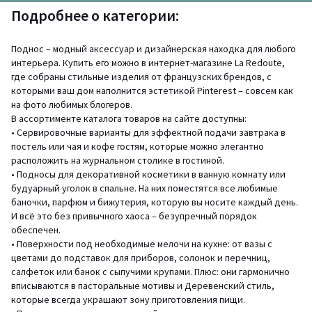
Подробнее о категории:
Поднос – модный аксессуар и дизайнерская находка для любого
интерьера. Купить его можно в интернет-магазине La Redoute,
где собраны стильные изделия от французских брендов, с
которыми ваш дом наполнится эстетикой Pinterest – совсем как
на фото любимых блогеров.
В ассортименте каталога товаров на сайте доступны:
• Сервировочные варианты для эффектной подачи завтрака в
постель или чая и кофе гостям, которые можно элегантно
расположить на журнальном столике в гостиной.
• Подносы для декоративной косметики в ванную комнату или
будуарный уголок в спальне. На них поместятся все любимые
баночки, парфюм и бижутерия, которую вы носите каждый день.
И всё это без привычного хаоса – безупречный порядок
обеспечен.
• Поверхности под необходимые мелочи на кухне: от вазы с
цветами до подставок для приборов, солонок и перечниц,
салфеток или банок с сыпучими крупами. Плюс: они гармонично
вписываются в пасторальные мотивы и Деревенский стиль,
которые всегда украшают зону приготовления пищи.