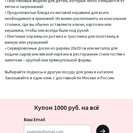
• Пластиковые модели для детей, которые легко очищаются от
пятен и загрязнений.
• Продолговатые блюда из матовой керамики для всего
необходимого в прихожей. Их можно расположить на консольном
столике, где вы обычно оставляете ключи, карточки или
наушники, чтобы они всегда были под рукой.
• Плетеные корзины из ротанга и тростника для полотенец в
ванную или украшений.
• Сервировочные доски из дерева 20х20 см или металла для
подачи сыров или мясной нарезки в ресторанном стиле гостям к
напиткам – круглой или прямоугольной формы.
Выбирайте подносы и другую посуду для дома в каталоге.
Заказывайте в один клик с доставкой по Москве и России.
Подписка
Купон 1000 руб. на всё
на
новости
Ваш Email
OK