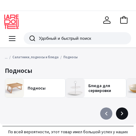
В
корзи
La
Redoute
Меню
Поиск
...
Салатники, подносы и блюда
Подносы
Подносы
Блюда для
Подносы
сервировки
Précédent
Suivant
-
-
défiler
défiler
По всей вероятности, этот товар имел большой успех у наших
à
à