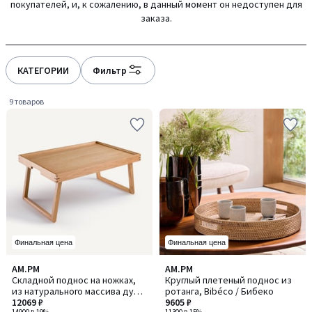
покупателей, и, к сожалению, в данный момент он недоступен для
gauche
droite
заказа.
КАТЕГОРИИ
Фильтр
9 товаров
Финальная цена
Финальная цена
3
AM.PM
AM.PM
/
Складной поднос на ножках,
Круглый плетеный поднос из
5
из натурального массива дуба,
ротанга, Bibéco / Бибеко
HIBASHI / ХИБАШИ
12069 ₽
9605 ₽