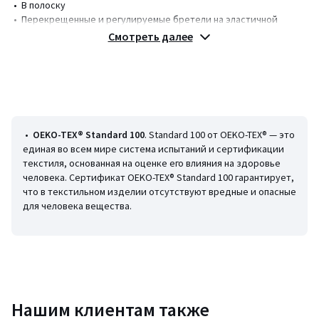
• В полоску
• Перекрещенные и регулируемые бретели на эластичной
спинке
Смотреть далее
• Карман с вышивкой на груди
• Резинка на бедрах
• Застежка на кнопки по внутреннему шву для упрощения смены
подгузников
Состав и уход
• 100% хлопок
•
OEKO-TEX® Standard 100
. Standard 100 от OEKO-TEX® — это
• Машинная стирка при 30 °С на деликатном режиме
единая во всем мире система испытаний и сертификации
• Гладить при низкой температуре, отбеливание запрещено
текстиля, основанная на оценке его влияния на здоровье
• Машинная сушка запрещена
человека. Сертификат OEKO-TEX® Standard 100 гарантирует,
• Химчистка запрещена
что в текстильном изделии отсутствуют вредные и опасные
для человека вещества.
Цвета
Экрю/ синий
Размеры
2 года - 86 см, 18 мес. - 81 см
Нашим клиентам также