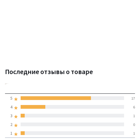
Последние отзывы о товаре
4,5
5
17
(25 отзывов)
средняя оценка
4
6
покупателей по всем
3
1
странам
2
0
1
1
100% проверенные отзывы,
Инициативы LaRedoute