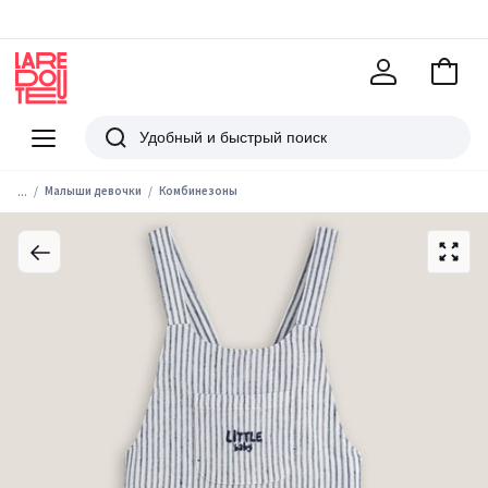
В
корзи
La
Redoute
Меню
Поиск
...
Малыши девочки
Комбинезоны