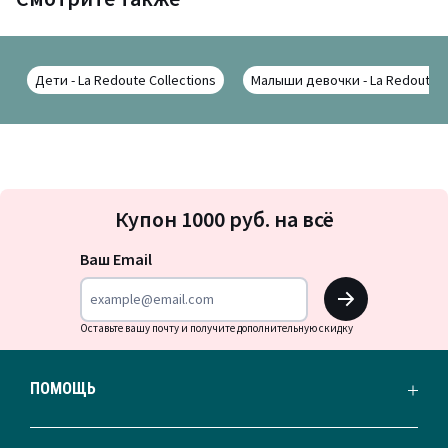
Дети - La Redoute Collections
Малыши девочки - La Redoute C
Подписка
Купон 1000 руб. на всё
на
новости
Ваш Email
OK
Оставьте вашу почту и получите дополнительную скидку
ПОМОЩЬ