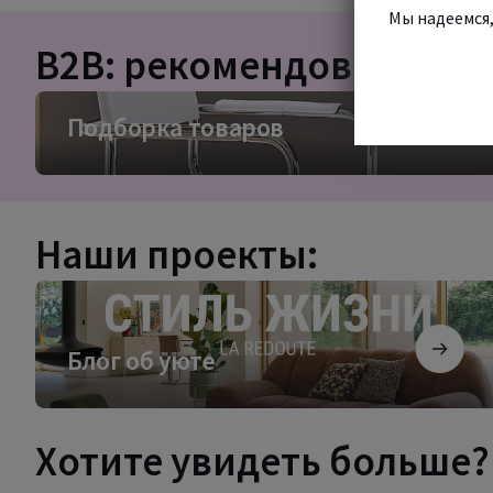
Мы надеемся,
B2B: рекомендовано для
Подборка
Подборка товаров
товаров
Наши проекты:
Блог
об
уюте
Блог об уюте
Хотите увидеть больше?