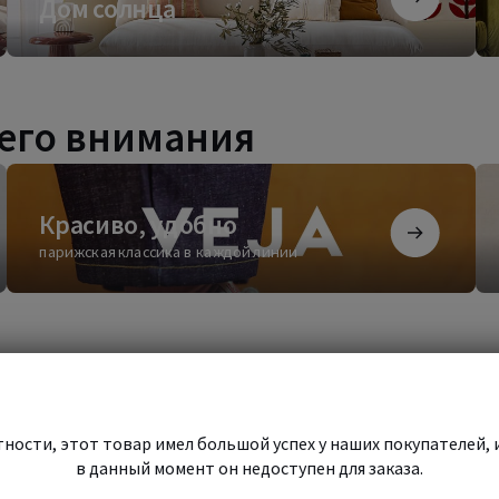
Дом солнца
солнца
ко
его внимания
Красиво,
Бе
удобно
сти
Красиво, удобно
парижская классика в каждой линии
Начать
Начать шопинг
шопинг
ности, этот товар имел большой успех у наших покупателей, 
в данный момент он недоступен для заказа.