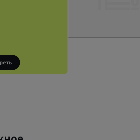
реть
жное