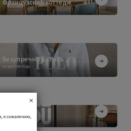
Французский коттедж
ттедж
зупречный
ль
Безупречный стиль
на долгие годы
и, к сожалению,