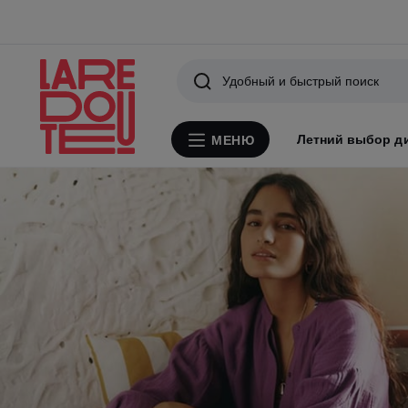
Поиск
Летний выбор д
МЕНЮ
Меню
La
Смотреть
Redoute
коллекцию