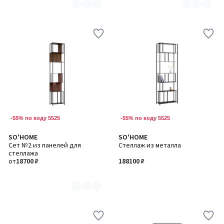
-55% по коду 5525
-55% по коду 5525
SO'HOME
SO'HOME
Количество
Сет №2 из панелей для
Стеллаж из металла
цветов:
стеллажа
2
от
18700 ₽
188100 ₽