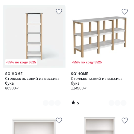
-55% по коду 5525
-55% по коду 5525
5
SO'HOME
SO'HOME
Количество
Количество
/
Стеллаж высокий из массива
Стеллаж низкий из массива
цветов:
цветов:
5
бука
бука
2
2
86900 ₽
114500 ₽
5
/
5