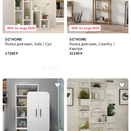
-55% по коду 5525
-55% по коду 5525
SO'HOME
SO'HOME
Количество
Полка для книг, Sule / Сул
Полка для книг, Country /
цветов:
Кантри
3
17200 ₽
31100 ₽