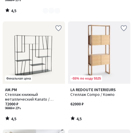
99000 ₽
-20%
4,5
/
5
-55% по коду 5525
Финальная цена
4,5
4,5
AM.PM
LA REDOUTE INTERIEURS
/ 5
/ 5
Стеллаж книжный
Стеллаж Compo / Компо
металлический Kanato /
Канато
72000 ₽
62000 ₽
90000 ₽
-20%
4,5
4,5
/
/
5
5