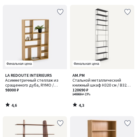
Финальная цена
Финальная цена
4,6
4,3
LA REDOUTE INTERIEURS
AM.PM
/ 5
/ 5
Асимметричный стеллаж из
Стальной металлический
сращенного дуба, RYMO /
книжный шкаф H320 см / В320
РИМО
98000 ₽
см, Parallel XXL / Параллел Икс
120690 ₽
Икс Эл
149000 ₽
-19%
4,6
4,3
/
/
5
5