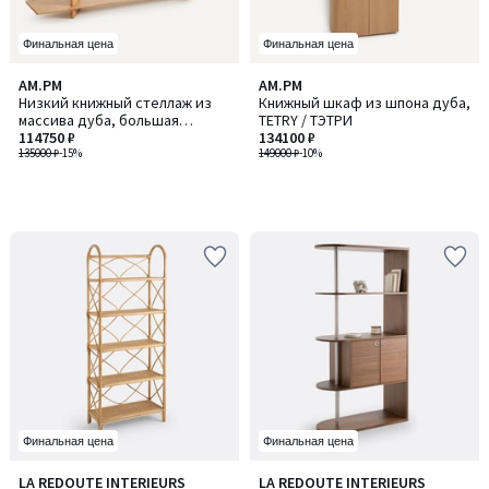
Финальная цена
Финальная цена
AM.PM
AM.PM
Низкий книжный стеллаж из
Книжный шкаф из шпона дуба,
массива дуба, большая
TETRY / ТЭТРИ
модель, ILOSS / ИЛОСС
114750 ₽
134100 ₽
135000 ₽
-15%
149000 ₽
-10%
Финальная цена
Финальная цена
4,8
4,4
LA REDOUTE INTERIEURS
LA REDOUTE INTERIEURS