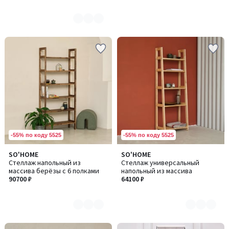
-55% по коду 5525
-55% по коду 5525
SO'HOME
SO'HOME
Количество
Количество
Стеллаж напольный из
Стеллаж универсальный
цветов:
цветов:
массива берёзы с 6 полками
напольный из массива
3
2
90700 ₽
64100 ₽