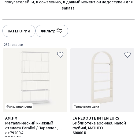
покупателей, и, к сожалению, в данный момент он недоступен для
gauche
droite
заказа.
КАТЕГОРИИ
Фильтр
231 товаров
Финальная цена
Финальная цена
4,5
AM.PM
LA REDOUTE INTERIEURS
Количество
/ 5
Металлический книжный
Библиотека арочная, малой
цветов:
стеллаж Parallel / Параллел,
глубині, MATHÉO
2
большой ширины
от
79200 ₽
60000 ₽