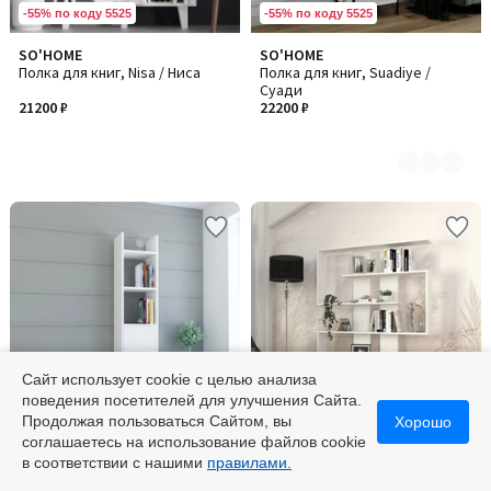
-55% по коду 5525
-55% по коду 5525
SO'HOME
SO'HOME
Количество
Полка для книг, Nisa / Ниса
Полка для книг, Suadiye /
цветов:
Суади
3
21200 ₽
22200 ₽
Сайт использует cookie с целью анализа
поведения посетителей для улучшения Сайта.
-55% по коду 5525
-55% по коду 5525
Продолжая пользоваться Сайтом, вы
Хорошо
соглашаетесь на использование файлов cookie
SO'HOME
SO'HOME
Количество
в соответствии с нашими
правилами.
Полка для книг, Esbi / Эзби 103
Полка для книг, Rain / Рейн
цветов: