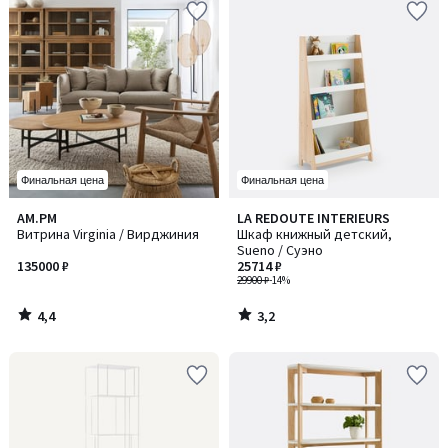
Финальная цена
Финальная цена
4,4
3,2
AM.PM
LA REDOUTE INTERIEURS
/ 5
/ 5
Витрина Virginia / Вирджиния
Шкаф книжный детский,
Sueno / Суэно
135000 ₽
25714 ₽
29900 ₽
-14%
4,4
3,2
/
/
5
5