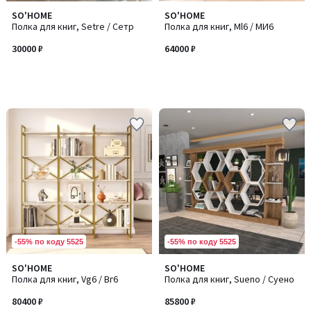
SO'HOME
SO'HOME
Полка для книг, Setre / Сетр
Полка для книг, Ml6 / МИ6
30000 ₽
64000 ₽
-55% по коду 5525
-55% по коду 5525
SO'HOME
SO'HOME
Полка для книг, Vg6 / Вг6
Полка для книг, Sueno / Суено
80400 ₽
85800 ₽