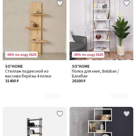
-55% по коду 5525
-55% по коду 5525
SO'HOME
SO'HOME
Количество
Количество
Стеллаж подвесной из
Полка для книг, Balaban /
цветов:
цветов:
массива берёзы 4 полки
Балабан
2
3
31400 ₽
20200 ₽