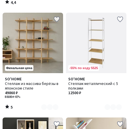
4,4
/
5
-55% по коду 5525
Финальная цена
5
SO'HOME
SO'HOME
Количество
Количество
/
Стеллаж из массива берёзы в
Стеллаж металлический с 5
цветов:
цветов:
5
японском стиле
полками
4
2
49860 ₽
12500 ₽
83100 ₽
-40%
5
/
5