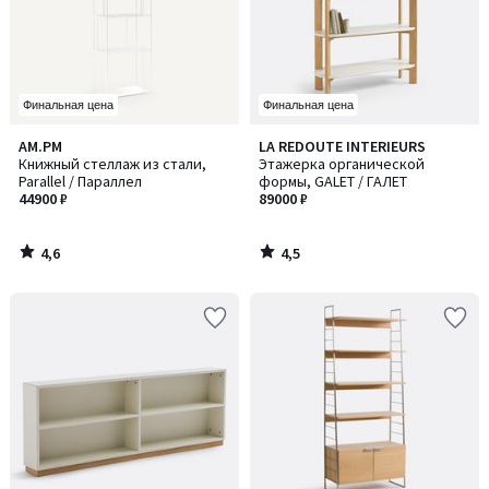
Финальная цена
Финальная цена
4,6
4,5
AM.PM
LA REDOUTE INTERIEURS
/ 5
/ 5
Книжный стеллаж из стали,
Этажерка органической
Parallel / Параллел
формы, GALET / ГАЛЕТ
44900 ₽
89000 ₽
4,6
4,5
/
/
5
5