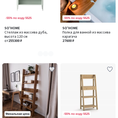
-55% по коду 5525
-55% по коду 5525
SO'HOME
SO'HOME
Количество
Стеллаж из массива дуба,
Полка для ванной из массива
цветов:
высота 120 см
карагача
8
от
255300 ₽
27600 ₽
-55% по коду 5525
Финальная цена