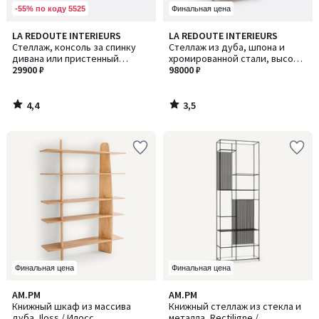
-55% по коду 5525
Финальная цена
4,4
3,5
LA REDOUTE INTERIEURS
LA REDOUTE INTERIEURS
/ 5
/ 5
Стеллаж, консоль за спинку
Стеллаж из дуба, шпона и
дивана или пристенный
хромированной стали, высота
столик, SULTAU / СЮЛТАУ
29900 ₽
190 см, WATFORD / ВОТФОРД
98000 ₽
4,4
3,5
/
/
5
5
Финальная цена
Финальная цена
5
3,7
AM.PM
AM.PM
/
/ 5
Книжный шкаф из массива
Книжный стеллаж из стекла и
5
дуба, Iloss / Илосс
металла, Rectiligne /