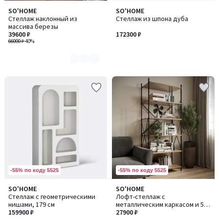
SO'HOME
SO'HOME
Количество
Стеллаж наклонный из
Стеллаж из шпона дуба
цветов:
массива березы
4
39600 ₽
172300 ₽
66000 ₽
-40%
-55% по коду 5525
-55% по коду 5525
SO'HOME
SO'HOME
Количество
Стеллаж с геометрическими
Лофт-стеллаж с
цветов:
нишами, 179 см
металлическим каркасом и 5
2
159900 ₽
полками
27900 ₽