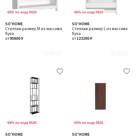
-55% по коду 5525
-55% по коду 5525
SO'HOME
SO'HOME
Количество
Количество
Стеллаж размер М из массива
Стеллаж размер L из массива
цветов:
цветов:
бука
бука
2
2
от
95600 ₽
от
123200 ₽
-55% по коду 5525
-55% по коду 5525
SO'HOME
SO'HOME
Количество