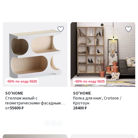
-55% по коду 5525
-55% по коду 5525
SO'HOME
SO'HOME
Количество
Стеллаж малый с
Полка для книг, Crotone /
цветов:
геометрическими фасадными
Кротоун
2
вырезами, 110 см
от
55600 ₽
28400 ₽