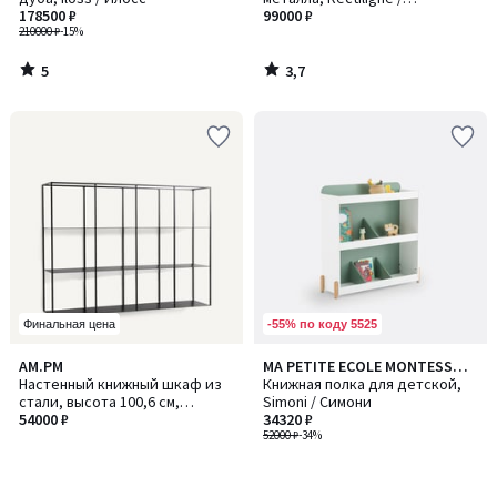
178500 ₽
Ректилинь
99000 ₽
210000 ₽
-15%
5
3,7
/
/
5
5
-55% по коду 5525
Финальная цена
AM.PM
MA PETITE ECOLE MONTESSORI
Настенный книжный шкаф из
X LA REDOUTE INTERIEURS
Книжная полка для детской,
стали, высота 100,6 см,
Simoni / Симони
PARALLEL / ПАРАЛЛЕЛ
54000 ₽
34320 ₽
52000 ₽
-34%