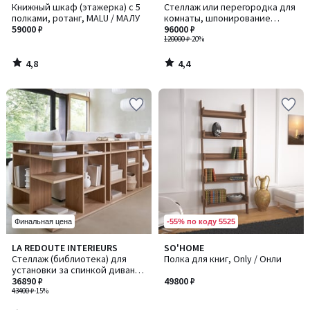
/ 5
/ 5
Книжный шкаф (этажерка) с 5
Стеллаж или перегородка для
полками, ротанг, MALU / МАЛУ
комнаты, шпонирование
59000 ₽
орехом, сталь, LUXYL /
96000 ₽
ЛЮКСИЛ
120000 ₽
-20%
4,8
4,4
/
/
5
5
-55% по коду 5525
Финальная цена
4,4
LA REDOUTE INTERIEURS
SO'HOME
/ 5
Стеллаж (библиотека) для
Полка для книг, Only / Онли
установки за спинкой дивана,
ABAC / АБАК
36890 ₽
49800 ₽
43400 ₽
-15%