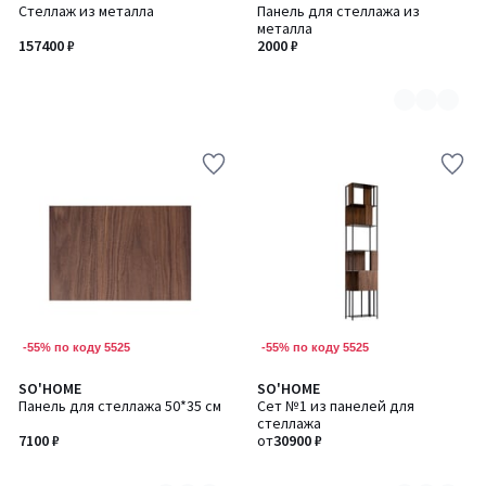
Стеллаж из металла
Панель для стеллажа из
цветов:
металла
2
157400 ₽
2000 ₽
-55% по коду 5525
-55% по коду 5525
SO'HOME
SO'HOME
Количество
Количество
Панель для стеллажа 50*35 см
Сет №1 из панелей для
цветов:
цветов:
стеллажа
2
2
7100 ₽
от
30900 ₽