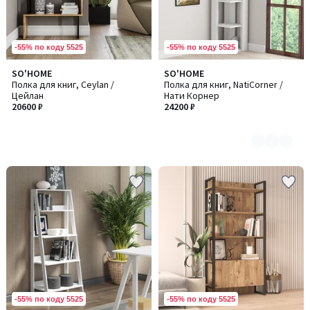
-55% по коду 5525
-55% по коду 5525
SO'HOME
SO'HOME
Количество
Полка для книг, Ceylan /
Полка для книг, NatiCorner /
цветов:
Цейлан
Нати Корнер
4
20600 ₽
24200 ₽
-55% по коду 5525
-55% по коду 5525