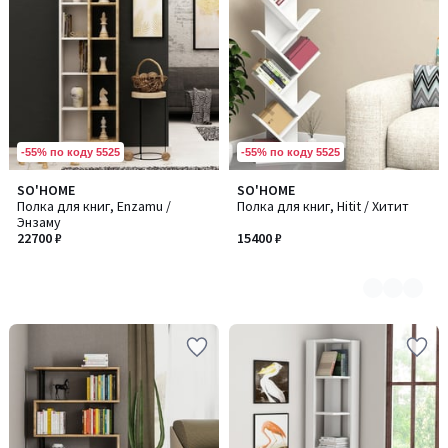
-55% по коду 5525
-55% по коду 5525
SO'HOME
SO'HOME
Количество
Полка для книг, Enzamu /
Полка для книг, Hitit / Хитит
цветов:
Энзаму
2
22700 ₽
15400 ₽