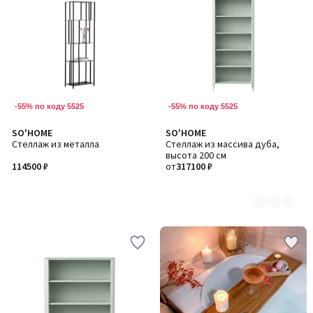
-55% по коду 5525
-55% по коду 5525
SO'HOME
SO'HOME
Количество
Стеллаж из металла
Стеллаж из массива дуба,
цветов:
высота 200 см
8
114500 ₽
от
317100 ₽