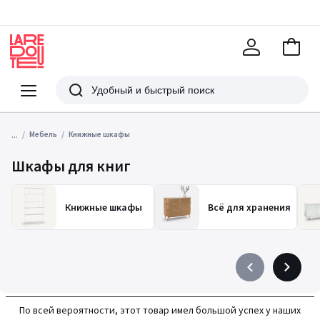
В
корзи
La
Redoute
Меню
Поиск
...
Мебель
Книжные шкафы
Шкафы для книг
Книжные шкафы
Всё для хранения
Précédent
Suivant
-
-
défiler
défiler
По всей вероятности, этот товар имел большой успех у наших
à
à