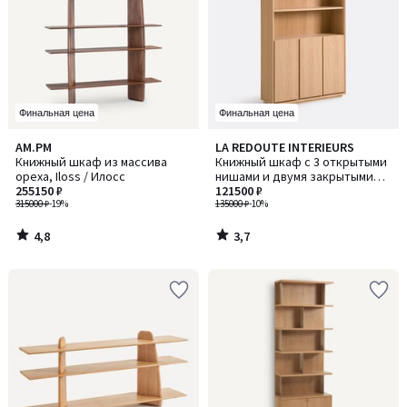
Финальная цена
Финальная цена
4,8
3,7
AM.PM
LA REDOUTE INTERIEURS
/ 5
/ 5
Книжный шкаф из массива
Книжный шкаф с 3 открытыми
ореха, Iloss / Илосс
нишами и двумя закрытыми
255150 ₽
нишами с 3 дверцами, Norrem
121500 ₽
315000 ₽
-19%
/ Норрем
135000 ₽
-10%
4,8
3,7
/
/
5
5