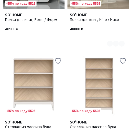
-55% по коду 5525
-55% по коду 5525
SO'HOME
SO'HOME
Количество
Полка для книг, Form / Форм
Полка для книг, Niho / Нихо
цветов:
3
40900 ₽
48000 ₽
-55% по коду 5525
-55% по коду 5525
SO'HOME
SO'HOME
Количество
Количество
Стеллаж из массива бука
Стеллаж из массива бука
цветов:
цветов: