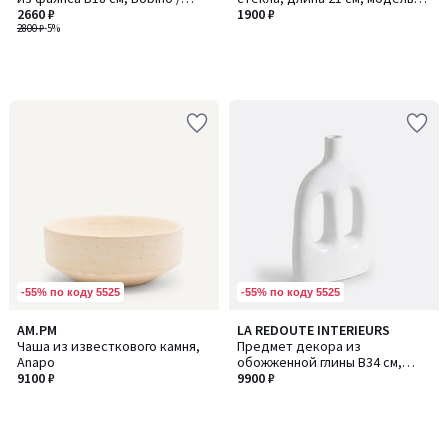
Бобино
2660 ₽
Uyova / Уйова
1900 ₽
2800 ₽
-5%
-55% по коду 5525
-55% по коду 5525
AM.PM
LA REDOUTE INTERIEURS
Чаша из известкового камня,
Предмет декора из
Anapo
обожженной глины В34 см,
9100 ₽
Makero / Макеро
9900 ₽