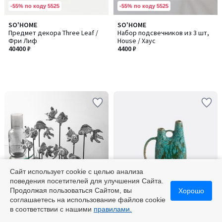
-55% по коду 5525
-55% по коду 5525
SO'HOME
SO'HOME
Предмет декора Three Leaf /
Набор подсвечников из 3 шт,
Фри Лиф
House / Хаус
40400 ₽
4400 ₽
Сайт использует cookie с целью анализа
поведения посетителей для улучшения Сайта.
-55% по коду 5525
Финальная цена
Продолжая пользоваться Сайтом, вы
Хорошо
соглашаетесь на использование файлов cookie
3,8
SO'HOME
LA REDOUTE INTERIEURS
Количество
в соответствии с нашими
правилами.
/ 5
Предмет декора GOLDFISH 2 /
Ваза из керамики В25,2 см,
цветов:
ГОЛДФИШ 2
Daoma / Даома