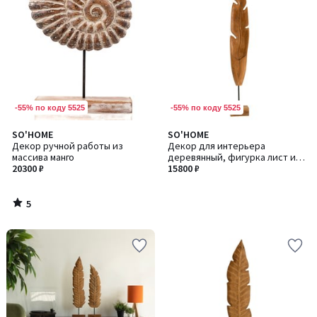
-55% по коду 5525
-55% по коду 5525
5
SO'HOME
SO'HOME
/
Декор ручной работы из
Декор для интерьера
5
массива манго
деревянный, фигурка лист из
20300 ₽
манго
15800 ₽
5
/
5