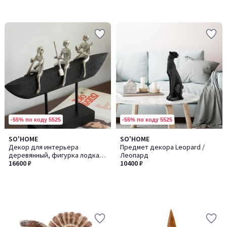
-55% по коду 5525
-55% по коду 5525
SO'HOME
SO'HOME
Декор для интерьера
Предмет декора Leopard /
деревянный, фигурка лодка
Леопард
из манго
16600 ₽
10400 ₽