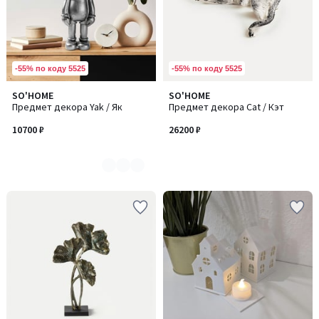
-55% по коду 5525
-55% по коду 5525
SO'HOME
SO'HOME
Количество
Предмет декора Yak / Як
Предмет декора Cat / Кэт
цветов:
5
10700 ₽
26200 ₽