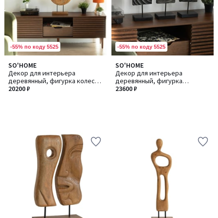
-55% по коду 5525
-55% по коду 5525
SO'HOME
SO'HOME
Декор для интерьера
Декор для интерьера
деревянный, фигурка колесо
деревянный, фигурка
из манго
20200 ₽
абстракция из манго
23600 ₽