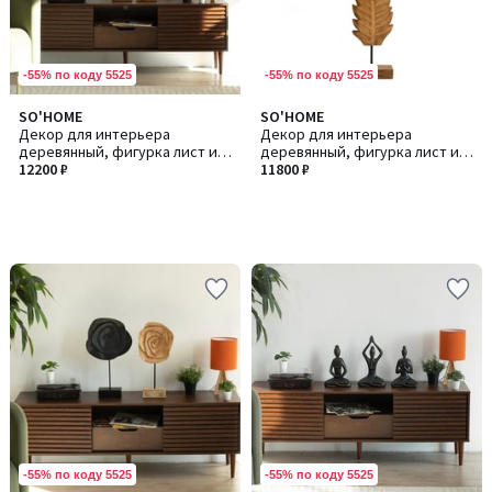
-55% по коду 5525
-55% по коду 5525
SO'HOME
SO'HOME
Декор для интерьера
Декор для интерьера
деревянный, фигурка лист из
деревянный, фигурка лист из
манго
12200 ₽
манго
11800 ₽
-55% по коду 5525
-55% по коду 5525