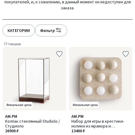
покупателей, и, к сожалению, в данный момент он недоступен для
gauche
droite
заказа.
КАТЕГОРИИ
Фильтр
77 товаров
Финальная цена
Финальная цена
4,7
AM.PM
AM.PM
/ 5
Колпак стеклянный Studiolo /
Набор для игры в крестики-
Студиоло
нолики из мрамора и
26900 ₽
алебастра, CASSIOPEE /
13400 ₽