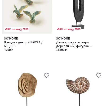
-55% по коду 5525
-55% по коду 5525
SO'HOME
SO'HOME
Предмет декора BIRDS 1 /
Декор для интерьера
БЕРДС 1
деревянный, фигурка
7200 ₽
абстракция из манго
16300 ₽