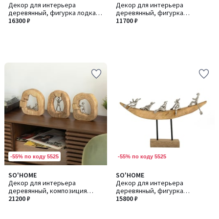
Декор для интерьера
Декор для интерьера
деревянный, фигурка лодка
деревянный, фигурка
из манго
16300 ₽
девушка из манго
11700 ₽
-55% по коду 5525
-55% по коду 5525
SO'HOME
SO'HOME
Декор для интерьера
Декор для интерьера
деревянный, композиция
деревянный, фигурка
люди из манго
21200 ₽
абстракция из манго
15800 ₽