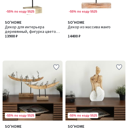
-55% по коду 5525
-55% по коду 5525
SO'HOME
SO'HOME
Декор для интерьера
Декор из массива манго
деревянный, фигурка цветок
из манго
13900 ₽
14400 ₽
-55% по коду 5525
-55% по коду 5525
SO'HOME
SO'HOME