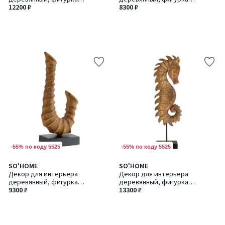
абстракция из манго
12200 ₽
абстракция из манго
8300 ₽
-55% по коду 5525
-55% по коду 5525
SO'HOME
SO'HOME
Декор для интерьера
Декор для интерьера
деревянный, фигурка
деревянный, фигурка
абстракция из манго
9300 ₽
морской конёк из манго
13300 ₽