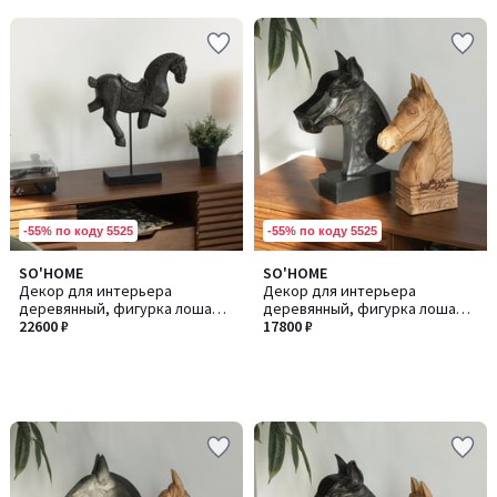
-55% по коду 5525
-55% по коду 5525
SO'HOME
SO'HOME
Декор для интерьера
Декор для интерьера
деревянный, фигурка лошадь
деревянный, фигурка лошадь
из манго
22600 ₽
из манго
17800 ₽