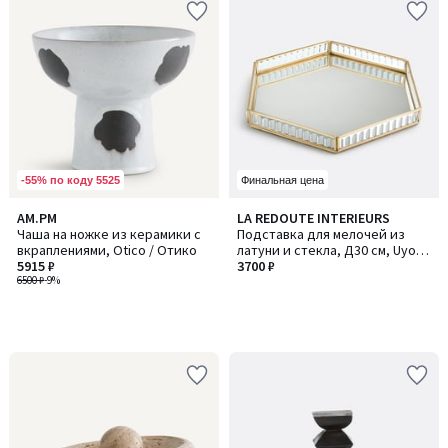
-55% по коду 5525
Финальная цена
AM.PM
LA REDOUTE INTERIEURS
Чаша на ножке из керамики с
Подставка для мелочей из
вкраплениями, Otico / Отико
латуни и стекла, Д30 см, Uyova
5915 ₽
/ Уйова
3700 ₽
6500 ₽
-9%