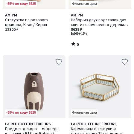
-55% по коду 5525
Финальная цена
5
AM.PM
AM.PM
/
Статуэтка из розового
Набор из двух подставок для
5
мрамора, Kiran / Киран
книг из окаменелого дерева,
12300 ₽
Kayu / Кайу
9639 ₽
11900 ₽
-19%
5
/
5
-55% по коду 5525
Финальная цена
LA REDOUTE INTERIEURS
LA REDOUTE INTERIEURS
Предмет декора — медведь
Карманница из латуни и
из фаянса В18 см, Bobino /
стекла, длина 21 см, модель