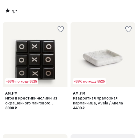
КАССИОПЕ
4,7
/
5
-55% по коду 5525
-55% по коду 5525
AM.PM
AM.PM
Игра в крестики-нолики из
Квадратная мраморная
окрашенного мангового
карманница, Avela / Авела
дерева, Morpha / Морфа
8900 ₽
4400 ₽