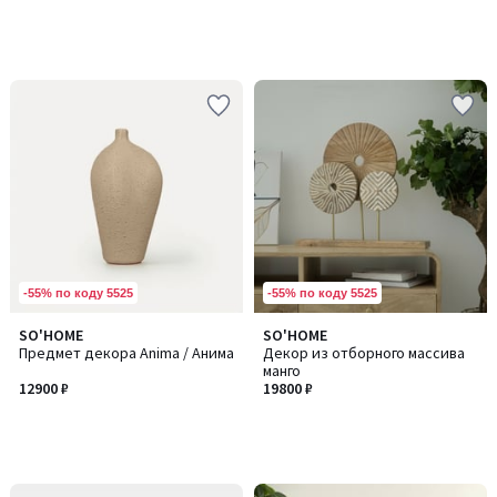
-55% по коду 5525
-55% по коду 5525
SO'HOME
SO'HOME
Предмет декора Anima / Анима
Декор из отборного массива
манго
12900 ₽
19800 ₽