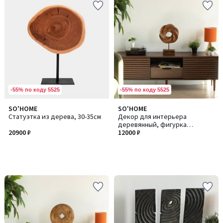
-55% по коду 5525
-55% по коду 5525
SO'HOME
SO'HOME
Статуэтка из дерева, 30-35см
Декор для интерьера
деревянный, фигурка
20900 ₽
абстракция из манго
12000 ₽