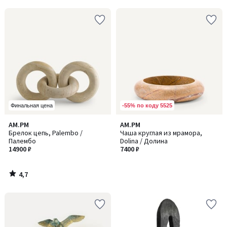
-55% по коду 5525
Финальная цена
4,7
AM.PM
AM.PM
/ 5
Брелок цепь, Palembo /
Чаша круглая из мрамора,
Палембо
Dolina / Долина
14900 ₽
7400 ₽
4,7
/
5