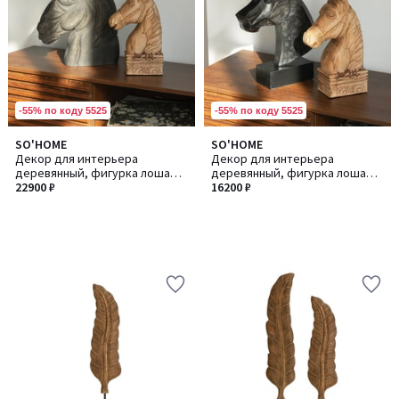
-55% по коду 5525
-55% по коду 5525
SO'HOME
SO'HOME
Декор для интерьера
Декор для интерьера
деревянный, фигурка лошадь
деревянный, фигурка лошадь
из манго
22900 ₽
из манго
16200 ₽