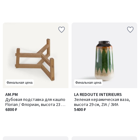
Финальная цена
Финальная цена
AM.PM
LA REDOUTE INTERIEURS
Дубовая подставка для кашпо
Зеленая керамическая ваза,
Florian / Флориан, высота 23 и
высота 29 см, ZIA / ЗИА
33 см, GRAYSON / ГРЕЙСОН
6800 ₽
5400 ₽