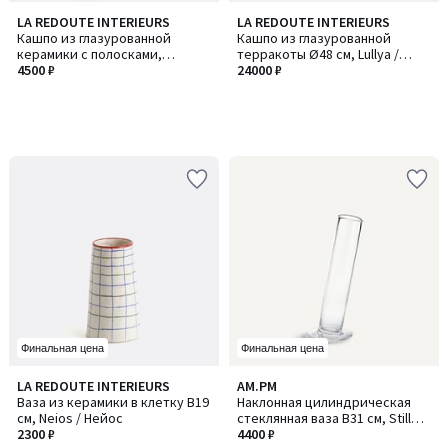
LA REDOUTE INTERIEURS
LA REDOUTE INTERIEURS
Кашпо из глазурованной
Кашпо из глазурованной
керамики с полосками,
терракоты Ø48 см, Lullya /
диаметр 14 см, TOUMA / ТОУМА
4500 ₽
Луля
24000 ₽
Финальная цена
Финальная цена
LA REDOUTE INTERIEURS
AM.PM
Ваза из керамики в клетку В19
Наклонная цилиндрическая
см, Neios / Нейос
стеклянная ваза В31 см, Stille /
2300 ₽
Стилл
4400 ₽