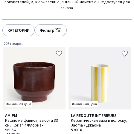
покупателей, и, к сожалению, в данный момент он недоступен для
gauche
droite
заказа.
КАТЕГОРИИ
Фильтр
206 товаров
Финальная цена
Финальная цена
1,8
4,6
AM.PM
LA REDOUTE INTERIEURS
/ 5
/ 5
Кашпо из фаянса, высота 33
Керамическая ваза в полоску,
см, Florian / Флориан
Jaoma / Джаома
9685 ₽
5200 ₽