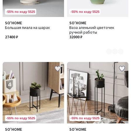
-55% по коду 5525
-55% по коду 5525
SO'HOME
SO'HOME
Количество
Большая пиала на шарах
Ваза аленький цветочек
цветов:
ручной работы
2
27400 ₽
32000 ₽
-55% по коду 5525
-55% по коду 5525
SO'HOME
SO'HOME