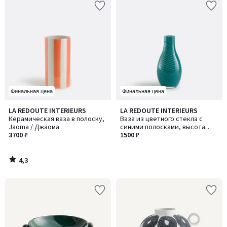
Финальная цена
Финальная цена
4,3
LA REDOUTE INTERIEURS
LA REDOUTE INTERIEURS
/ 5
Керамическая ваза в полоску,
Ваза из цветного стекла с
Jaoma / Джаома
синими полосками, высота
3700 ₽
14,3 см, MARLIA / МАРЛИЯ
1500 ₽
4,3
/
5