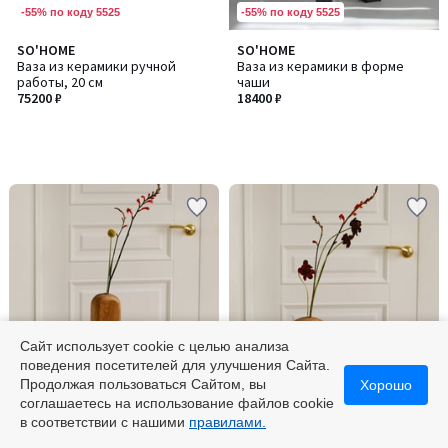
-55% по коду 5525
-55% по коду 5525
SO'HOME
SO'HOME
Ваза из керамики ручной
Ваза из керамики в форме
работы, 20 см
чаши
75200 ₽
18400 ₽
Сайт использует cookie с целью анализа
поведения посетителей для улучшения Сайта.
-55% по коду 5525
-55% по коду 5525
Продолжая пользоваться Сайтом, вы
Хорошо
соглашаетесь на использование файлов cookie
SO'HOME
SO'HOME
в соответствии с нашими
правилами.
Ваза из массива дуба ручной
Ваза из массива дуба ручной
работы, большая
работы, малая