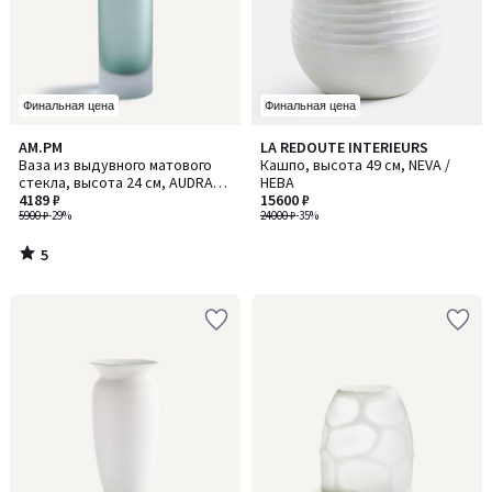
Финальная цена
Финальная цена
5
AM.PM
LA REDOUTE INTERIEURS
/
Ваза из выдувного матового
Кашпо, высота 49 см, NEVA /
5
стекла, высота 24 см, AUDRAN /
НЕВА
ОДРАН
4189 ₽
15600 ₽
5900 ₽
-29%
24000 ₽
-35%
5
/
5