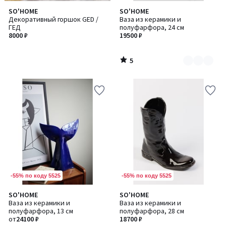
5
SO'HOME
SO'HOME
Количество
/
Декоративный горшок GED /
Ваза из керамики и
цветов:
5
ГЕД
полуфарфора, 24 см
3
8000 ₽
19500 ₽
5
/
5
-55% по коду 5525
-55% по коду 5525
5
SO'HOME
SO'HOME
Количество
/
Ваза из керамики и
Ваза из керамики и
цветов:
5
полуфарфора, 13 см
полуфарфора, 28 см
2
от
24100 ₽
18700 ₽