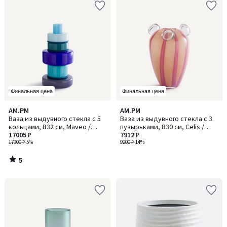
Финальная цена
Финальная цена
5
AM.PM
AM.PM
/
Ваза из выдувного стекла с 5
Ваза из выдувного стекла с 3
5
кольцами, В32 см, Maveo /
пузырьками, В30 см, Celis /
Мавео
17005 ₽
Селис
7912 ₽
17900 ₽
-5%
9200 ₽
-14%
5
/
5