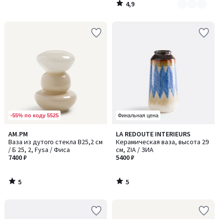
4,9
/
5
-55% по коду 5525
Финальная цена
5
5
AM.PM
LA REDOUTE INTERIEURS
/
/
Ваза из дутого стекла В25,2 см
Керамическая ваза, высота 29
5
5
/ Б 25, 2, Fysa / Фиса
см, ZIA / ЗИА
7400 ₽
5400 ₽
5
5
/
/
5
5