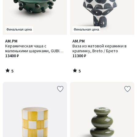
Финальная цена
Финальная цена
5
5
AM.PM
AM.PM
/
/
Керамическая чаша с
Ваза из матовой керамики в
5
5
маленькими шариками, GUBIO
крапинку, Breto / Брето
/ ГАБИО
13400 ₽
11300 ₽
5
5
/
/
5
5