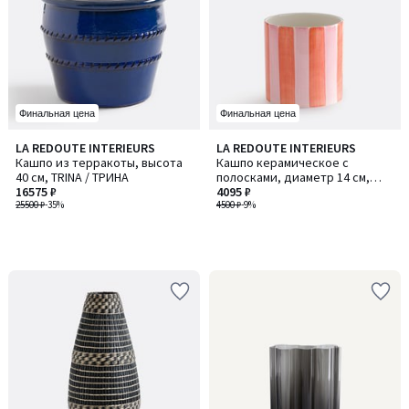
Финальная цена
Финальная цена
LA REDOUTE INTERIEURS
LA REDOUTE INTERIEURS
Кашпо из терракоты, высота
Кашпо керамическое с
40 см, TRINA / ТРИНА
полосками, диаметр 14 см,
16575 ₽
JAOMA / ЙАОМА
4095 ₽
25500 ₽
-35%
4500 ₽
-9%