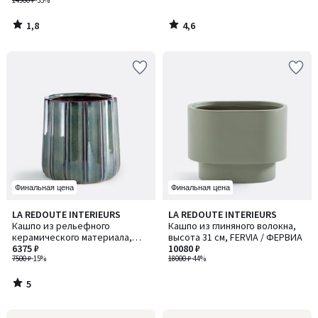
14900 ₽
-35%
1,8
4,6
/
/
5
5
Финальная цена
Финальная цена
5
LA REDOUTE INTERIEURS
LA REDOUTE INTERIEURS
/
Кашпо из рельефного
Кашпо из глиняного волокна,
5
керамического материала,
высота 31 см, FERVIA / ФЕРВИА
диаметр 27 см, LYNOA / ЛИНОА
6375 ₽
10080 ₽
7500 ₽
-15%
18000 ₽
-44%
5
/
5