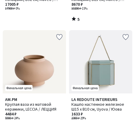
Мавео
17005 ₽
Мавео
8670 ₽
17900 ₽
-5%
10200 ₽
-15%
5
/
5
Финальная цена
Финальная цена
AM.PM
LA REDOUTE INTERIEURS
Круглая ваза из матовой
Кашпо настенное железное
керамики, LECCIA / ЛЕЦЦИЯ
Ш15 x В10 см, Uyova / Юова
4484 ₽
1633 ₽
5900 ₽
-24%
2300 ₽
-29%