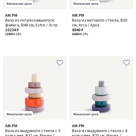
Финальная цена
Финальная цена
AM.PM
AM.PM
Ваза из потрескавшегося
Ваза из матового стекла, В20
фаянса, В46 см, Estre / Эстр
см, Arca / Арка
10234 ₽
8840 ₽
11900 ₽
-14%
10400 ₽
-15%
Финальная цена
Финальная цена
5
AM.PM
AM.PM
/
Ваза из выдувного стекла с 5
Ваза из выдувного стекла с 4
5
кольцами, В32 см, Maveo /
кольцами, В25 см, Maveo /