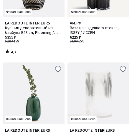
Финальная цена
Финальная цена
4,7
LA REDOUTE INTERIEURS
AM.PM
/ 5
Кувшин декоративный из
Ваза из выдувного стекла,
бамбука В53 см, Plooming /
ISSEY / ИССЕЙ
Плумин
5355 ₽
6225 ₽
6300 ₽
-15%
8300 ₽
-25%
4,7
/
5
Финальная цена
Финальная цена
4,6
4,7
LA REDOUTE INTERIEURS
LA REDOUTE INTERIEURS