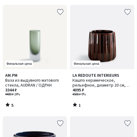
Финальная цена
Финальная цена
5
1
AM.PM
LA REDOUTE INTERIEURS
/
/
Ваза из выдувного матового
Кашпо керамическое,
5
5
стекла, AUDRAN / ОДРАН
рельефное, диаметр 20 см,
3344 ₽
LYNOA / ЛИНОА
4095 ₽
4400 ₽
-24%
4500 ₽
-9%
5
1
/
/
5
5