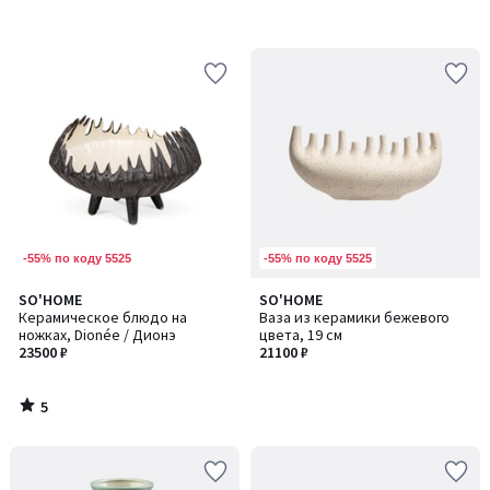
-55% по коду 5525
-55% по коду 5525
5
SO'HOME
SO'HOME
/
Керамическое блюдо на
Ваза из керамики бежевого
5
ножках, Dionée / Дионэ
цвета, 19 см
23500 ₽
21100 ₽
5
/
5