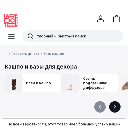
В
корзи
La
Redoute
Меню
Поиск
...
Предметы декора
Вазы и кашпо
Кашпо и вазы для декора
Свечи,
Вазы и кашпо
подсвечники,
диффузоры
Précédent
Suivant
-
-
défiler
défiler
По всей вероятности, этот товар имел большой успех у наших
à
à