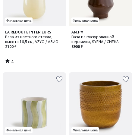
Финальная цена
Финальная цена
4
LA REDOUTE INTERIEURS
AM.PM
/
Ваза из цветного стекла,
Ваза из глазурованной
5
высота 16,5 см, AZYO / АЗИО
керамики, SYENA / СИЕНА
2700 ₽
8900 ₽
4
/
5
Финальная цена
Финальная цена