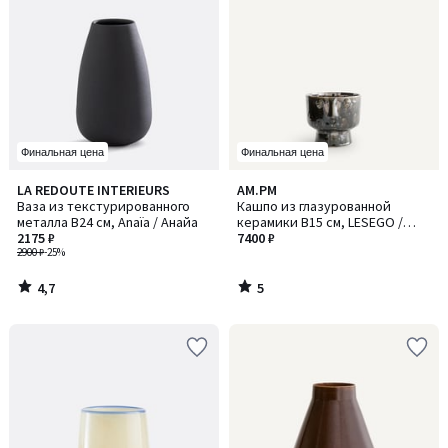
Финальная цена
Финальная цена
4,7
5
LA REDOUTE INTERIEURS
AM.PM
/ 5
/
Ваза из текстурированного
Кашпо из глазурованной
5
металла В24 см, Anaïa / Анайа
керамики В15 см, LESEGO /
2175 ₽
ЛЕСЕГО
7400 ₽
2900 ₽
-25%
4,7
5
/
/
5
5