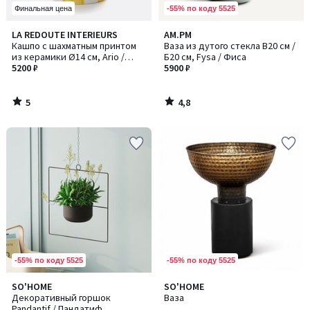
-55% по коду 5525
Финальная цена
5
4,8
LA REDOUTE INTERIEURS
AM.PM
/
/ 5
Кашпо с шахматным принтом
Ваза из дутого стекла В20 см /
5
из керамики Ø14 см, Ario /
Б20 см, Fysa / Фиса
Арио
5200 ₽
5900 ₽
5
4,8
/
/
5
5
-55% по коду 5525
-55% по коду 5525
SO'HOME
SO'HOME
Декоративный горшок
Ваза
Pandantif / Пандатиф