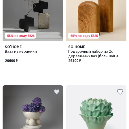
-55% по коду 5525
-55% по коду 5525
SO'HOME
SO'HOME
Ваза из керамики
Подарочный набор из 2х
деревянных ваз (большая и
20600 ₽
малая)
26100 ₽