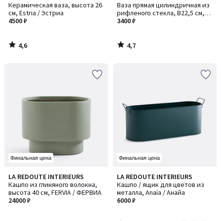
/ 5
/ 5
Керамическая ваза, высота 26
Ваза прямая цилиндричная из
см, Estria / Эстриа
рифленого стекла, В22,5 см,
4500 ₽
Afa / Афа
3400 ₽
4,6
4,7
/
/
5
5
Финальная цена
Финальная цена
4,9
LA REDOUTE INTERIEURS
LA REDOUTE INTERIEURS
Количество
/ 5
Кашпо из глиняного волокна,
Кашпо / ящик для цветов из
цветов:
высота 40 см, FERVIA / ФЕРВИА
металла, Anaïa / Анайа
2
24000 ₽
6000 ₽