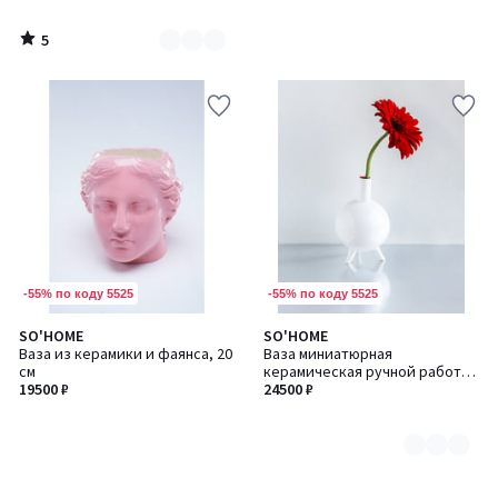
5
/
5
-55% по коду 5525
-55% по коду 5525
SO'HOME
SO'HOME
Количество
Ваза из керамики и фаянса, 20
Ваза миниатюрная
цветов:
см
керамическая ручной работы,
2
19500 ₽
12 см
24500 ₽