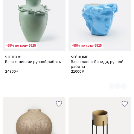
-55% по коду 5525
-55% по коду 5525
SO'HOME
SO'HOME
Количество
Ваза с шипами ручной работы
Ваза голова Давида, ручной
цветов:
работы
3
24700 ₽
21000 ₽