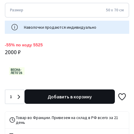
Размер
50 x 70 см
Наволочки продаются индивидуально
-55% по коду 5525
2000 ₽
Количество
Добавить в корзину
1
Товар во Франции. Привезем на склад в РФ всего за 21
день