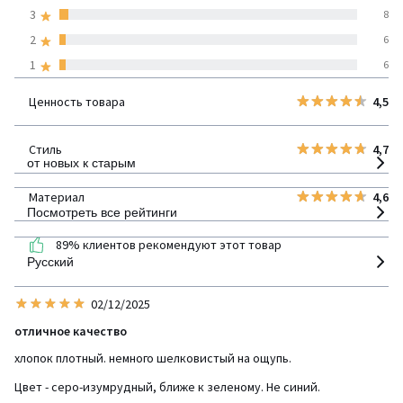
покупателей по всем
3
8
странам
2
6
1
6
100% проверенные отзывы,
Инициативы LaRedoute
Ценность товара
4,5
детализация
Стиль
4,7
от новых к старым
Материал
4,6
Посмотреть все рейтинги
89% клиентов рекомендуют этот товар
Русский
02/12/2025
отличное качество
хлопок плотный. немного шелковистый на ощупь.
Цвет - серо-изумрудный, ближе к зеленому. Не синий.