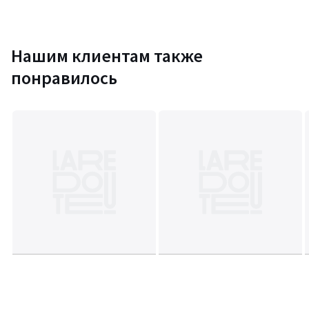
Размеры
• 50 x 70 см: прямоугольная наволочка
• 63 x 63 см: квадратная наволочка
Нашим клиентам также
понравилось
Информация об экологических качествах и характеристиках
товара
• Происхождение производства (ткачество, окрашивание,
пошив): Бангладеш
Цвета
Рисунок Синий/Белый
Размеры
50 x 70 см