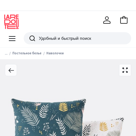
В
корзи
La
Redoute
Меню
Поиск
...
Постельное белье
Наволочки