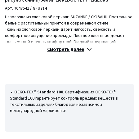
Арт.
7047541 / GFU714
Наволочка из хлопковой перкали SUZANNE / СЮЗАНН. Постельное
белье с растительным принтом в современном стиле.
Ткань из хлопковой перкали дарит мягкость, свежесть и
комфортное ощущение прохлады. Плотное плетение делает
ткань мягкой и очень комфортной. Гладкий и шуршащий
материал, который становится все мягче после каждой стирки.
Смотреть далее
Описание
• 100% хлопок
• Хлопковая перкаль
• 80 нитей/см²: чем больше нитей на см², тем выше качество
материала
• Принт "листья" с обеих сторон
•
OEKO-TEX® Standard 100
. Сертификация OEKO-TEX®
• Наволочка продается отдельно
Standard 100 гарантирует контроль вредных веществ в
текстильных изделиях благодаря независимой
Уход
международной маркировке.
• Машинная стирка при 60 °С
• Стирая белье при 40 °С вместо 60 °С, вы расходуете меньше
электроэнергии