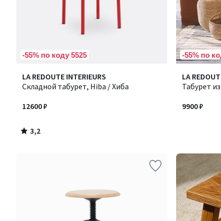
-55% по коду 5525
-55% по ко
3,2
LA REDOUTE INTERIEURS
LA REDOUT
/ 5
Складной табурет, Hiba / Хиба
Табурет из
12600 ₽
9900 ₽
3,2
/
5