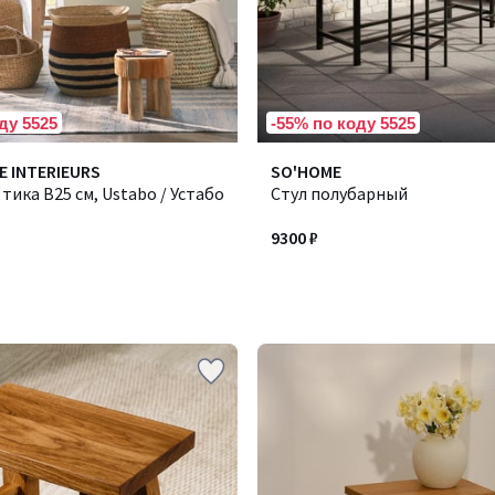
ду 5525
-55% по коду 5525
E INTERIEURS
SO'HOME
 тика В25 см, Ustabo / Устабо
Стул полубарный
9300 ₽