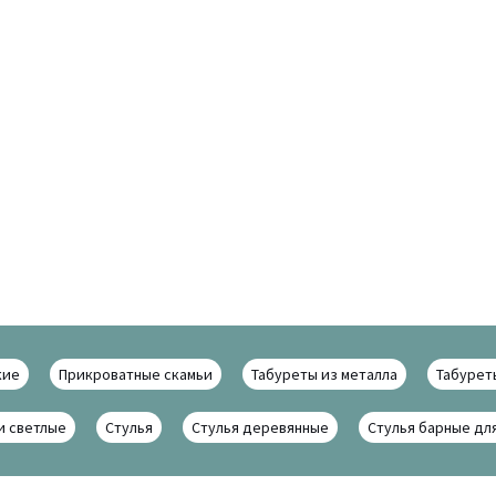
кие
Прикроватные скамьи
Табуреты из металла
Табурет
и светлые
Стулья
Стулья деревянные
Стулья барные дл