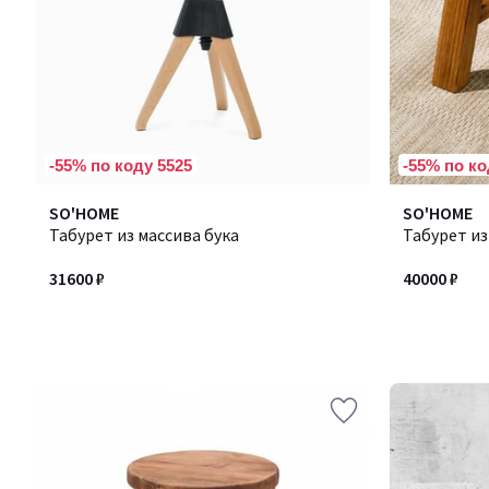
-55% по коду 5525
-55% по ко
SO'HOME
SO'HOME
Табурет из массива бука
Табурет из
31600 ₽
40000 ₽