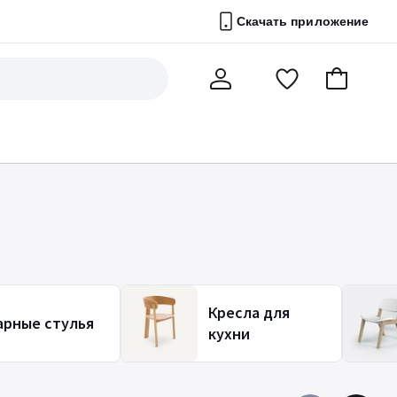
Скачать приложение
Перейти
В
Мой
в
корзину
счет
список
избранного
Кресла для
арные стулья
кухни