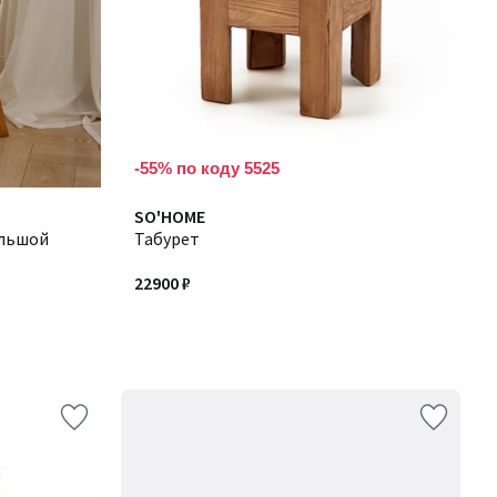
-55% по коду 5525
SO'HOME
ольшой
Табурет
22900 ₽