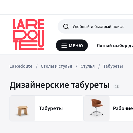
Поиск
Летний выбор д
МЕНЮ
Меню
La
Redoute
La Redoute
Столы и стулья
Стулья
Табуреты
Дизайнерские табуреты
16
Табуреты
Рабочие