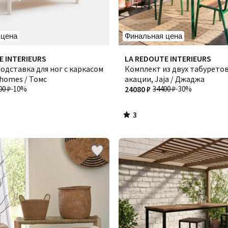
 цена
Финальная цена
3
E INTERIEURS
LA REDOUTE INTERIEURS
/
подставка для ног с каркасом
Комплект из двух табуретов
5
Thomes / Томс
акации, Jaja / Джаджа
00 ₽
-10%
24080 ₽
34400 ₽
-30%
3
/
5