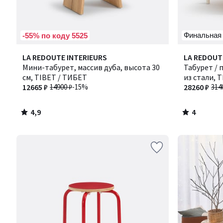
Финальная
-55% по коду 5525
4,9
4
LA REDOUTE INTERIEURS
LA REDOUT
/ 5
/
Мини-табурет, массив дуба, высота 30
Табурет / 
5
см, TIBET / ТИБЕТ
из стали, 
12665 ₽
14900 ₽
-15%
28260 ₽
314
4,9
4
/
/
5
5