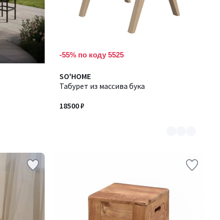
-55% по коду 5525
Количество
SO'HOME
цветов:
Табурет из массива бука
2
18500 ₽