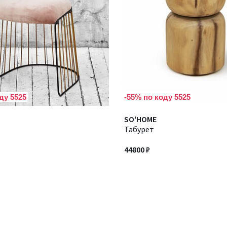
ду 5525
-55% по коду 5525
SO'HOME
Табурет
44800 ₽