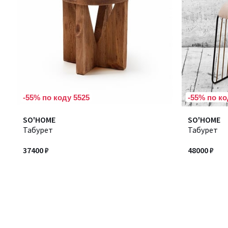
-55% по коду 5525
-55% по ко
SO'HOME
SO'HOME
Табурет
Табурет
37400 ₽
48000 ₽