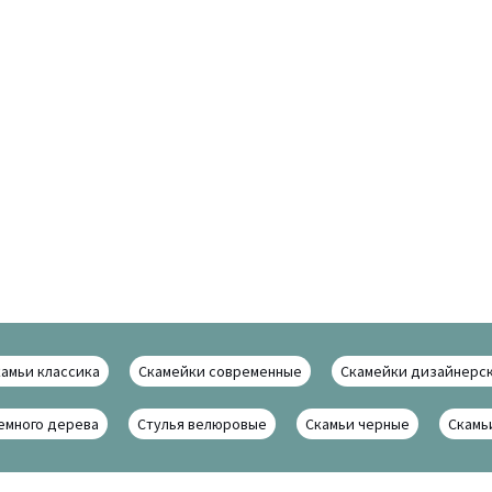
амьи классика
Скамейки современные
Скамейки дизайнерс
емного дерева
Стулья велюровые
Скамьи черные
Скамь