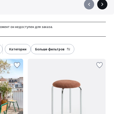
Précédent
Suivant
-
-
défiler
défiler
à
à
момент он недоступен для заказа.
gauche
droite
категории
больше фильтров