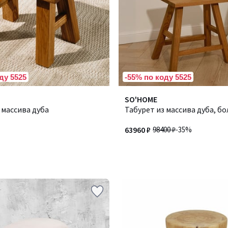
ду 5525
-55% по коду 5525
SO'HOME
 массива дуба
Табурет из массива дуба, б
63960 ₽
98400 ₽
-35%