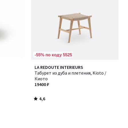
-55% по коду 5525
4,6
LA REDOUTE INTERIEURS
/ 5
Табурет из дуба и плетения, Kioto /
Киото
19400 ₽
4,6
/
5