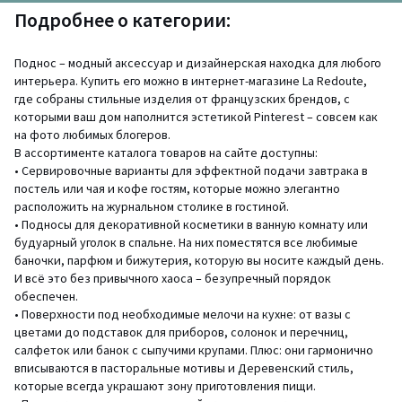
Подробнее о категории:
Поднос – модный аксессуар и дизайнерская находка для любого
интерьера. Купить его можно в интернет-магазине La Redoute,
где собраны стильные изделия от французских брендов, с
которыми ваш дом наполнится эстетикой Pinterest – совсем как
на фото любимых блогеров.
В ассортименте каталога товаров на сайте доступны:
• Сервировочные варианты для эффектной подачи завтрака в
постель или чая и кофе гостям, которые можно элегантно
расположить на журнальном столике в гостиной.
• Подносы для декоративной косметики в ванную комнату или
будуарный уголок в спальне. На них поместятся все любимые
баночки, парфюм и бижутерия, которую вы носите каждый день.
И всё это без привычного хаоса – безупречный порядок
обеспечен.
• Поверхности под необходимые мелочи на кухне: от вазы с
цветами до подставок для приборов, солонок и перечниц,
салфеток или банок с сыпучими крупами. Плюс: они гармонично
вписываются в пасторальные мотивы и Деревенский стиль,
которые всегда украшают зону приготовления пищи.