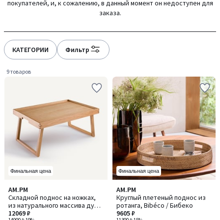
покупателей, и, к сожалению, в данный момент он недоступен для
gauche
droite
заказа.
КАТЕГОРИИ
Фильтр
9 товаров
Финальная цена
Финальная цена
3
AM.PM
AM.PM
/
Складной поднос на ножках,
Круглый плетеный поднос из
5
из натурального массива дуба,
ротанга, Bibéco / Бибеко
HIBASHI / ХИБАШИ
12069 ₽
9605 ₽