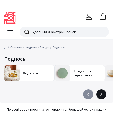
В
корзи
La
Redoute
Меню
Поиск
...
Салатники, подносы и блюда
Подносы
Подносы
Блюда для
Подносы
сервировки
Précédent
Suivant
-
-
défiler
défiler
По всей вероятности, этот товар имел большой успех у наших
à
à