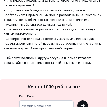
• Пластиковые модели для детей, которые легко очищаются от
пятен и загрязнений.
• Продолговатые блюда из матовой керамики для всего
необходимого в прихожей. Их можно расположить на консольном
столике, где вы обычно оставляете ключи, карточки или
наушники, чтобы они всегда были под рукой.
• Плетеные корзины из ротанга и тростника для полотенец в
ванную или украшений.
• Сервировочные доски из дерева 20х20 см или металла для
подачи сыров или мясной нарезки в ресторанном стиле гостям к
напиткам – круглой или прямоугольной формы.
Выбирайте подносы и другую посуду для дома в каталоге.
Заказывайте в один клик с доставкой по Москве и России.
Подписка
Купон 1000 руб. на всё
на
новости
Ваш Email
OK