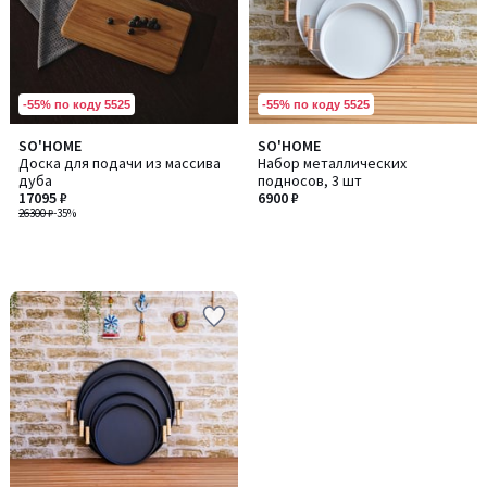
-55% по коду 5525
-55% по коду 5525
SO'HOME
SO'HOME
Доска для подачи из массива
Набор металлических
дуба
подносов, 3 шт
17095 ₽
6900 ₽
26300 ₽
-35%