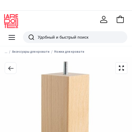
В
корзи
La
Redoute
Меню
Поиск
...
Аксессуары для кровати
Ножки для кровати