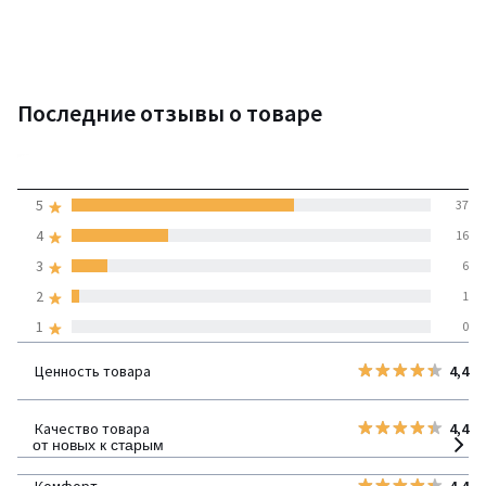
Последние отзывы о товаре
4,5
5
37
(60 отзывов)
средняя оценка
4
16
покупателей по всем
3
6
странам
2
1
1
0
100% проверенные отзывы,
Инициативы LaRedoute
Ценность товара
4,4
детализация
Качество товара
4,4
от новых к старым
Комфорт
4,4