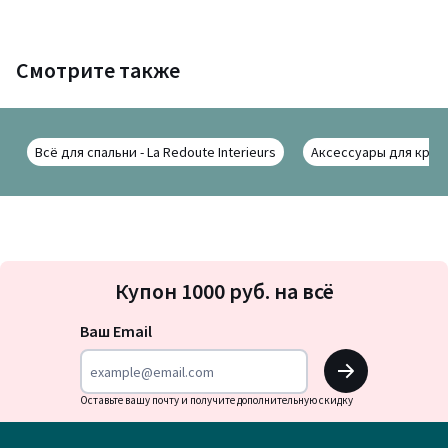
Смотрите также
Всё для спальни - La Redoute Interieurs
Аксессуары для кроват
Подписка
Купон 1000 руб. на всё
на
новости
Ваш Email
OK
Оставьте вашу почту и получите дополнительную скидку