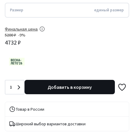
Размер
единый размер
Финальная цена
5200 ₽
-9%
4732 ₽
Количество
Добавить в корзину
1
Товар в России
Широкий выбор вариантов доставки