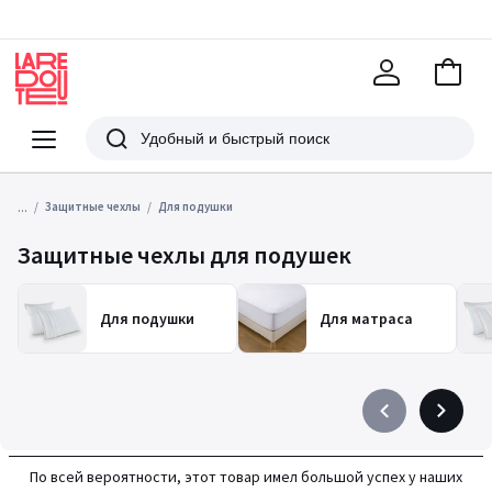
В
корзи
La
Redoute
Меню
Поиск
...
Защитные чехлы
Для подушки
Защитные чехлы для подушек
Для подушки
Для матраса
Précédent
Suivant
-
-
défiler
défiler
По всей вероятности, этот товар имел большой успех у наших
à
à