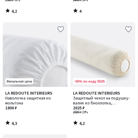
1500 ₽
-30%
ткани
2400 ₽
-24%
4,2
4
/
/
5
5
-55% по коду 5525
Финальная цена
4,3
4,2
LA REDOUTE INTERIEURS
LA REDOUTE INTERIEURS
/ 5
/ 5
Наволочка защитная из
Защитный чехол на подушку-
мольтона
валик из биохлопка,
1800 ₽
непромокаемый
2025 ₽
2500 ₽
-19%
4,3
4,2
/
/
5
5