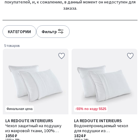
покупателей, и, к сожалению, в данный момент он недоступен для
gauche
droite
заказа.
КАТЕГОРИИ
Фильтр
5 товаров
-55% по коду 5525
Финальная цена
4,2
4
LA REDOUTE INTERIEURS
LA REDOUTE INTERIEURS
/ 5
/
Чехол защитный на подушку
Водонепроницаемый чехол
5
из махровой ткани, 100%
для подушки из
хлопок
1050 ₽
антиклещевой махровой
1824 ₽