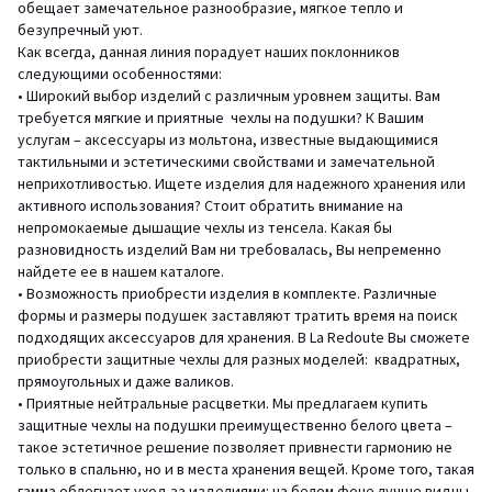
обещает замечательное разнообразие, мягкое тепло и
безупречный уют.
Как всегда, данная линия порадует наших поклонников
следующими особенностями:
• Широкий выбор изделий с различным уровнем защиты. Вам
требуется мягкие и приятные чехлы на подушки? К Вашим
услугам – аксессуары из мольтона, известные выдающимися
тактильными и эстетическими свойствами и замечательной
неприхотливостью. Ищете изделия для надежного хранения или
активного использования? Стоит обратить внимание на
непромокаемые дышащие чехлы из тенсела. Какая бы
разновидность изделий Вам ни требовалась, Вы непременно
найдете ее в нашем каталоге.
• Возможность приобрести изделия в комплекте. Различные
формы и размеры подушек заставляют тратить время на поиск
подходящих аксессуаров для хранения. В La Redoute Вы сможете
приобрести защитные чехлы для разных моделей: квадратных,
прямоугольных и даже валиков.
• Приятные нейтральные расцветки. Мы предлагаем купить
защитные чехлы на подушки преимущественно белого цвета –
такое эстетичное решение позволяет привнести гармонию не
только в спальню, но и в места хранения вещей. Кроме того, такая
гамма облегчает уход за изделиями: на белом фоне лучше видны