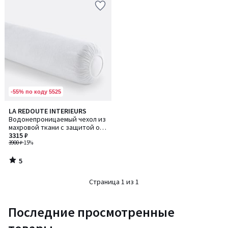
-55% по коду 5525
5
LA REDOUTE INTERIEURS
/
Водонепроницаемый чехол из
5
махровой ткани с защитой от
клещей
3315 ₽
3900 ₽
-15%
5
/
5
Страница 1 из 1
Последние просмотренные