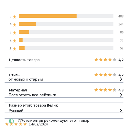
4,2
5
488
(803 отзывов)
средняя оценка
4
144
покупателей по всем
3
86
странам
2
33
1
52
100% проверенные отзывы,
Инициативы LaRedoute
Ценность товара
4,2
детализация
Стиль
4,2
от новых к старым
Материал
4,3
Посмотреть все рейтинги
Размер этого товара
Велик
Русский
77% клиентов рекомендуют этот товар
14/02/2024