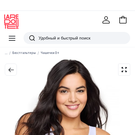
В
корзи
La
Redoute
Меню
Поиск
...
Бюстгальтеры
Чашечки D+