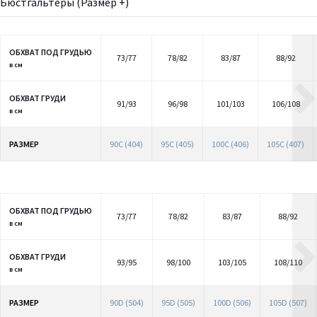
Бюстгальтеры (Размер +)
ОБХВАТ ПОД ГРУДЬЮ
73/77
78/82
83/87
88/92
в см
ОБХВАТ ГРУДИ
91/93
96/98
101/103
106/108
в см
РАЗМЕР
90C (404)
95C (405)
100C (406)
105C (407)
ОБХВАТ ПОД ГРУДЬЮ
73/77
78/82
83/87
88/92
в см
ОБХВАТ ГРУДИ
93/95
98/100
103/105
108/110
в см
РАЗМЕР
90D (504)
95D (505)
100D (506)
105D (507)