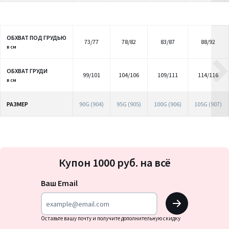
ОБХВАТ ПОД ГРУДЬЮ
73/77
78/82
83/87
88/92
в см
ОБХВАТ ГРУДИ
99/101
104/106
109/111
114/116
в см
РАЗМЕР
90G (904)
95G (905)
100G (906)
105G (907)
Подписка
Купон 1000 руб. на всё
на
новости
Ваш Email
OK
Оставьте вашу почту и получите дополнительную скидку