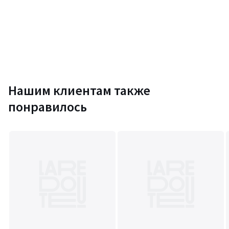
• 50% полиамид, 40% полиэстер, 10% эластан
• Следуйте рекомендациям по уходу, указанным на этикетке
изделия
•
OEKO-TEX® Standard 100
. Сертификация OEKO-TEX® Standard
100 гарантирует контроль вредных веществ в текстильных
изделиях благодаря независимой международной маркировке.
Нашим клиентам также
понравилось
Информация об экологических качествах и характеристиках
товара
• Происхождение производства (ткачество, окрашивание): США,
Китай, Англия (цвета: белый, черный)
• Пошив: Вьетнам (цвета: белый, черный)
• Происхождение производства (ткачество, печать): США, Китай,
Англия (цвет серый)