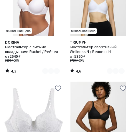
Финальная цена
Финальная цена
4,3
4,6
DORINA
TRIUMPH
Количество
Количество
/ 5
/ 5
Бюстгальтер с литыми
Бюстгальтер спортивный
цветов:
цветов:
вкладышами Rachel / Рейчел
Wellness N / Велнесс Н
2
2
от
2640 ₽
от
5360 ₽
3300 ₽
-20%
6700 ₽
-20%
4,3
4,6
/
/
5
5