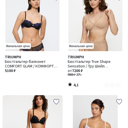
Финальная цена
Финальная цена
4,1
TRIUMPH
TRIUMPH
Количество
/ 5
Бюстгальтер-балконет
Бюстгальтер True Shape
цветов:
COMFORT GLAM / КОМФОРТ
Sensation / Тру Шейп
2
ГЛЭМ
5100 ₽
Сенсейшн без косточек
от
7200 ₽
9000 ₽
-20%
4,1
/
5