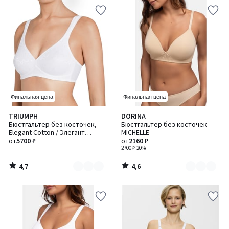
Финальная цена
Финальная цена
4,7
4,6
TRIUMPH
DORINA
Количество
Количество
/ 5
/ 5
Бюстгальтер без косточек,
Бюстгальтер без косточек
цветов:
цветов:
Elegant Cotton / Элегант
MICHELLE
2
2
Коттон
от
5700 ₽
от
2160 ₽
2700 ₽
-20%
4,7
4,6
/
/
5
5