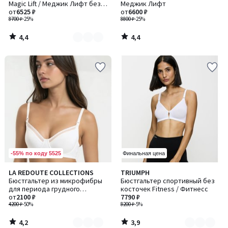
Magic Lift / Меджик Лифт без
Меджик Лифт
2
косточек
от
6525 ₽
от
6600 ₽
8700 ₽
-25%
8800 ₽
-25%
4,4
4,4
/
/
5
5
-55% по коду 5525
Финальная цена
4,2
3,9
LA REDOUTE COLLECTIONS
TRIUMPH
Количество
Количество
/ 5
/ 5
Бюстгальтер из микрофибры
Бюстгальтер спортивный без
цветов:
цветов:
для периода грудного
косточек Fitness / Фитнесс
2
2
вскармливания
от
2100 ₽
7790 ₽
4200 ₽
-50%
8200 ₽
-5%
4,2
3,9
/
/