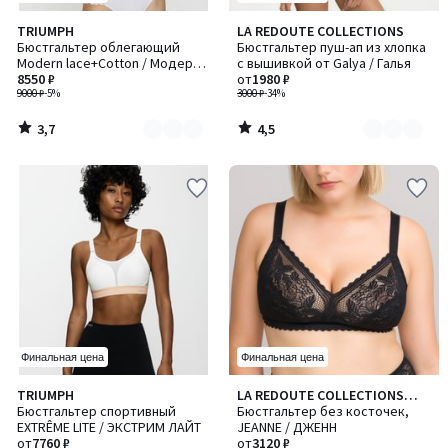
3,7
4,5
TRIUMPH
LA REDOUTE COLLECTIONS
Количество
Количество
/ 5
/ 5
Бюстгальтер облегающий
Бюстгальтер пуш-ап из хлопка
цветов:
цветов:
Modern lace+Cotton / Модерн
с вышивкой от Galya / Галья
2
4
лейс+Коттон
8550 ₽
от
1980 ₽
9000 ₽
-5%
3000 ₽
-34%
3,7
4,5
/
/
5
5
Финальная цена
Финальная цена
4,6
4,4
TRIUMPH
LA REDOUTE COLLECTIONS
Количество
/ 5
/ 5
Бюстгальтер спортивный
PLUS
Бюстгальтер без косточек,
цветов:
EXTRÊME LITE / ЭКСТРИМ ЛАЙТ
JEANNE / ДЖЕНН
2
от
7760 ₽
от
3120 ₽