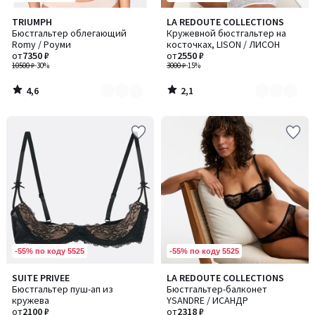
4,6
2,1
TRIUMPH
LA REDOUTE COLLECTIONS
Количество
Количество
/ 5
/ 5
Бюстгальтер облегающий
Кружевной бюстгальтер на
цветов:
цветов:
Romy / Роуми
косточках, LISON / ЛИСОН
2
3
от
7350 ₽
от
2550 ₽
10500 ₽
-30%
3000 ₽
-15%
4,6
2,1
/
/
5
5
-55% по коду 5525
-55% по коду 5525
5
2,8
SUITE PRIVEE
LA REDOUTE COLLECTIONS
Количество
/
/ 5
Бюстгальтер пуш-ап из
Бюстгальтер-балконет
цветов:
5
кружева
YSANDRE / ИСАНДР
3
от
2100 ₽
от
2318 ₽