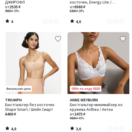
5
ДЖИРОФЛ
косточек, Energy Lite /
2
2
от
2535 ₽
Энерджи Лайт
от
6560 ₽
3900 ₽
-35%
8200 ₽
-20%
4
4,6
/
/
5
5
-55% по коду 5525
Финальная цена
4,8
3,6
TRIUMPH
ANNE WEYBURN
Количество
/ 5
/ 5
Бюстгальтер без косточек
Бюстгальтер-минимайзер из
цветов:
Shape Smart / Шейп Смарт
кружева Anthea / Антеа
2
6400 ₽
от
2475 ₽
4500 ₽
-45%
4,8
3,6
/
/