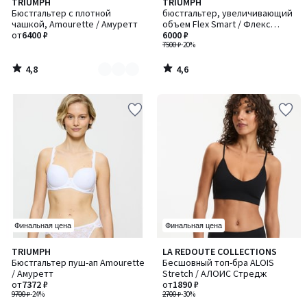
4,8
4,6
TRIUMPH
TRIUMPH
Количество
/ 5
/ 5
Бюстгальтер с плотной
бюстгальтер, увеличивающий
цветов:
чашкой, Amourette / Амуретт
объем Flex Smart / Флекс
4
от
6400 ₽
Смарт
6000 ₽
7500 ₽
-20%
4,8
4,6
/
/
5
5
Финальная цена
Финальная цена
4,9
3,3
TRIUMPH
LA REDOUTE COLLECTIONS
Количество
/ 5
/ 5
Бюстгальтер пуш-ап Amourette
Бесшовный топ-бра ALOIS
цветов:
/ Амуретт
Stretch / АЛОИС Стредж
2
от
7372 ₽
от
1890 ₽
9700 ₽
-24%
2700 ₽
-30%