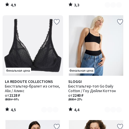
4,9
3,3
/
/
5
5
Финальная цена
Финальная цена
4,5
4,4
LA REDOUTE COLLECTIONS
SLOGGI
Количество
Количество
/ 5
/ 5
Бюстгальтер-бралет из сетки,
Бюстгальтер-топ Go Daily
цветов:
цветов:
Alix / Аликс
Cotton / Гоу Дейли Коттон
3
3
от
2128 ₽
от
2240 ₽
3800 ₽
-44%
2800 ₽
-20%
4,5
4,4
/
/
5
5