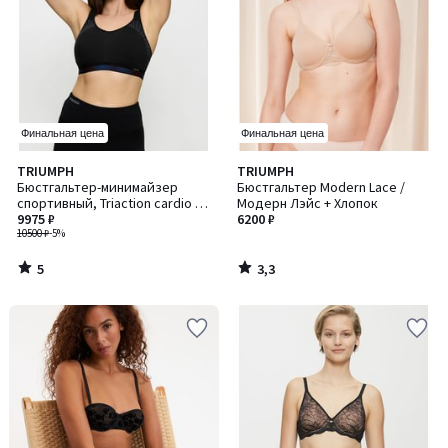
Финальная цена
Финальная цена
5
3,3
TRIUMPH
TRIUMPH
/
/ 5
Бюстгальтер-минимайзер
Бюстгальтер Modern Lace /
5
спортивный, Triaction cardio /
Модерн Лэйс + Хлопок
Триекшн Кардио
9975 ₽
6200 ₽
10500 ₽
-5%
5
3,3
/
/
5
5