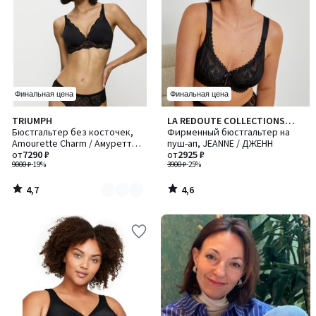
Финальная цена
Финальная цена
4,7
4,6
TRIUMPH
LA REDOUTE COLLECTIONS
Количество
/ 5
/ 5
Бюстгальтер без косточек,
PLUS
Фирменный бюстгальтер на
цветов:
Amourette Charm / Амуретт
пуш-ап, JEANNE / ДЖЕНН
2
Шарм
от
7290 ₽
от
2925 ₽
9000 ₽
-19%
3900 ₽
-25%
4,7
4,6
/
/
5
5
-