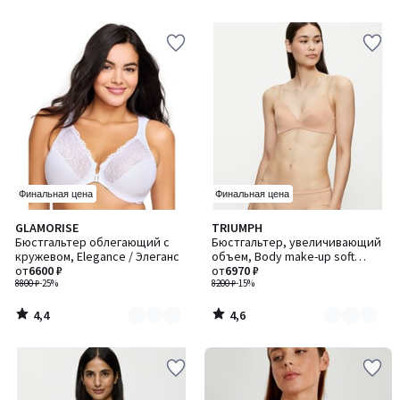
5
5
Финальная цена
Финальная цена
4,4
4,6
GLAMORISE
TRIUMPH
Количество
Количество
/ 5
/ 5
Бюстгальтер облегающий с
Бюстгальтер, увеличивающий
цветов:
цветов:
кружевом, Elegance / Элеганс
объем, Body make-up soft
2
2
от
6600 ₽
touch / Боди мейк-ап софт тач
от
6970 ₽
8800 ₽
-25%
8200 ₽
-15%
4,4
4,6
/
/
5
5