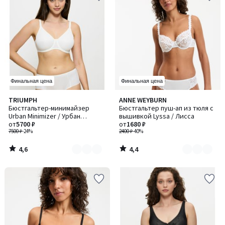
Финальная цена
Финальная цена
4,6
4,4
TRIUMPH
ANNE WEYBURN
Количество
Количество
/ 5
/ 5
Бюстгальтер-минимайзер
Бюстгальтер пуш-ап из тюля с
цветов:
цветов:
Urban Minimizer / Урбан
вышивкой Lyssa / Лисса
2
5
Минимайзер
от
5700 ₽
от
1680 ₽
7500 ₽
-24%
2400 ₽
-40%
4,6
4,4
/
/
5
5