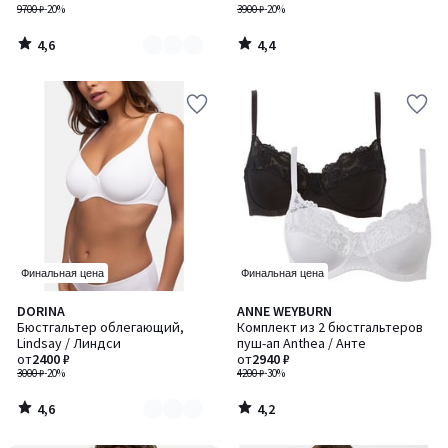
9700 ₽
-20%
3900 ₽
-20%
4,6
4,4
/
/
5
5
Финальная цена
Финальная цена
4,6
4,2
DORINA
ANNE WEYBURN
Количество
/ 5
/ 5
Бюстгальтер облегающий,
Комплект из 2 бюстгальтеров
цветов:
Lindsay / Линдси
пуш-ап Anthea / Анте
3
от
2400 ₽
от
2940 ₽
3000 ₽
-20%
4200 ₽
-30%
4,6
4,2
/
/
5
5