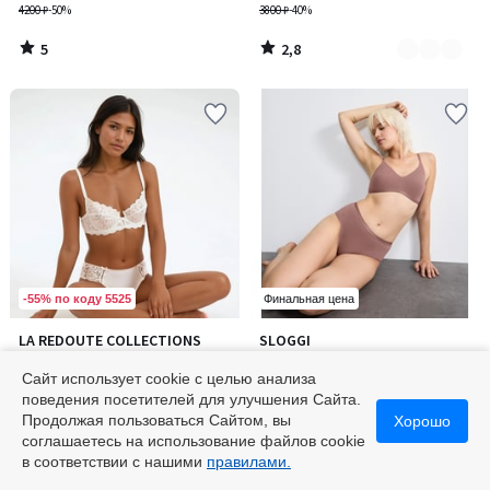
4200 ₽
-50%
3800 ₽
-40%
5
2,8
/
/
5
5
-55% по коду 5525
Финальная цена
3,7
4,9
LA REDOUTE COLLECTIONS
SLOGGI
Количество
Количество
/ 5
/ 5
Бюстгальтер с цельной
Бюстгальтер без косточек Go
цветов:
цветов:
чашкой, GIROFLE / ДЖИРОФЛ
Daily Cotton / Гоу Дейли
Сайт использует cookie с целью анализа
3
2
от
2340 ₽
Коттон
2880 ₽
поведения посетителей для улучшения Сайта.
3900 ₽
-40%
3600 ₽
-20%
Продолжая пользоваться Сайтом, вы
Хорошо
соглашаетесь на использование файлов cookie
3,7
4,9
/
/
в соответствии с нашими
правилами.
5
5