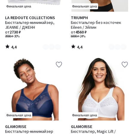
Финальная цена
Финальная цена
4,4
4,4
LA REDOUTE COLLECTIONS
TRIUMPH
Количество
Количество
/ 5
/ 5
Бюстгальтер-минимайзер,
Бюстгальтер без косточек
цветов:
цветов:
JEANNE / ДЖЕНН
Eileen / Эйлин
2
2
от
2730 ₽
от
4560 ₽
3900 ₽
-30%
6000 ₽
-24%
4,4
4,4
/
/
5
5
Финальная цена
Финальная цена
4,4
4,4
GLAMORISE
GLAMORISE
Количество
/ 5
/ 5
Бюстгальтер-минимайзер
Бюстгальтер, Magic Lift /
цветов: