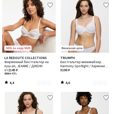
-55% по коду 5525
Финальная цена
4,4
4,6
LA REDOUTE COLLECTIONS
TRIUMPH
Количество
Количество
/ 5
/ 5
Фирменный бюстгальтер на
Бюстгальтер-минимайзер
цветов:
цветов:
пуш-ап, JEANNE / ДЖЕНН
Harmony Spotlight / Хармони
5
2
от
2145 ₽
Спотлайт
5100 ₽
3900 ₽
-45%
4,4
4,6
/
/
5
5