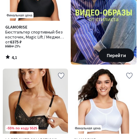
Финальная цена
4,1
GLAMORISE
/ 5
Бюстгальтер спортивный без
косточек, Magic Lift / Меджик
Лифт
от
6375 ₽
8500 ₽
-25%
Перейти
4,1
/
5
-55% по коду 5525
Финальная цена