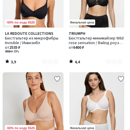
-55% по коду 5525
Финальная цена
3,9
4,4
LA REDOUTE COLLECTIONS
TRIUMPH
Количество
Количество
/ 5
/ 5
Бюстгальтер из микрофибры
Бюстгальтер-минимайзер Wild
цветов:
цветов:
Invisible / Инвизибл
rose sensation / Вайлд роуз
3
4
от
2535 ₽
сенсейшн
от
6400 ₽
3900 ₽
-35%
3,9
4,4
/
/
5
5
-55% по коду 5525
Финальная цена