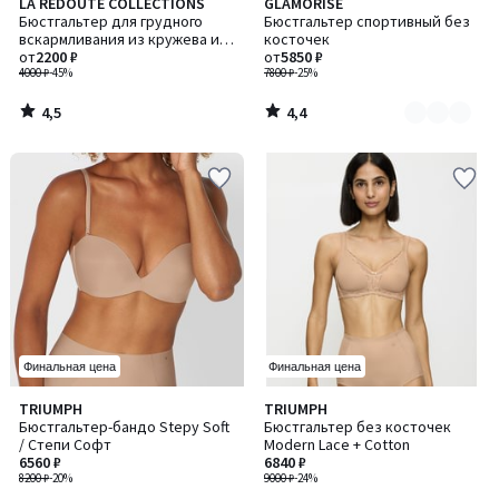
4,5
4,4
LA REDOUTE COLLECTIONS
GLAMORISE
Количество
/ 5
/ 5
Бюстгальтер для грудного
Бюстгальтер спортивный без
цветов:
вскармливания из кружева и
косточек
2
микрофибры
от
2200 ₽
от
5850 ₽
4000 ₽
-45%
7800 ₽
-25%
4,5
4,4
/
/
5
5
Финальная цена
Финальная цена
4,7
4,8
TRIUMPH
TRIUMPH
/ 5
/ 5
Бюстгальтер-бандо Stepy Soft
Бюстгальтер без косточек
/ Степи Софт
Modern Lace + Cotton
6560 ₽
6840 ₽
8200 ₽
-20%
9000 ₽
-24%