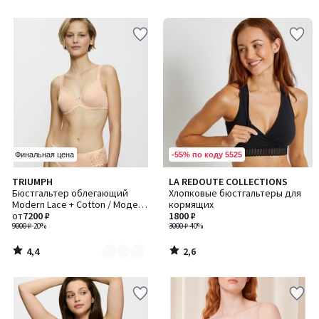
5
5
-55% по коду 5525
Финальная цена
4,4
2,6
TRIUMPH
LA REDOUTE COLLECTIONS
Количество
/ 5
/ 5
Бюстгальтер облегающий
Хлопковые бюстгальтеры для
цветов:
Modern Lace + Cotton / Модерн
кормящих
2
Лейс + Коттон
от
7200 ₽
1800 ₽
9000 ₽
-20%
3000 ₽
-40%
4,4
2,6
/
/
5
5