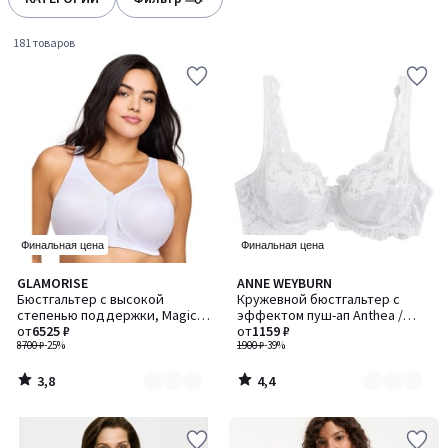
gauche
droite
181 товаров
Финальная цена
Финальная цена
3,8
4,4
GLAMORISE
ANNE WEYBURN
Количество
Количество
/ 5
/ 5
Бюстгальтер с высокой
Кружевной бюстгальтер с
цветов:
цветов:
степенью поддержки, Magic
эффектом пуш-ап Anthea /
3
6
Lift / Меджик Лифт
от
6525 ₽
Антеа
от
1159 ₽
8700 ₽
-25%
1900 ₽
-39%
3,8
4,4
/
/
5
5