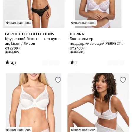
Финальная цена
Финальная цена
4,1
1
LA REDOUTE COLLECTIONS
DORINA
Количество
Количество
/ 5
/
Кружевной бюстгальтер пуш-
Бюстгальтер
цветов:
цветов:
5
ап, Lison / Лисон
поддерживающий PERFECT
3
2
от
2700 ₽
LACE / ПЕРФЕКТ ЛЭЙС
от
2400 ₽
3000 ₽
-10%
3000 ₽
-20%
4,1
1
/
/
5
5
Финальная цена
Финальная цена