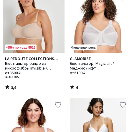
-55% по коду 5525
Финальная цена
3,9
4
LA REDOUTE COLLECTIONS
GLAMORISE
/ 5
/
PLUS
Бюстгальтер бандо из
Бюстгальтер, Magic Lift /
5
микрофибры Invisible /
Меджик Лифт
Инвизибл
от
3600 ₽
от
6100 ₽
6000 ₽
-40%
3,9
4
/
/
5
5