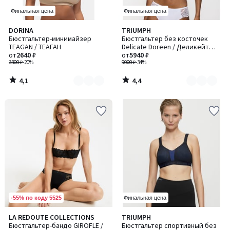
Финальная цена
Финальная цена
4,1
4,4
DORINA
TRIUMPH
Количество
Количество
/ 5
/ 5
Бюстгальтер-минимайзер
Бюстгальтер без косточек
цветов:
цветов:
TEAGAN / ТЕАГАН
Delicate Doreen / Деликейт
2
3
от
2640 ₽
Дорин
от
5940 ₽
3300 ₽
-20%
9000 ₽
-34%
4,1
4,4
/
/
5
5
-55% по коду 5525
Финальная цена
4
4,6
LA REDOUTE COLLECTIONS
TRIUMPH
Количество
Количество
/
/ 5
Бюстгальтер-бандо GIROFLE /
Бюстгальтер спортивный без
цветов:
цветов: