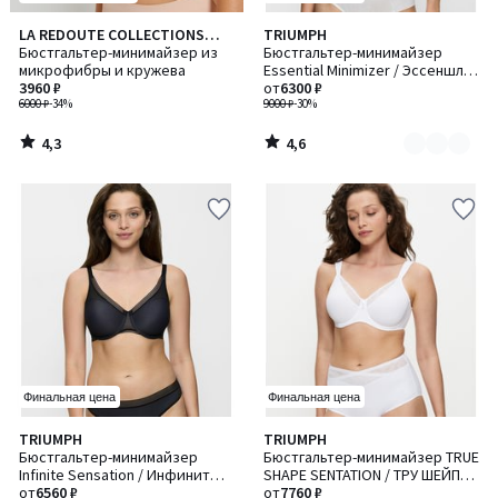
4,3
4,6
LA REDOUTE COLLECTIONS
TRIUMPH
Количество
/ 5
/ 5
PLUS
Бюстгальтер-минимайзер из
Бюстгальтер-минимайзер
цветов:
микрофибры и кружева
Essential Minimizer / Эссеншл
3
3960 ₽
Минимайзер
от
6300 ₽
6000 ₽
-34%
9000 ₽
-30%
4,3
4,6
/
/
5
5
Финальная цена
Финальная цена
4,8
4,5
TRIUMPH
TRIUMPH
Количество
Количество
/ 5
/ 5
Бюстгальтер-минимайзер
Бюстгальтер-минимайзер TRUE
цветов:
цветов:
Infinite Sensation / Инфинит
SHAPE SENTATION / ТРУ ШЕЙП
2
3
Сенсейшн
от
6560 ₽
СЕНСЕЙШН
от
7760 ₽