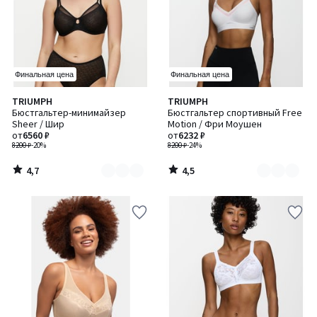
Финальная цена
Финальная цена
4,7
4,5
TRIUMPH
TRIUMPH
Количество
Количество
/ 5
/ 5
Бюстгальтер-минимайзер
Бюстгальтер спортивный Free
цветов:
цветов:
Sheer / Шир
Motion / Фри Моушен
2
2
от
6560 ₽
от
6232 ₽
8200 ₽
-20%
8200 ₽
-24%
4,7
4,5
/
/
5
5