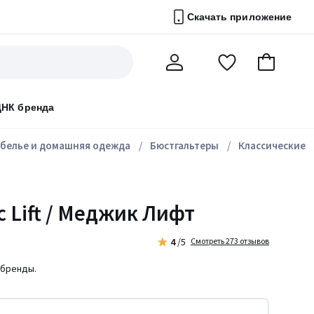
Скачать приложение
Перейти
В
Мой
в
корзину
счет
список
ДНК бренда
избранного
белье и домашняя одежда
Бюстгальтеры
Классические
c Lift / Меджик Лифт
4
/5
Смотреть 273 отзывов
 бренды.