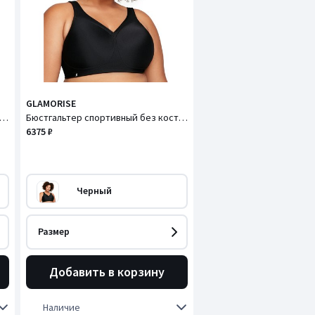
GLAMORISE
стгальтер, Magic Lift / Меджик Лифт
Бюстгальтер спортивный без косточек, Magic Lift / Меджик Лифт
6375 ₽
Черный
Размер
Добавить в корзину
Наличие