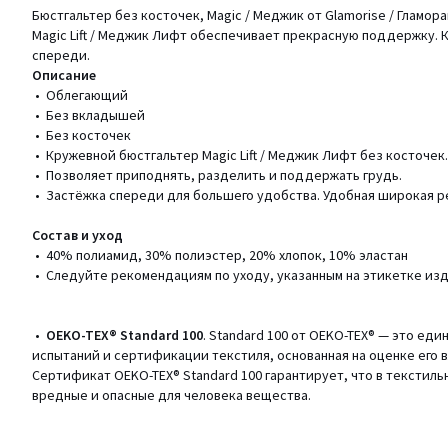
Бюстгальтер без косточек, Magic / Меджик от Glamorise / Гламор
Magic Lift / Меджик Лифт обеспечивает прекрасную поддержку. 
спереди.
Описание
• Облегающий
• Без вкладышей
• Без косточек
• Кружевной бюстгальтер Magic Lift / Меджик Лифт без косточек.
• Позволяет приподнять, разделить и поддержать грудь.
• Застёжка спереди для большего удобства. Удобная широкая р
Состав и уход
• 40% полиамид, 30% полиэстер, 20% хлопок, 10% эластан
• Следуйте рекомендациям по уходу, указанным на этикетке из
•
OEKO-TEX® Standard 100
. Standard 100 от OEKO-TEX® — это еди
испытаний и сертификации текстиля, основанная на оценке его 
Сертификат OEKO-TEX® Standard 100 гарантирует, что в текстил
вредные и опасные для человека вещества.