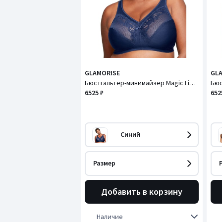
GLAMORISE
GL
Бюстгальтер-минимайзер Magic Lift / Меджик Лифт без косточек
6525 ₽
652
Синий
Размер
Добавить в корзину
Наличие