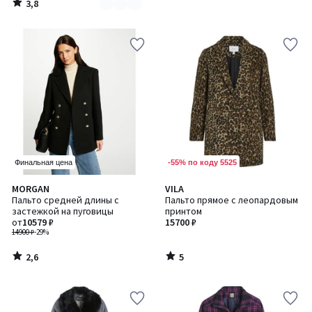
3,8
/
5
-55% по коду 5525
Финальная цена
2,6
5
MORGAN
VILA
/ 5
/
Пальто средней длины с
Пальто прямое с леопардовым
5
застежкой на пуговицы
принтом
от
10579 ₽
15700 ₽
14900 ₽
-29%
2,6
5
/
/
5
5