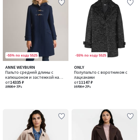
-55% по коду 5525
-55% по коду 5525
ANNE WEYBURN
ONLY
Пальто средней длины с
Полупальто с воротником с
капюшоном и застежкой на
лацканами
молнию
от
14335 ₽
от
11147 ₽
23500 ₽
-39%
15700 ₽
-29%