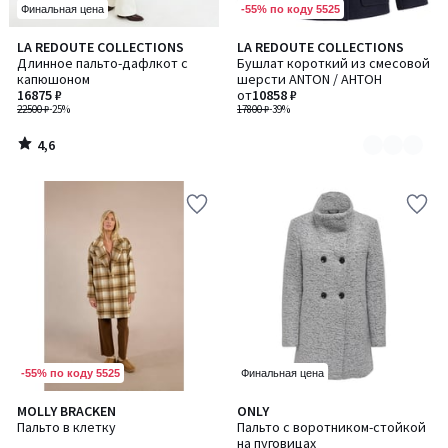
-55% по коду 5525
Финальная цена
4,6
LA REDOUTE COLLECTIONS
LA REDOUTE COLLECTIONS
Количество
/ 5
Длинное пальто-дафлкот с
Бушлат короткий из смесовой
цветов:
капюшоном
шерсти ANTON / АНТОН
2
16875 ₽
от
10858 ₽
22500 ₽
-25%
17800 ₽
-39%
4,6
/
5
-55% по коду 5525
Финальная цена
MOLLY BRACKEN
ONLY
Пальто в клетку
Пальто с воротником-стойкой
на пуговицах