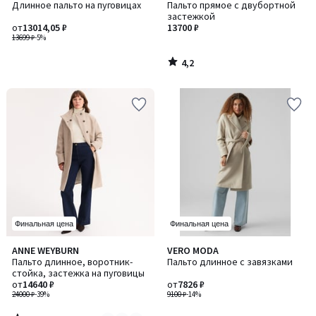
/ 5
Длинное пальто на пуговицах
Пальто прямое с двубортной
застежкой
от
13014,05 ₽
13700 ₽
13699 ₽
-5%
4,2
/
5
Финальная цена
Финальная цена
3,8
ANNE WEYBURN
VERO MODA
Количество
/ 5
Пальто длинное, воротник-
Пальто длинное с завязками
цветов:
стойка, застежка на пуговицы
2
от
14640 ₽
от
7826 ₽
24000 ₽
-39%
9100 ₽
-14%