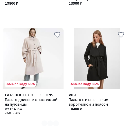
19800 ₽
13900 ₽
-55% по коду 5525
-55% по коду 5525
LA REDOUTE COLLECTIONS
VILA
Количество
Пальто длинное с застежкой
Пальто с итальянским
цветов:
на пуговицы
воротником и поясом
2
от
15405 ₽
10400 ₽
23700 ₽
-35%