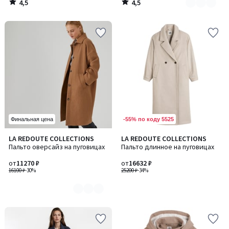
4,5
4,5
/
/
5
5
-55% по коду 5525
Финальная цена
LA REDOUTE COLLECTIONS
LA REDOUTE COLLECTIONS
Количество
Пальто оверсайз на пуговицах
Пальто длинное на пуговицах
цветов:
3
от
11270 ₽
от
16632 ₽
16100 ₽
-30%
25200 ₽
-34%