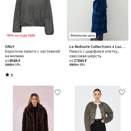
-55% по коду 5525
Финальная цена
5
ONLY
La Redoute Collections x Lucie
/
Короткое пальто с застежкой
Brochard
Пальто с шарфом в клетку,
5
на молнию
смесовая шерсть
от
8586 ₽
от
27860 ₽
10600 ₽
-19%
39800 ₽
-30%
5
/
5