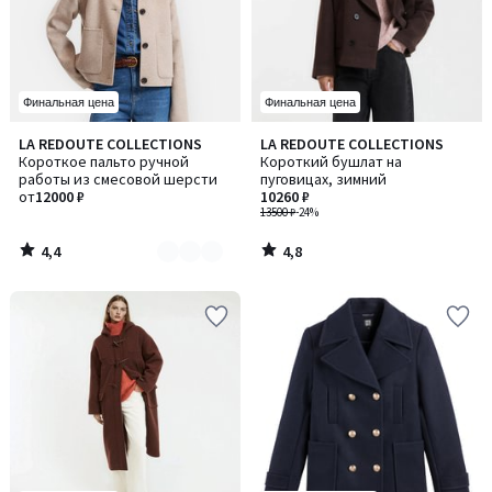
Финальная цена
Финальная цена
4,4
4,8
LA REDOUTE COLLECTIONS
LA REDOUTE COLLECTIONS
Количество
/ 5
/ 5
Короткое пальто ручной
Короткий бушлат на
цветов:
работы из смесовой шерсти
пуговицах, зимний
2
от
12000 ₽
10260 ₽
13500 ₽
-24%
4,4
4,8
/
/
5
5