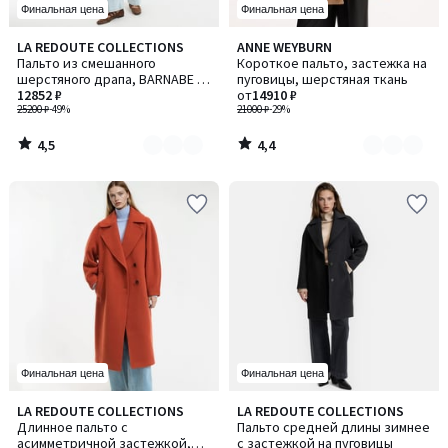
Финальная цена
Финальная цена
4,5
4,4
LA REDOUTE COLLECTIONS
ANNE WEYBURN
Количество
Количество
/ 5
/ 5
Пальто из смешанного
Короткое пальто, застежка на
цветов:
цветов:
шерстяного драпа, BARNABE /
пуговицы, шерстяная ткань
2
3
БАРНАБE
12852 ₽
от
14910 ₽
25200 ₽
-49%
21000 ₽
-29%
4,5
4,4
/
/
5
5
Финальная цена
Финальная цена
4,5
4,5
LA REDOUTE COLLECTIONS
LA REDOUTE COLLECTIONS
Количество
/ 5
/ 5
Длинное пальто с
Пальто средней длины зимнее
цветов:
асимметричной застежкой,
с застежкой на пуговицы