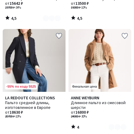
2
смесовая шерсть
от
15642 ₽
от
13500 ₽
23700 ₽
-34%
15000 ₽
-10%
4,5
4,5
/
/
5
5
-55% по коду 5525
Финальная цена
4
LA REDOUTE COLLECTIONS
ANNE WEYBURN
Количество
/
Пальто средней длины,
Длинное пальто из смесовой
цветов:
5
изготовленное в Европе
шерсти
2
от
18630 ₽
от
16800 ₽
20700 ₽
-10%
24000 ₽
-30%
4
/
5