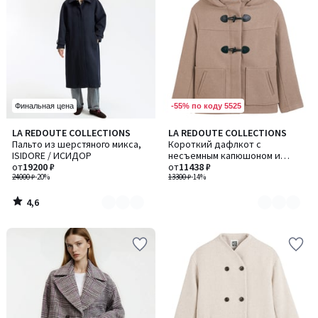
-55% по коду 5525
Финальная цена
4,6
LA REDOUTE COLLECTIONS
LA REDOUTE COLLECTIONS
Количество
Количество
/ 5
Пальто из шерстяного микса,
Короткий дафлкот с
цветов:
цветов:
ISIDORE / ИСИДОР
несъемным капюшоном и
2
2
от
19200 ₽
застежкой-молнией, для
от
11438 ₽
24000 ₽
-20%
холодной зимы
13300 ₽
-14%
4,6
/
5