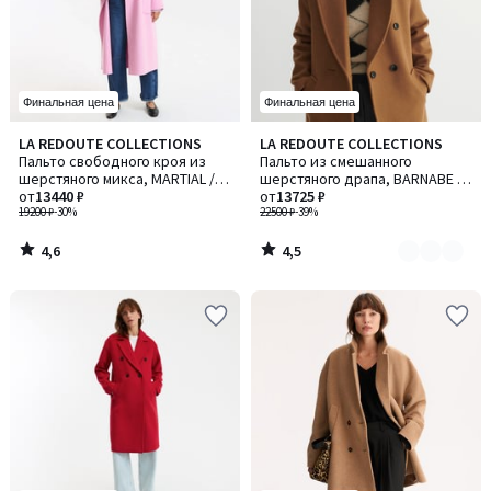
Финальная цена
Финальная цена
4,6
4,5
LA REDOUTE COLLECTIONS
LA REDOUTE COLLECTIONS
Количество
/ 5
/ 5
Пальто свободного кроя из
Пальто из смешанного
цветов:
шерстяного микса, MARTIAL /
шерстяного драпа, BARNABE /
3
МАРШАЛ
от
13440 ₽
БАРНАБE
от
13725 ₽
19200 ₽
-30%
22500 ₽
-39%
4,6
4,5
/
/
5
5