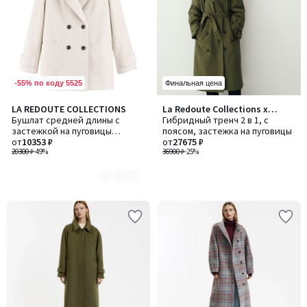
-55% по коду 5525
Финальная цена
LA REDOUTE COLLECTIONS
La Redoute Collections x
Количество
Бушлат средней длины с
Christine Phung
Гибридный тренч 2 в 1, с
цветов:
застежкой на пуговицы
поясом, застежка на пуговицы
2
зимний
от
10353 ₽
от
27675 ₽
20300 ₽
-49%
36900 ₽
-25%