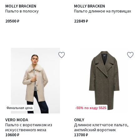
MOLLY BRACKEN
MOLLY BRACKEN
Пальто в полоску
Пальто длинное на пуговицах
20500 ₽
22849 ₽
-55% по коду 5525
Финальная цена
4
VERO MODA
ONLY
/
Пальто с воротником из
Длинное клетчатое пальто,
5
искусственного меха
английский воротник
10600 ₽
13700 ₽