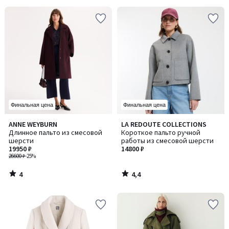
Финальная цена
Финальная цена
4
4,4
ANNE WEYBURN
LA REDOUTE COLLECTIONS
/
/ 5
Длинное пальто из смесовой
Короткое пальто ручной
5
шерсти
работы из смесовой шерсти
19950 ₽
14800 ₽
26600 ₽
-25%
4
4,4
/
/
5
5