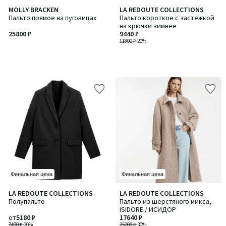
MOLLY BRACKEN
LA REDOUTE COLLECTIONS
Пальто прямое на пуговицах
Пальто короткое с застежкой
на крючки зимнее
25800 ₽
9440 ₽
11800 ₽
-20%
Финальная цена
Финальная цена
LA REDOUTE COLLECTIONS
LA REDOUTE COLLECTIONS
Количество
Полупальто
Пальто из шерстяного микса,
цветов:
ISIDORE / ИСИДОР
3
от
5180 ₽
17640 ₽
7400 ₽
-30%
25200 ₽
-30%