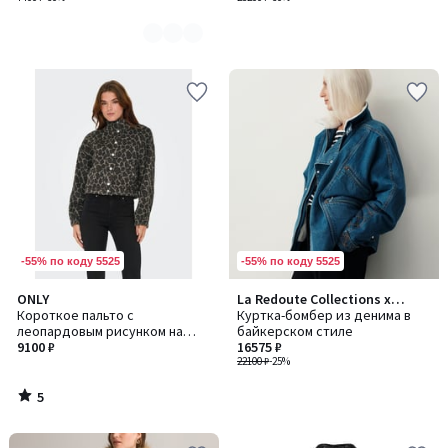
-55% по коду 5525
-55% по коду 5525
5
ONLY
La Redoute Collections x
/
Короткое пальто с
Sixsœurs
Куртка-бомбер из денима в
5
леопардовым рисунком на
байкерском стиле
пуговицах
9100 ₽
16575 ₽
22100 ₽
-25%
5
/
5