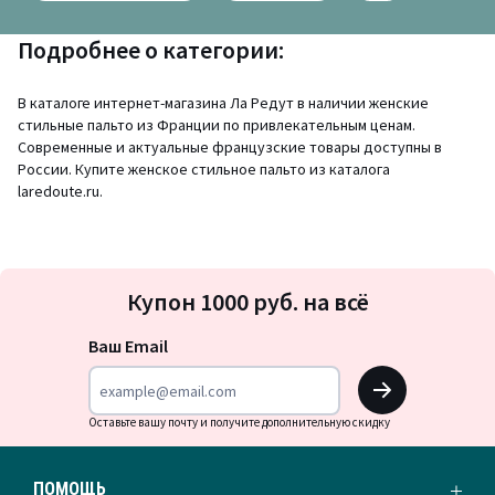
Подробнее о категории:
В каталоге интернет-магазина Ла Редут в наличии женские
стильные пальто из Франции по привлекательным ценам.
Современные и актуальные французские товары доступны в
России. Купите женское стильное пальто из каталога
laredoute.ru.
Подписка
Купон 1000 руб. на всё
на
новости
Ваш Email
OK
Оставьте вашу почту и получите дополнительную скидку
ПОМОЩЬ