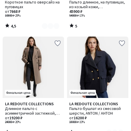
/ 5
/
Короткое пальто оверсайз на
Пальто длинное, на пуговицах,
цветов:
5
пуговицах
из козьей кожи,
2
от
7668 ₽
демисезонное
45900 ₽
10800 ₽
-29%
54000 ₽
-15%
4,5
5
/
/
5
5
Финальная цена
Финальная цена
4,5
4,5
LA REDOUTE COLLECTIONS
LA REDOUTE COLLECTIONS
Количество
/ 5
/ 5
Длинное пальто с
Пальто-бушлат из смесовой
цветов:
асимметричной застежкой,
шерсти, ANTON / АНТОН
2
смесовая шерсть
от
19200 ₽
от
16200 ₽
24000 ₽
-20%
18000 ₽
-10%