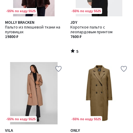
-55% по коду 5525
-55% по коду 5525
5
MOLLY BRACKEN
JDY
/
Пальто из плюшевой ткани на
Короткое пальто с
5
пуговицах
леопардовым принтом
19800 ₽
7600 ₽
5
/
5
-55% по коду 5525
-55% по коду 5525
4,2
VILA
ONLY