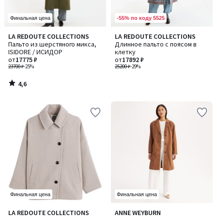
-55% по коду 5525
Финальная цена
4,6
LA REDOUTE COLLECTIONS
LA REDOUTE COLLECTIONS
/ 5
Пальто из шерстяного микса,
Длинное пальто с поясом в
ISIDORE / ИСИДОР
клетку
от
17775 ₽
от
17892 ₽
23700 ₽
-25%
25200 ₽
-29%
4,6
/
5
Финальная цена
Финальная цена
4,5
5
LA REDOUTE COLLECTIONS
ANNE WEYBURN
Количество