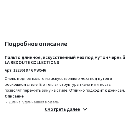
Подробное описание
Пальто длинное, искусственный мех под мутон черный
LA REDOUTE COLLECTIONS
Арт.
1229618 / GMW546
Очень модное пальто из искусственного меха под мутон в
роскошном стиле. Его теплая структура ткани и мягкость
позволят пережить зиму на стиле. Отлично подходит к джинсам.
Описание
• Длина: удлиненная модель
• Воротник с лацканами
Смотреть далее
• Застежка на пуговицы
• Два кармана спереди по бокам
Параметры изделия для размера 38/M
• Длина: 110 см