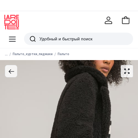
В
корзи
La
Redoute
Меню
Поиск
...
Пальто, куртки, пиджаки
Пальто