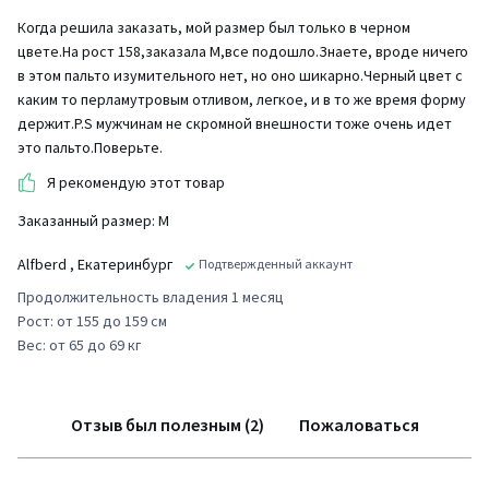
Когда решила заказать, мой размер был только в черном
цвете.На рост 158,заказала М,все подошло.Знаете, вроде ничего
в этом пальто изумительного нет, но оно шикарно.Черный цвет с
каким то перламутровым отливом, легкое, и в то же время форму
держит.P.S мужчинам не скромной внешности тоже очень идет
это пальто.Поверьте.
Я рекомендую этот товар
Заказанный размер: М
Alfberd
, Екатеринбург
Подтвержденный аккаунт
Продолжительность владения 1 месяц
Рост: от 155 до 159 см
Вес: от 65 до 69 кг
Отзыв был полезным (2)
Пожаловаться