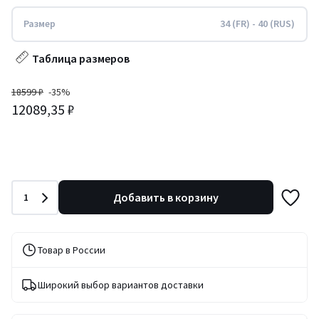
Размер
34 (FR) - 40 (RUS)
Таблица размеров
18599 ₽
-35%
12089,35 ₽
Количество
Добавить в корзину
1
Товар в России
Широкий выбор вариантов доставки