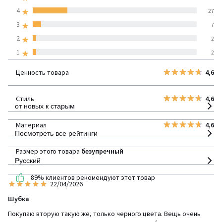
средняя оценка
4
27
покупателей по всем
3
7
странам
2
2
1
2
100% проверенные отзывы,
Инициативы LaRedoute
Ценность товара
4,6
детализация
Стиль
4,6
от новых к старым
Материал
4,6
Посмотреть все рейтинги
Размер этого товара
безупречный
Русский
89% клиентов рекомендуют этот товар
22/04/2026
Шубка
Покупаю вторую такую же, только черного цвета. Вещь очень