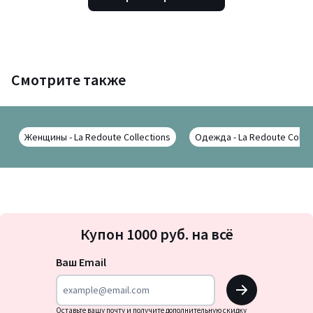
Смотрите также
Женщины - La Redoute Collections
Одежда - La Redoute Collec
Подписка
Купон 1000 руб. на всё
на
новости
Ваш Email
OK
Оставьте вашу почту и получите дополнительную скидку