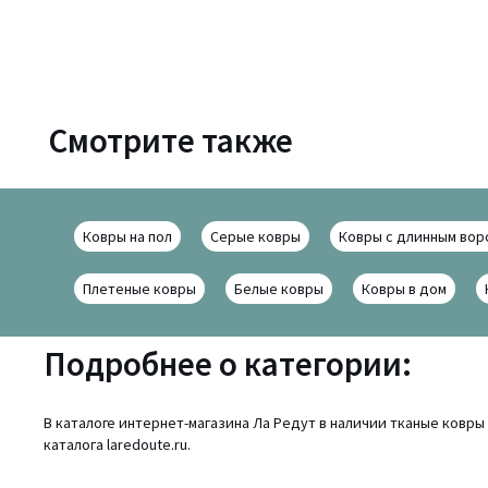
Смотрите также
Ковры на пол
Серые ковры
Ковры с длинным вор
Плетеные ковры
Белые ковры
Ковры в дом
Подробнее о категории:
В каталоге интернет-магазина Ла Редут в наличии тканые ковр
каталога laredoute.ru.