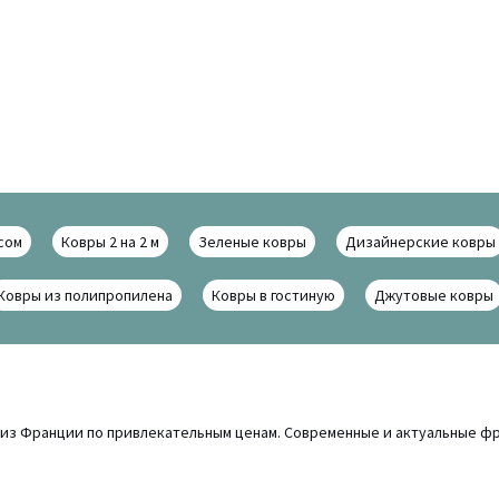
сом
Ковры 2 на 2 м
Зеленые ковры
Дизайнерские ковры
Ковры из полипропилена
Ковры в гостиную
Джутовые ковры
ы из Франции по привлекательным ценам. Современные и актуальные ф