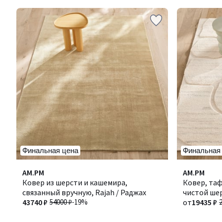
Финальная цена
Финальная
3,3
4
AM.PM
AM.PM
/ 5
/
Ковер из шерсти и кашемира,
Ковер, та
5
связанный вручную, Rajah / Раджах
чистой ше
43740 ₽
54000 ₽
-19%
от
19435 ₽