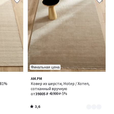
Финальная цена
3,6
Количество
AM.PM
/ 5
 81%
цветов:
Ковер из шерсти, Hotep / Хотеп,
5
сотканный вручную
от
39805 ₽
41900 ₽
-5%
3,6
/
5