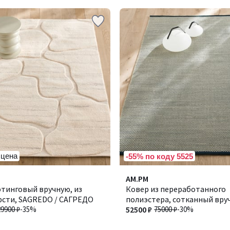
 цена
-55% по коду 5525
5
AM.PM
/
фтинговый вручную, из
Ковер из переработанного
5
рсти, SAGREDO / САГРЕДО
полиэстера, сотканный вруч
29900 ₽
-35%
/ Сэура
52500 ₽
75000 ₽
-30%