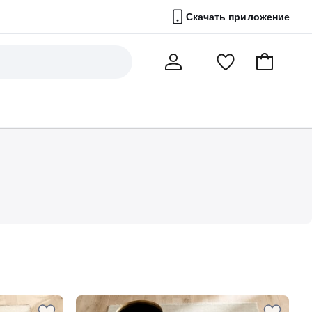
Скачать приложение
Перейти
В
Мой
в
корзину
счет
список
избранного