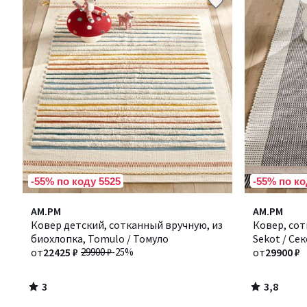
-55% по коду 5525
-55% по ко
3
3,8
AM.PM
AM.PM
/
/ 5
Ковер детский, сотканный вручную, из
Ковер, сот
5
биохлопка, Tomulo / Томуло
Sekot / Се
от
22425 ₽
29900 ₽
-25%
от
29900 ₽
3
3,8
/
/
5
5