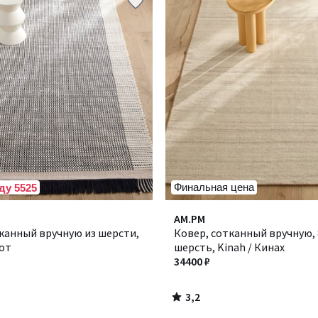
Финальная цена
ду 5525
3,2
AM.PM
/ 5
канный вручную из шерсти,
Ковер, сотканный вручную,
кот
шерсть, Kinah / Кинах
34400 ₽
3,2
/
5