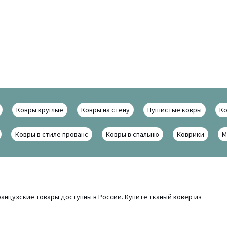
Ковры круглые
Ковры на стену
Пушистые ковры
Ко
Ковры в стиле прованс
Ковры в спальню
Коврики
М
ранцузские товары доступны в России. Купите тканый ковер из