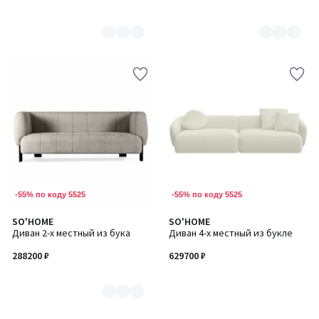
-55% по коду 5525
-55% по коду 5525
SO'HOME
SO'HOME
Количество
Диван 2-х местный из бука
Диван 4-х местный из букле
цветов:
5
288200 ₽
629700 ₽