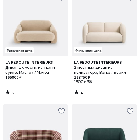
Финальная цена
Финальная цена
5
4
LA REDOUTE INTERIEURS
LA REDOUTE INTERIEURS
/
/
Диван 2-х местн. из ткани
2-местный диван из
5
5
букле, Machoa / Мачоа
полиэстера, Berile / Берил
165000 ₽
123750 ₽
165000 ₽
-25%
5
4
/
/
5
5