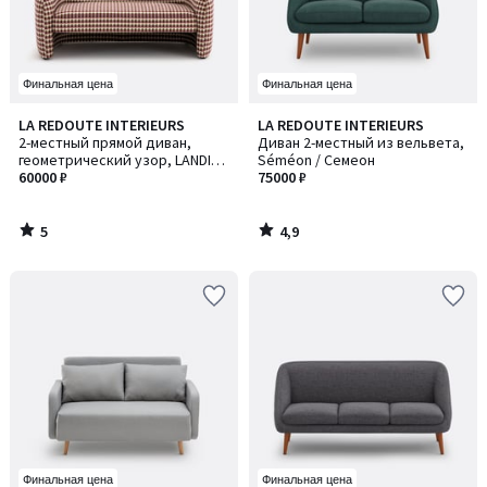
Финальная цена
Финальная цена
5
4,9
LA REDOUTE INTERIEURS
LA REDOUTE INTERIEURS
/
/ 5
2-местный прямой диван,
Диван 2-местный из вельвета,
5
геометрический узор, LANDINE
Séméon / Семеон
/ ЛАНДИН
60000 ₽
75000 ₽
5
4,9
/
/
5
5
Финальная цена
Финальная цена