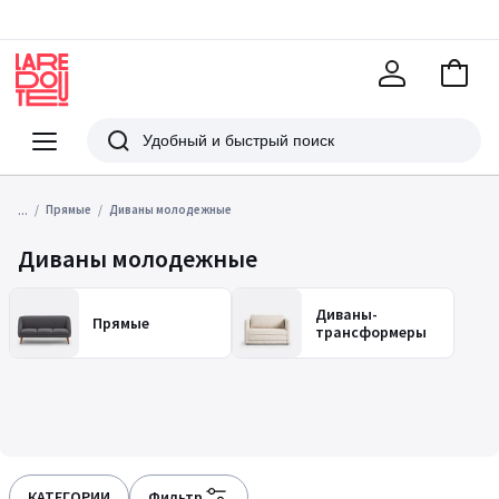
В
корзи
La
Redoute
Меню
Поиск
...
Прямые
Диваны молодежные
Диваны молодежные
Диваны-
Прямые
трансформеры
КАТЕГОРИИ
Фильтр