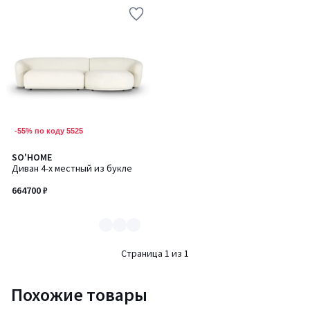
-55% по коду 5525
SO'HOME
Количество
Диван 4-х местный из букле
цветов:
6
664700 ₽
Страница 1 из 1
Похожие товары