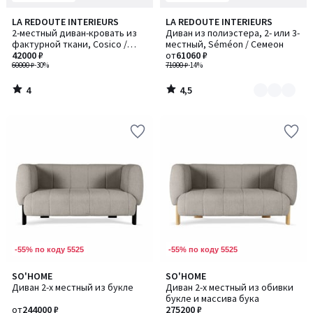
4
4,5
LA REDOUTE INTERIEURS
LA REDOUTE INTERIEURS
Количество
/
/ 5
2-местный диван-кровать из
Диван из полиэстера, 2- или 3-
цветов:
5
фактурной ткани, Cosico /
местный, Séméon / Семеон
2
Косико
42000 ₽
от
61060 ₽
60000 ₽
-30%
71000 ₽
-14%
4
4,5
/
/
5
5
-55% по коду 5525
-55% по коду 5525
SO'HOME
SO'HOME
Количество
Количество
Диван 2-х местный из букле
Диван 2-х местный из обивки
цветов:
цветов:
букле и массива бука
6
6
от
244000 ₽
275200 ₽