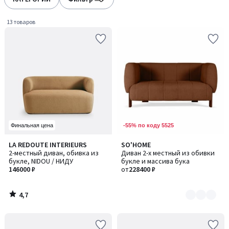
13 товаров
-55% по коду 5525
Финальная цена
4,7
LA REDOUTE INTERIEURS
SO'HOME
Количество
/ 5
2-местный диван, обивка из
Диван 2-х местный из обивки
цветов:
букле, NIDOU / НИДУ
букле и массива бука
6
146000 ₽
от
228400 ₽
4,7
/
5