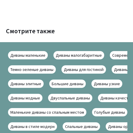
Смотрите также
Диваны маленькие
Диваны малогабаритные
Современн
Темно-зеленые диваны
Диваны для гостиной
Диваны в 
Диваны элитные
Большие диваны
Диваны узкие
Д
Диваны модные
Двуспальные диваны
Диваны качеств
Маленькие диваны со спальным местом
Голубые диваны
Диваны в стиле модерн
Спальные диваны
Диваны ориг