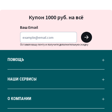
Подписка
Купон 1000 руб. на всё
на
новости
Ваш Email
OK
Оставьте вашу почту и получите дополнительную скидку
ПОМОЩЬ
НАШИ СЕРВИСЫ
О КОМПАНИИ