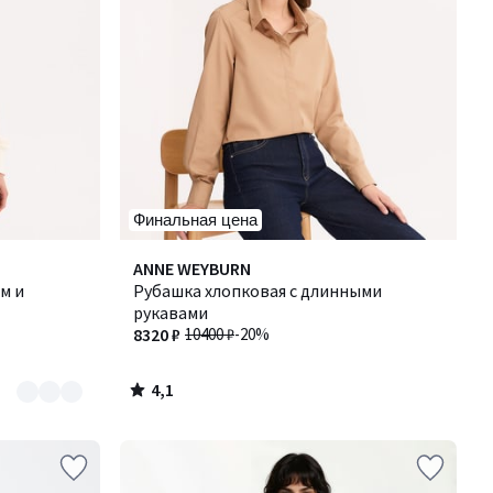
Финальная цена
4,1
ANNE WEYBURN
/ 5
м и
Рубашка хлопковая с длинными
рукавами
8320 ₽
10400 ₽
-20%
4,1
/
5