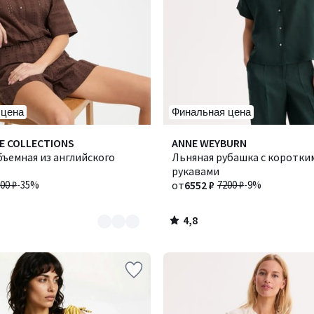
 цена
Финальная цена
4,8
E COLLECTIONS
Количество
ANNE WEYBURN
/ 5
ъемная из английского
цветов:
Льняная рубашка с коротки
2
рукавами
00 ₽
-35%
от
6552 ₽
7200 ₽
-9%
4,8
/
5