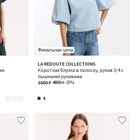
Финальная цена
4
LA REDOUTE COLLECTIONS
/
ми
Короткая блузка в полоску, рукав 3/4 с
5
пышными рукавами
3600 ₽
4800 ₽
-25%
4
/
5