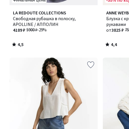
-55% по ко
4,5
4,4
LA REDOUTE COLLECTIONS
ANNE WEY
/ 5
/ 5
Свободная рубашка в полоску,
Блузка с к
APOLLINE / АППОЛИН
рукавами
4189 ₽
5900 ₽
-29%
от
3825 ₽
75
4,5
4,4
/
/
5
5