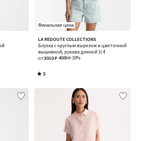
Финальная цена
5
LA REDOUTE COLLECTIONS
/
ой
Блузка с круглым вырезом и цветочной
5
вышивкой, рукава длиной 3/4
от
3010 ₽
4300 ₽
-30%
5
/
5