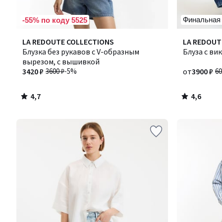
Финальная
-55% по коду 5525
4,7
4,6
LA REDOUTE COLLECTIONS
Количество
LA REDOUT
/ 5
/ 5
Блузка без рукавов с V-образным
цветов:
Блуза с в
вырезом, с вышивкой
3
3420 ₽
3600 ₽
-5%
от
3900 ₽
60
4,7
4,6
/
/
5
5