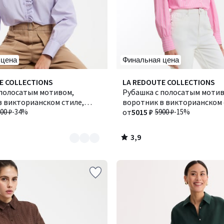
 цена
Финальная цена
3,9
E COLLECTIONS
LA REDOUTE COLLECTIONS
/ 5
 полосатым мотивом,
Рубашка с полосатым мотив
в викторианском стиле,
воротник в викторианском 
 / ШАРЛЕН
00 ₽
-34%
CHARLÈNE / ШАРЛЕН
от
5015 ₽
5900 ₽
-15%
3,9
/
5