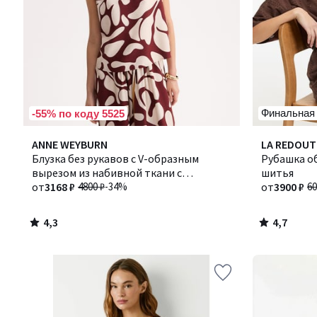
Финальная
-55% по коду 5525
4,3
4,7
ANNE WEYBURN
Количество
LA REDOUT
/ 5
/ 5
Блузка без рукавов с V-образным
цветов:
Рубашка об
вырезом из набивной ткани с
3
шитья
графическим рисунком
от
3168 ₽
4800 ₽
-34%
от
3900 ₽
60
4,3
4,7
/
/
5
5