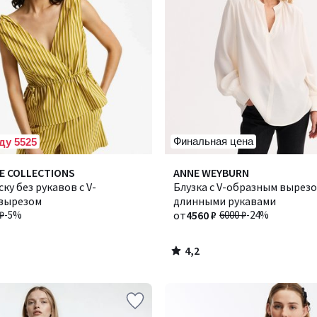
Финальная цена
ду 5525
4,2
E COLLECTIONS
Количество
ANNE WEYBURN
/ 5
ку без рукавов с V-
цветов:
Блузка с V-образным вырезо
вырезом
2
длинными рукавами
₽
-5%
от
4560 ₽
6000 ₽
-24%
4,2
/
5