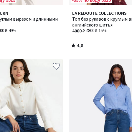
ду 5525
-55% по коду 5525
4,8
BURN
LA REDOUTE COLLECTIONS
/ 5
руглым вырезом и длинными
Топ без рукавов с круглым 
английского шитья
00 ₽
-49%
4080 ₽
4800 ₽
-15%
4,8
/
5