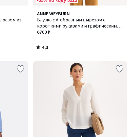
-55% по коду 5525
4,3
ANNE WEYBURN
/ 5
вырезом из
Блузка с V-образным вырезом с
короткими рукавами и графическим
принтом
6700 ₽
4,3
/
5