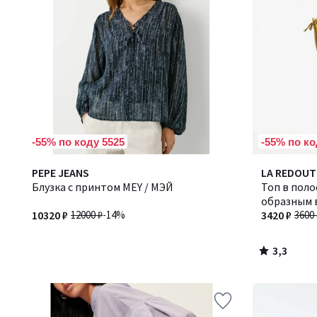
-55% по коду 5525
-55% по ко
3,3
PEPE JEANS
LA REDOUT
/ 5
Блузка с принтом MEY / МЭЙ
Топ в полос
образным 
10320 ₽
12000 ₽
-14%
3420 ₽
3600 
3,3
/
5