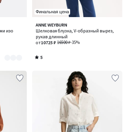
Финальная цена
5
ANNE WEYBURN
/
ми изо
Шелковая блузка, V-образный вырез,
5
рукав длинный
от
10725 ₽
16500 ₽
-35%
5
/
5