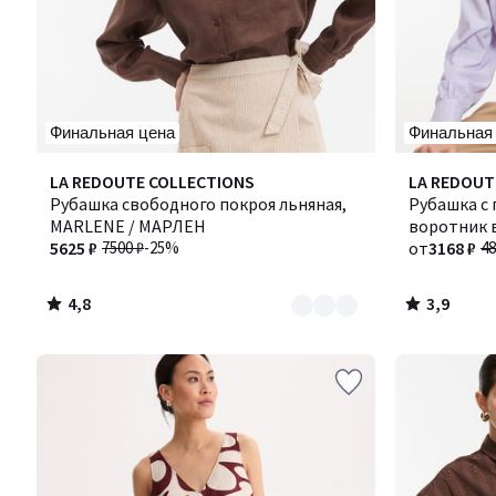
Финальная цена
Финальная
4,8
3,9
Количество
LA REDOUTE COLLECTIONS
Количество
LA REDOUT
/ 5
/ 5
цветов:
Рубашка свободного покроя льняная,
цветов:
Рубашка с
2
MARLENE / МАРЛЕН
2
воротник 
5625 ₽
7500 ₽
-25%
CHARLÈNE
от
3168 ₽
48
4,8
3,9
/
/
5
5