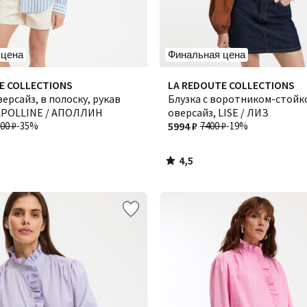
 цена
Финальная цена
4,5
E COLLECTIONS
LA REDOUTE COLLECTIONS
/ 5
ерсайз, в полоску, рукав
Блузка с воротником-стойк
APOLLINE / АПОЛЛИН
оверсайз, LISE / ЛИЗ
00 ₽
-35%
5994 ₽
7400 ₽
-19%
4,5
/
5