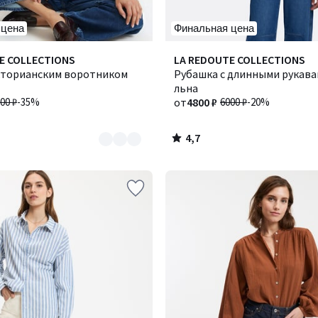
 цена
Финальная цена
4,7
E COLLECTIONS
Количество
LA REDOUTE COLLECTIONS
/ 5
икторианским воротником
цветов:
Рубашка с длинными рукава
3
льна
00 ₽
-35%
от
4800 ₽
6000 ₽
-20%
4,7
/
5