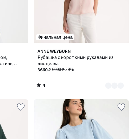
Финальная цена
4
Количество
ANNE WEYBURN
/
ом,
цветов:
Рубашка с короткими рукавами из
5
стиле,
2
лиоцелла
3660 ₽
6000 ₽
-39%
4
/
5