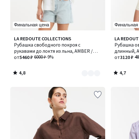
Финальная цена
Финальная
4,8
4,7
Количество
LA REDOUTE COLLECTIONS
LA REDOUT
/ 5
/ 5
цветов:
Рубашка свободного покроя с
Рубашка ов
3
рукавами до локтя из льна, AMBER /
длинный, 
ЭМБЕР
от
5460 ₽
6000 ₽
-9%
от
3120 ₽
48
4,8
4,7
/
/
5
5