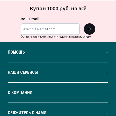
Подписка
Купон 1000 руб. на всё
на
новости
Ваш Email
OK
Оставьте вашу почту и получите дополнительную скидку
ПОМОЩЬ
НАШИ СЕРВИСЫ
О КОМПАНИИ
СВЯЖИТЕСЬ С НАМИ: