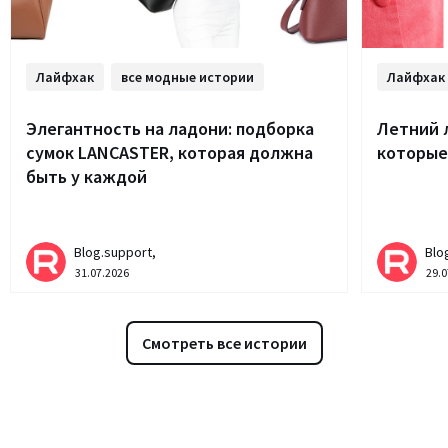
Лайфхак
все модные истории
Лайфхак
Элегантность на ладони: подборка
Летний 
сумок LANCASTER, которая должна
которые
быть у каждой
Blog.support,
Blo
31.07.2026
29.0
Смотреть все истории