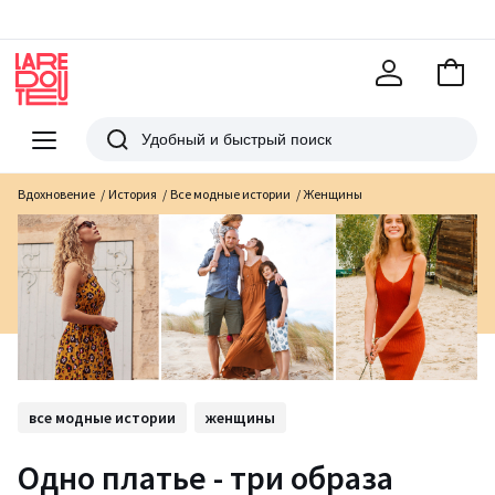
В
корзи
La
Redoute
Меню
Поиск
Вдохновение
История
Все модные истории
Женщины
все модные истории
женщины
Одно платье - три образа