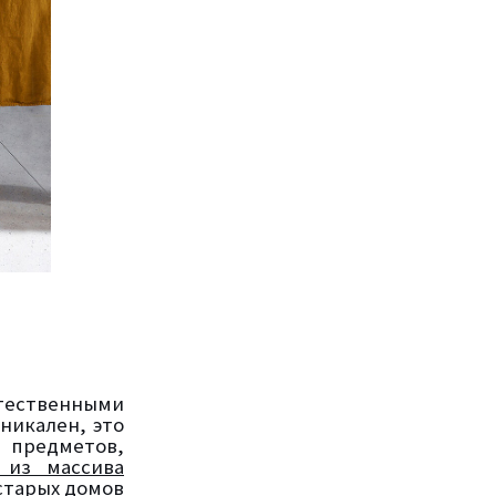
стественными
никален, это
 предметов,
 из массива
старых домов