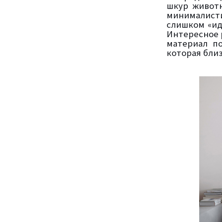
шкур животн
минималисти
слишком «ид
Интересное 
материал п
которая бли