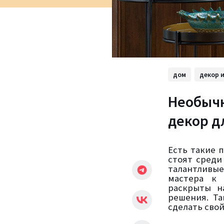
дом
декор 
Необычн
декор д
Есть такие 
стоят среди
талантливые
мастера к 
раскрыты н
решения. Та
сделать сво