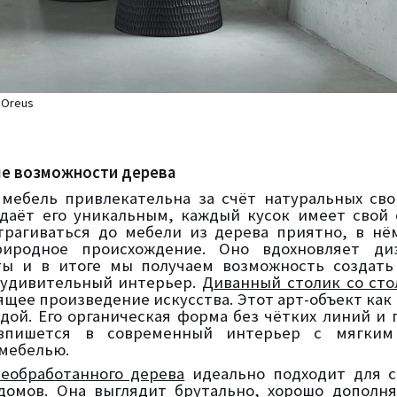
 Oreus
е возможности дерева
мебель привлекательна за счёт натуральных сво
даёт его уникальным, каждый кусок имеет свой
трагиваться до мебели из дерева приятно, в н
иродное происхождение. Оно вдохновляет ди
ты и в итоге мы получаем возможность создать
 удивительный интерьер.
Диванный столик со ст
ящее произведение искусства. Этот арт-объект как
дой. Его органическая форма без чётких линий и 
впишется в современный интерьер с мягким
мебелью.
необработанного дерева
идеально подходит для с
домов. Она выглядит брутально, хорошо дополн