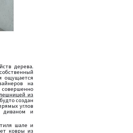
йств дерева.
 собственный
ём ощущается
зайнеров на
 совершенно
олешницей из
 будто создан
прямых углов
 диваном и
тиля шале и
яет ковры из