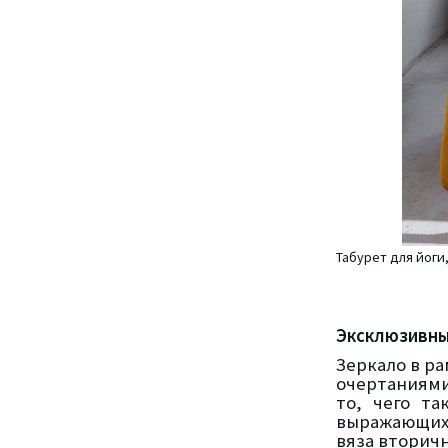
Табурет для йоги
Эксклюзивны
Зеркало в р
очертаниями
то, чего та
выражающих
вяза
вторичн