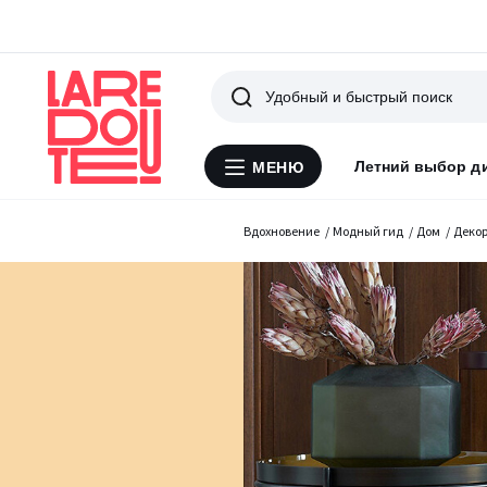
Поиск
Летний выбор д
МЕНЮ
Меню
La
Redoute
Вдохновение
Модный гид
Дом
Декор