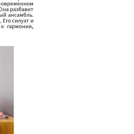
современном
Она разбавит
ый ансамбль.
а
. Его силуэт и
к гармонии,