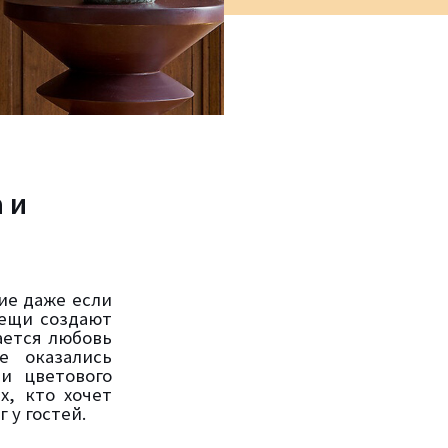
 и
ие даже если
вещи создают
ается любовь
е оказались
и цветового
х, кто хочет
у гостей.