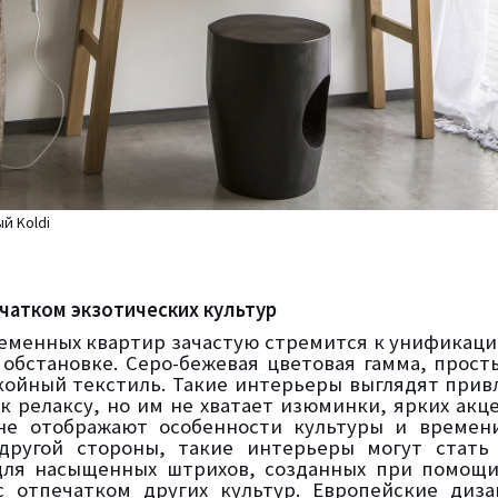
й Koldi
чатком экзотических культур
еменных квартир зачастую стремится к унификаци
 обстановке. Серо-бежевая цветовая гамма, прос
койный текстиль. Такие интерьеры выглядят прив
к релаксу, но им не хватает изюминки, ярких акце
не отображают особенности культуры и времени
 другой стороны, такие интерьеры могут стать
для насыщенных штрихов, созданных при помощи
 отпечатком других культур. Европейские диза