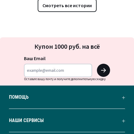
Смотреть все истории
Подписка
Купон 1000 руб. на всё
на
новости
Ваш Email
OK
Оставьте вашу почту и получите дополнительную скидку
ПОМОЩЬ
НАШИ СЕРВИСЫ