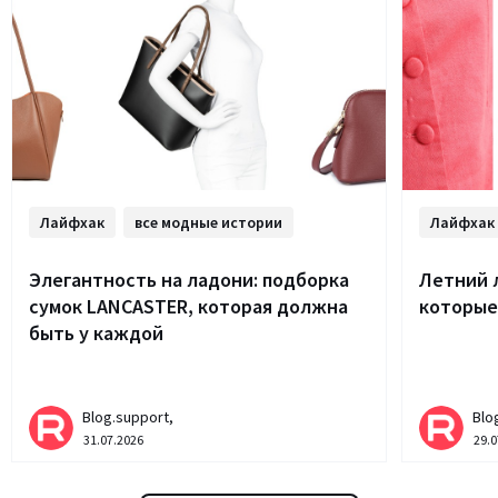
Лайфхак
все модные истории
Лайфхак
Элегантность на ладони: подборка
Летний 
сумок LANCASTER, которая должна
которые
быть у каждой
Blog.support,
Blo
31.07.2026
29.0