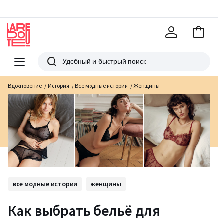
В
корзи
La
Redoute
Меню
Поиск
Вдохновение
История
Все модные истории
Женщины
все модные истории
женщины
Как выбрать бельё для