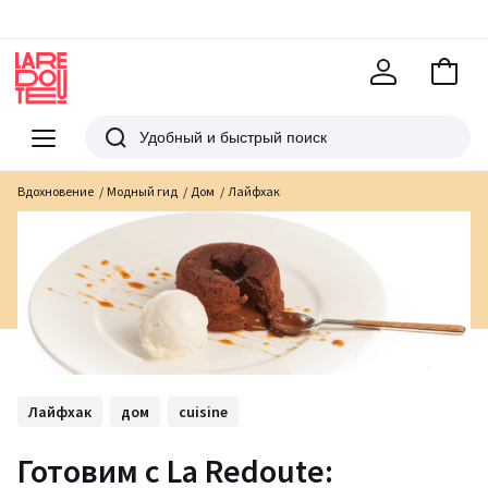
В
корзи
La
Redoute
Меню
Поиск
Вдохновение
Модный гид
Дом
Лайфхак
Лайфхак
дом
cuisine
Готовим с La Redoute: