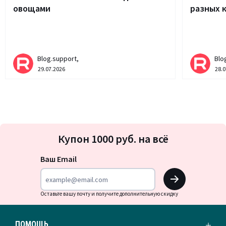
овощами
разных 
Blog.support,
Blo
29.07.2026
28.0
Подписка
Купон 1000 руб. на всё
на
новости
Ваш Email
OK
Оставьте вашу почту и получите дополнительную скидку
ПОМОЩЬ