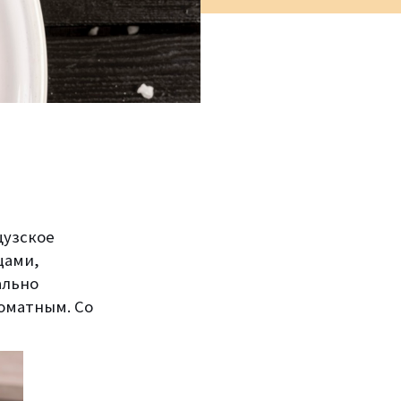
цузское
щами,
ально
роматным. Со
.