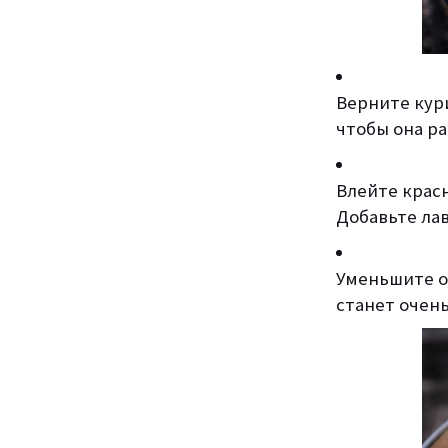
Верните кур
чтобы она р
Влейте крас
Добавьте лав
Уменьшите ог
станет очень