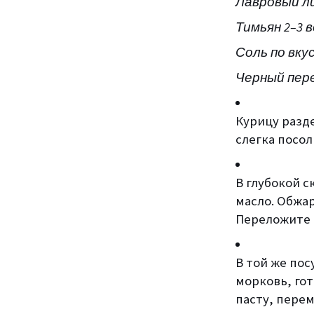
Лавровый л
Тимьян 2–3 
Соль по вку
Черный пере
Курицу разд
слегка посол
В глубокой 
масло. Обжар
Переложите 
В той же пос
морковь, го
пасту, пере