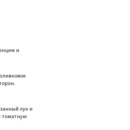
енцем и
 оливковое
торон.
езанный лук и
и томатную