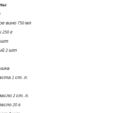
нты
г
ое вино 750 мл
250 г
3 шт
ый 2 шт
бчика
ста 1 ст. л.
.
асло 2 ст. л.
асло 20 г