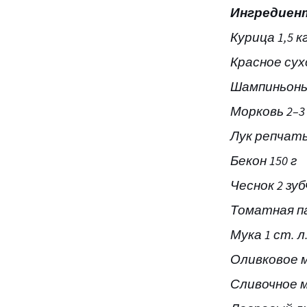
Ингредие
Курица 1,5 к
Красное сух
Шампиньоны 
Морковь 2–
Лук репчат
Бекон 150 г
Чеснок 2 зу
Томатная па
Мука 1 ст. л
Оливковое м
Сливочное м