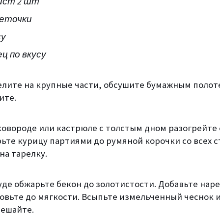
ист 2 шт
веточки
су
ц по вкусу
елите на крупные части, обсушите бумажным полот
ите.
сковороде или кастрюле с толстым дном разогрейте
ьте курицу партиями до румяной корочки со всех с
на тарелку.
уде обжарьте бекон до золотистости. Добавьте нар
товьте до мягкости. Всыпьте измельченный чеснок 
мешайте.