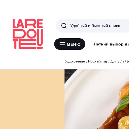
Поиск
Летний выбор д
МЕНЮ
Меню
La
Redoute
Вдохновение
Модный гид
Дом
Лайф