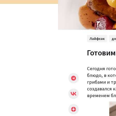
Лайфхак
д
Готовим 
Сегодня гото
блюдо, в ко
грибами и т
создавался к
временем бл