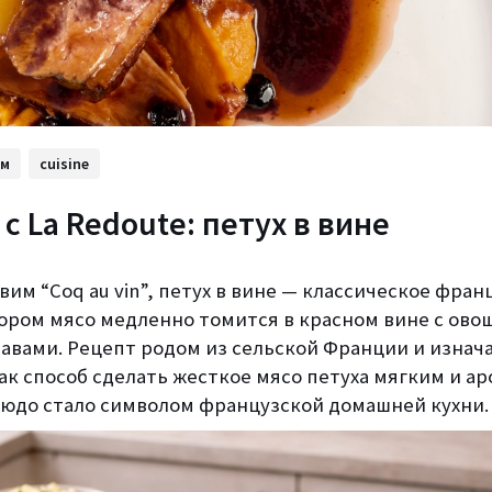
ом
cuisine
с La Redoute: петух в вине
вим “Coq au vin”, петух в вине — классическое фран
тором мясо медленно томится в красном вине с ово
равами. Рецепт родом из сельской Франции и изнач
ак способ сделать жесткое мясо петуха мягким и а
юдо стало символом французской домашней кухни