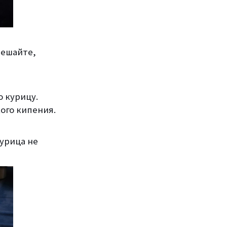
мешайте,
о курицу.
ого кипения.
курица не