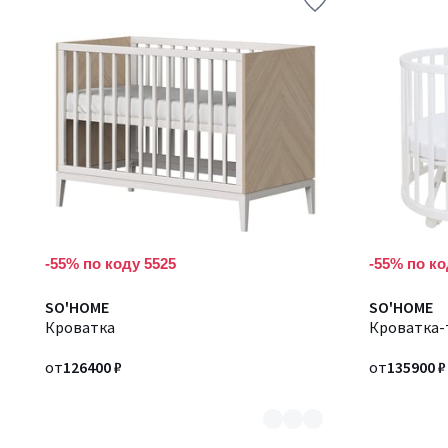
-55% по коду 5525
-55% по ко
Количество
SO'HOME
Количество
SO'HOME
цветов:
Кроватка
цветов:
Кроватка-
2
3
от
126400 ₽
от
135900 ₽