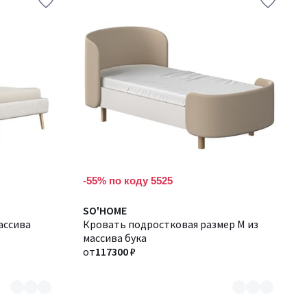
-55% по коду 5525
Количество
SO'HOME
ассива
цветов:
Кровать подростковая размер М из
5
массива бука
от
117300 ₽