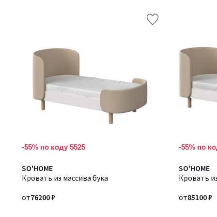
-55% по коду 5525
-55% по ко
Количество
SO'HOME
Количество
SO'HOME
цветов:
Кровать из массива бука
цветов:
Кровать из
5
5
от
76200 ₽
от
85100 ₽