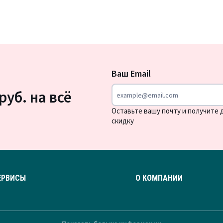
Подписка
на
Ваш Email
новости
руб. на всё
Оставьте вашу почту и получите
скидку
ЕРВИСЫ
О КОМПАНИИ