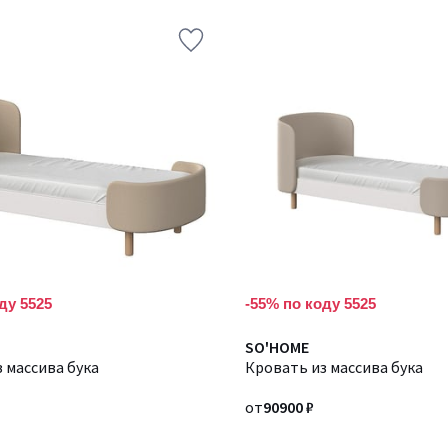
ду 5525
-55% по коду 5525
Количество
SO'HOME
 массива бука
цветов:
Кровать из массива бука
2
от
90900 ₽