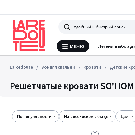
Поиск
Летний выбор д
МЕНЮ
Меню
La
Redoute
La Redoute
Всё для спальни
Кровати
Детские кр
Решетчатые кровати SO'HOME
По популярности
на российском складе
цвет