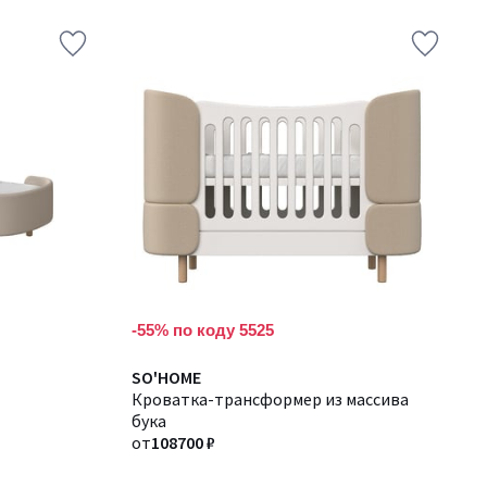
-55% по коду 5525
Количество
SO'HOME
цветов:
Кроватка-трансформер из массива
5
бука
от
108700 ₽