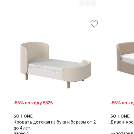
-55% по коду 5525
-55% по ко
Количество
SO'HOME
Количество
SO'HOME
цветов:
Кровать детская из бука и березы от 2
цветов:
Диван-кров
2
до 4 лет
4
82000 ₽
от
207300 ₽