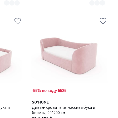
-55% по коду 5525
Количество
SO'HOME
ука и
цветов:
Диван-кровать из массива бука и
3
березы, 90*200 см
от
262400 ₽