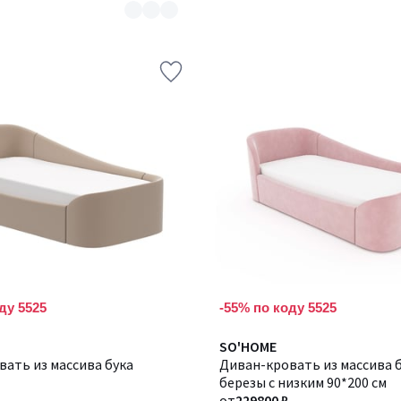
ду 5525
-55% по коду 5525
Количество
SO'HOME
ать из массива бука
цветов:
Диван-кровать из массива б
3
березы с низким 90*200 см
от
229800 ₽