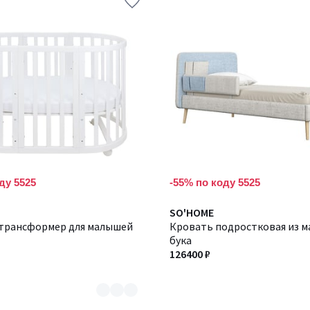
ду 5525
-55% по коду 5525
Количество
SO'HOME
трансформер для малышей
цветов:
Кровать подростковая из м
2
бука
126400 ₽