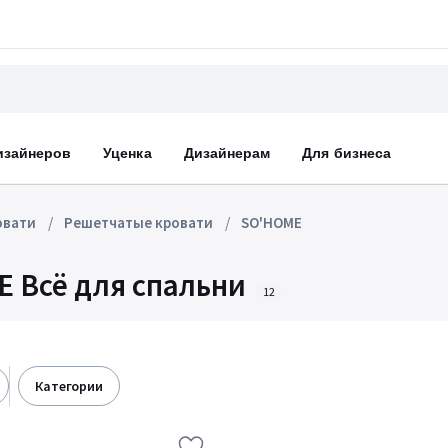
изайнеров
Уценка
Дизайнерам
Для бизнеса
овати
Решетчатые кровати
SO'HOME
 Всё для спальни
12
категории