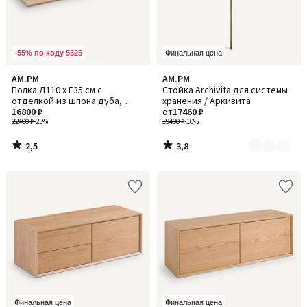
-55% по коду 5525
Финальная цена
2,5
3,8
AM.PM
AM.PM
Количество
/ 5
/ 5
Полка Д110 x Г35 см с
Стойка Archivita для системы
цветов:
отделкой из шпона дуба,
хранения / Аркивита
2
Archivita / Арчивита
16800 ₽
от
17460 ₽
22400 ₽
-25%
19400 ₽
-10%
2,5
3,8
/
/
5
5
Финальная цена
Финальная цена