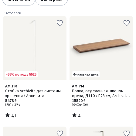
gauche
droite
14 товаров
-55% по коду 5525
Финальная цена
4,1
4
AM.PM
AM.PM
/ 5
/
Стойка Archivita для системы
Полка, отделанная шпоном
5
хранения / Аркивита
ореха, Д110 x Г28 см, Archivita /
5478 ₽
Арчивита
15520 ₽
8300 ₽
-34%
19400 ₽
-20%
4,1
4
/
/
5
5