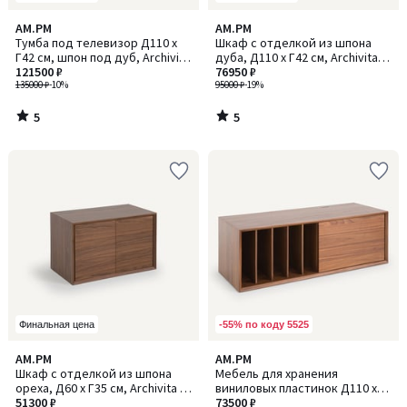
5
5
AM.PM
AM.PM
/
/
Тумба под телевизор Д110 x
Шкаф с отделкой из шпона
5
5
Г42 см, шпон под дуб, Archivita
дуба, Д110 x Г42 см, Archivita /
/ Арчивита XL
121500 ₽
76950 ₽
Арчивита XL
135000 ₽
-10%
95000 ₽
-19%
5
5
/
/
5
5
-55% по коду 5525
Финальная цена
5
4,7
AM.PM
AM.PM
/
/ 5
Шкаф с отделкой из шпона
Мебель для хранения
5
ореха, Д60 x Г35 см, Archivita /
виниловых пластинок Д110 x
Арчивита
51300 ₽
Г42 см, Archivita / Арчивита XL
73500 ₽