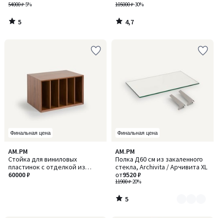
54000 ₽
-5%
105000 ₽
-30%
5
4,7
/
/
5
5
Финальная цена
Финальная цена
5
AM.PM
AM.PM
Количество
/
Стойка для виниловых
Полка Д60 см из закаленного
цветов:
5
пластинок с отделкой из
стекла, Archivita / Арчивита XL
2
шпора ореха, Д60xГ42 см,
60000 ₽
от
9520 ₽
Archivita / Арчивита XL
11900 ₽
-20%
5
/
5