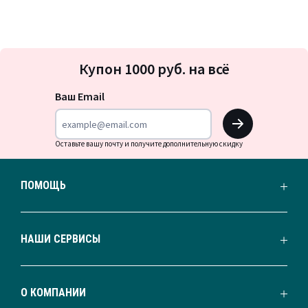
Подписка
Купон 1000 руб. на всё
на
новости
Ваш Email
OK
Оставьте вашу почту и получите дополнительную скидку
ПОМОЩЬ
НАШИ СЕРВИСЫ
О КОМПАНИИ