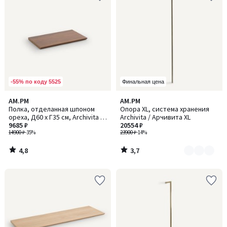
-55% по коду 5525
Финальная цена
4,8
3,7
AM.PM
AM.PM
Количество
/ 5
/ 5
Полка, отделанная шпоном
Опора XL, система хранения
цветов:
ореха, Д60 x Г35 см, Archivita /
Archivita / Арчивита XL
2
Арчивита
9685 ₽
20554 ₽
14900 ₽
-35%
23900 ₽
-14%
4,8
3,7
/
/
5
5