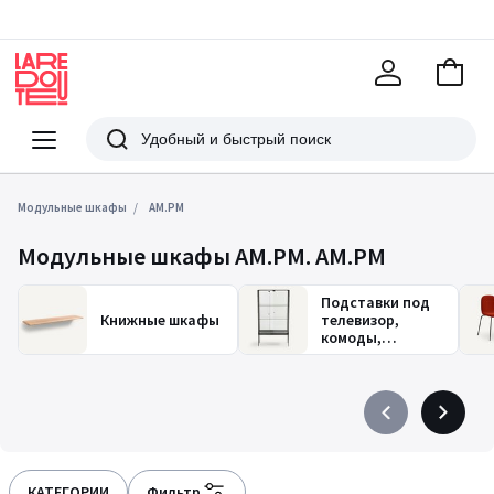
В
корзи
La
Redoute
Меню
Поиск
Модульные шкафы
AM.PM
Модульные шкафы AM.PM. AM.PM
Подставки под
Книжные шкафы
телевизор,
комоды,
гардеробные
Précédent
Suivant
-
-
défiler
défiler
à
à
КАТЕГОРИИ
Фильтр