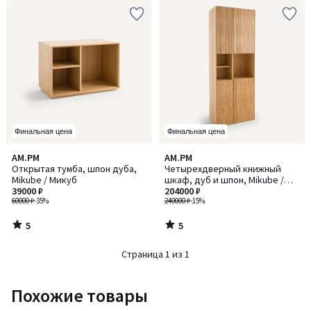
Финальная цена
Финальная цена
5
5
AM.PM
AM.PM
/
/
Открытая тумба, шпон дуба,
Четырехдверный книжный
5
5
Mikube / Микуб
шкаф, дуб и шпон, Mikube /
39000 ₽
Микуб
204000 ₽
60000 ₽
-35%
240000 ₽
-15%
5
5
/
/
5
5
Страница 1 из 1
Похожие товары