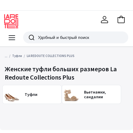
В
корзи
La
Redoute
Меню
Поиск
...
Туфли
LA REDOUTE COLLECTIONS PLUS
Женские туфли больших размеров La
Redoute Collections Plus
Вьетнамки,
Туфли
сандалии