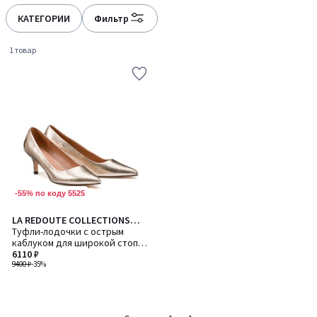
КАТЕГОРИИ
Фильтр
1 товар
-55% по коду 5525
LA REDOUTE COLLECTIONS
PLUS
Туфли-лодочки с острым
каблуком для широкой стопы,
размер 38-45
6110 ₽
9400 ₽
-35%