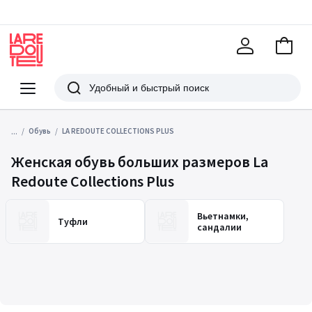
В
корзи
La
Redoute
Меню
Поиск
...
Обувь
LA REDOUTE COLLECTIONS PLUS
Женская обувь больших размеров La
Redoute Collections Plus
Вьетнамки,
Туфли
сандалии