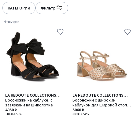
КАТЕГОРИИ
Фильтр
4 товаров
LA REDOUTE COLLECTIONS
LA REDOUTE COLLECTIONS
PLUS
Босоножки на каблуке, с
PLUS
Босоножки с широким
завязками на щиколотке
каблуком для широкой стопы,
4950 ₽
размеры 38-45
5060 ₽
11000 ₽
-55%
11000 ₽
-54%