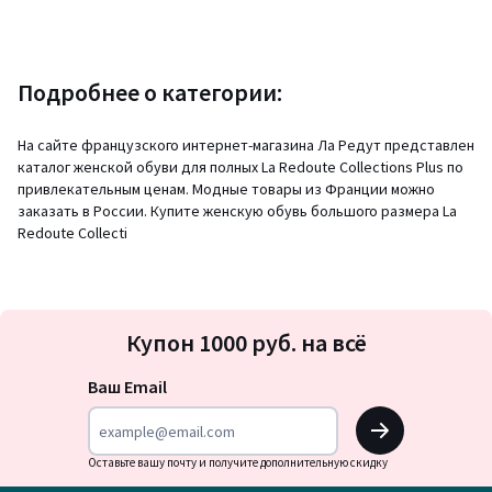
Подробнее о категории:
На сайте французского интернет-магазина Ла Редут представлен
каталог женской обуви для полных La Redoute Collections Plus по
привлекательным ценам. Модные товары из Франции можно
заказать в России. Купите женскую обувь большого размера La
Redoute Collecti
Подписка
Купон 1000 руб. на всё
на
новости
Ваш Email
OK
Оставьте вашу почту и получите дополнительную скидку