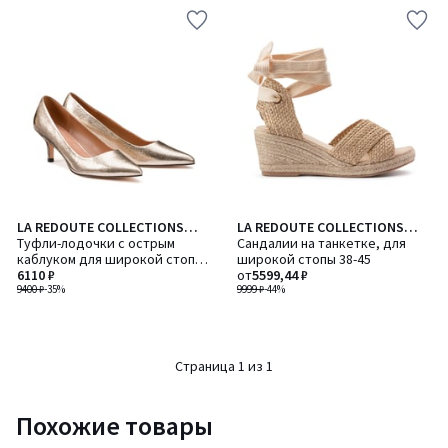
LA REDOUTE COLLECTIONS
LA REDOUTE COLLECTIONS
PLUS
Туфли-лодочки с острым
PLUS
Сандалии на танкетке, для
каблуком для широкой стопы,
широкой стопы 38-45
размер 38-45
6110 ₽
от
5599,44 ₽
9400 ₽
-35%
9999 ₽
-44%
Страница 1 из 1
Похожие товары