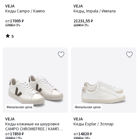
5
VEJA
VEJA
/
Кеды Campo / Кампо
Кеды, Impala / Импала
5
от
17005 ₽
21231,55 ₽
17900 ₽
-5%
22349 ₽
-5%
5
/
5
Финальная цена
Финальная цена
3
4,3
VEJA
VEJA
/
/ 5
Кеды кожаные на шнуровке
Кеды Esplar / Эсплар
5
CAMPO CHROMEFREE / КАМПО
ХРОМФРИ
от
17850 ₽
от
14820 ₽
21000 ₽
-15%
19500 ₽
-24%