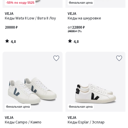
-55% по коду 5525
Финальная цена
4,8
4,8
VEJA
VEJA
/ 5
/ 5
Кеды Wata II Low / Вата II Лоу
Кеды на шнуровке
20000 ₽
от
22800 ₽
24000 ₽
-5%
4,8
4,8
/
/
5
5
Финальная цена
Финальная цена
4,3
4,3
VEJA
VEJA
/ 5
/ 5
Кеды Campo / Кампо
Кеды Esplar / Эсплар