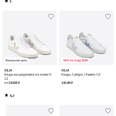
5
/
5
-55% по коду 5525
Финальная цена
4,3
VEJA
VEJA
/ 5
Кеды на шнуровке из кожи V-
Кеды, Campo / Кампо CA
12
от
19200 ₽
19149 ₽
4,3
/
5