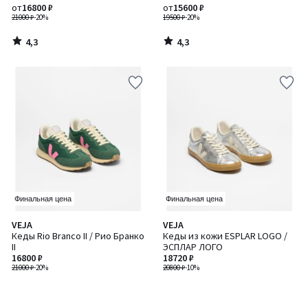
от
16800 ₽
от
15600 ₽
21000 ₽
-20%
19500 ₽
-20%
4,3
4,3
/
/
5
5
Финальная цена
Финальная цена
VEJA
VEJA
Кеды Rio Branco II / Рио Бранко
Кеды из кожи ESPLAR LOGO /
II
ЭСПЛАР ЛОГО
16800 ₽
18720 ₽
21000 ₽
-20%
20800 ₽
-10%