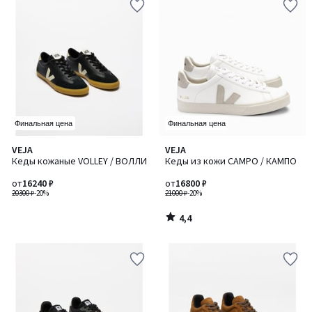
Финальная цена
Финальная цена
4,4
VEJA
VEJA
/ 5
Кеды кожаные VOLLEY / ВОЛЛИ
Кеды из кожи CAMPO / КАМПО
от
16240 ₽
от
16800 ₽
20300 ₽
-20%
21000 ₽
-20%
4,4
/
5