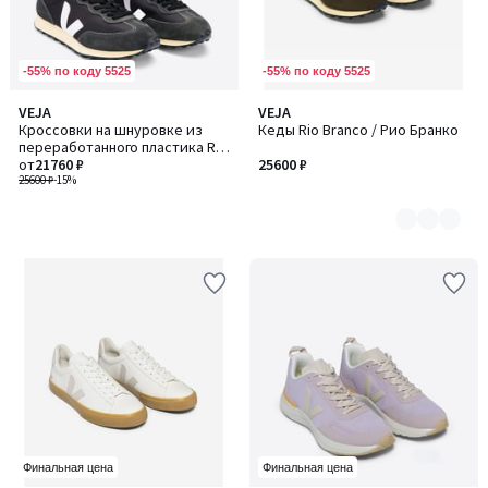
-55% по коду 5525
-55% по коду 5525
VEJA
VEJA
Количество
Кроссовки на шнуровке из
Кеды Rio Branco / Рио Бранко
цветов:
переработанного пластика RIO
2
BRANCO / РИО БРАНКО
от
21760 ₽
25600 ₽
25600 ₽
-15%
Финальная цена
Финальная цена