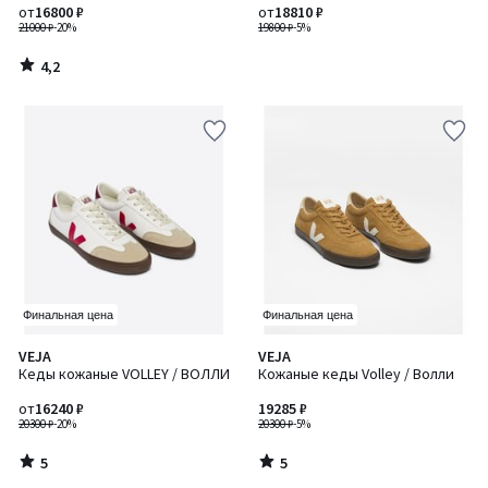
от
16800 ₽
от
18810 ₽
21000 ₽
-20%
19800 ₽
-5%
4,2
/
5
Финальная цена
Финальная цена
5
5
VEJA
VEJA
/
/
Кеды кожаные VOLLEY / ВОЛЛИ
Кожаные кеды Volley / Волли
5
5
от
16240 ₽
19285 ₽
20300 ₽
-20%
20300 ₽
-5%
5
5
/
/
5
5