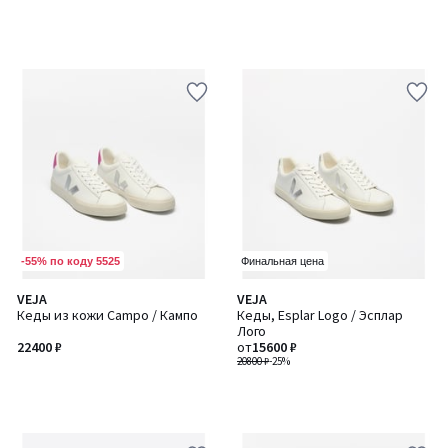
-55% по коду 5525
Финальная цена
VEJA
VEJA
Кеды из кожи Campo / Кампо
Кеды, Esplar Logo / Эсплар
Лого
22400 ₽
от
15600 ₽
20800 ₽
-25%