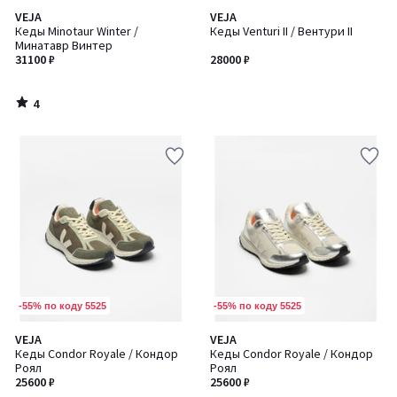
4
VEJA
VEJA
/
Кеды Minotaur Winter /
Кеды Venturi II / Вентури II
5
Минатавр Винтер
31100 ₽
28000 ₽
4
/
5
-55% по коду 5525
-55% по коду 5525
VEJA
VEJA
Кеды Condor Royale / Кондор
Кеды Condor Royale / Кондор
Роял
Роял
25600 ₽
25600 ₽