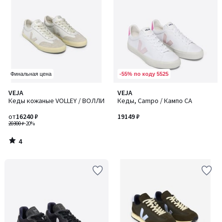
-55% по коду 5525
Финальная цена
4
VEJA
VEJA
/
Кеды кожаные VOLLEY / ВОЛЛИ
Кеды, Campo / Кампо CA
5
от
16240 ₽
19149 ₽
20300 ₽
-20%
4
/
5