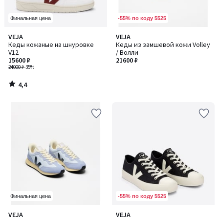
-55% по коду 5525
Финальная цена
4,4
VEJA
VEJA
/ 5
Кеды кожаные на шнуровке
Кеды из замшевой кожи Volley
V12
/ Волли
15600 ₽
21600 ₽
24000 ₽
-35%
4,4
/
5
-55% по коду 5525
Финальная цена
5
VEJA
VEJA