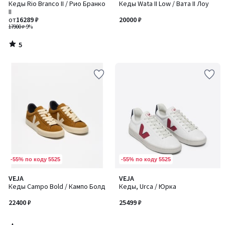
/
Кеды Rio Branco II / Рио Бранко
Кеды Wata II Low / Вата II Лоу
5
II
от
16289 ₽
20000 ₽
17900 ₽
-9%
5
/
5
-55% по коду 5525
-55% по коду 5525
5
VEJA
VEJA
/
Кеды Campo Bold / Кампо Болд
Кеды, Urca / Юрка
5
22400 ₽
25499 ₽