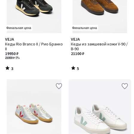
Финальная цена
Финальная цена
3
5
VEJA
VEJA
/
/
Кеды Rio Branco II / Рио Бранко
Кеды из замшевой кожи V-90 /
5
5
II
В-90
19950 ₽
21100 ₽
21000 ₽
-5%
3
5
/
/
5
5