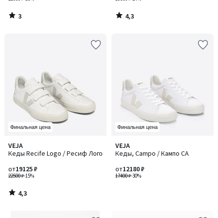
3
4,3
/
/
5
5
Финальная цена
Финальная цена
4,3
VEJA
VEJA
/ 5
Кеды Recife Logo / Ресиф Лого
Кеды, Campo / Кампо CA
от
19125 ₽
от
12180 ₽
22500 ₽
-15%
17400 ₽
-30%
4,3
/
5