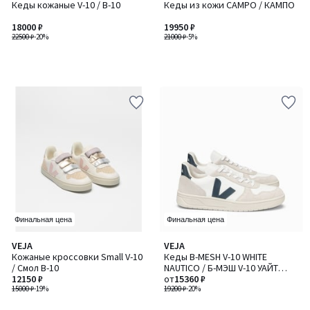
Кеды кожаные V-10 / В-10
Кеды из кожи CAMPO / КАМПО
18000 ₽
19950 ₽
22500 ₽
-20%
21000 ₽
-5%
Финальная цена
Финальная цена
VEJA
VEJA
Кожаные кроссовки Small V-10
Кеды B-MESH V-10 WHITE
/ Смол В-10
NAUTICO / Б-МЭШ V-10 УАЙТ
12150 ₽
НОТИКО
от
15360 ₽
15000 ₽
-19%
19200 ₽
-20%