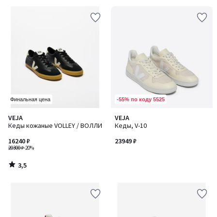
-55% по коду 5525
Финальная цена
3,5
VEJA
VEJA
/ 5
Кеды кожаные VOLLEY / ВОЛЛИ
Кеды, V-10
16240 ₽
23949 ₽
20300 ₽
-20%
3,5
/
5