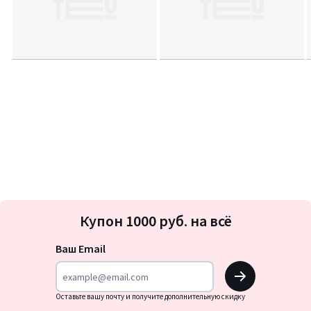
Подписка
Купон 1000 руб. на всё
на
новости
Ваш Email
OK
Оставьте вашу почту и получите дополнительную скидку