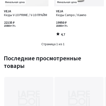
Финальная цена
Финальная цена
4,7
VEJA
VEJA
/ 5
Кеды V-10 PRIME / V-10 ПРАЙМ
Кеды Campo / Кампо
22135 ₽
19950 ₽
23300 ₽
-5%
21000 ₽
-5%
4,7
/
5
Страница 1 из 1
Последние просмотренные
товары