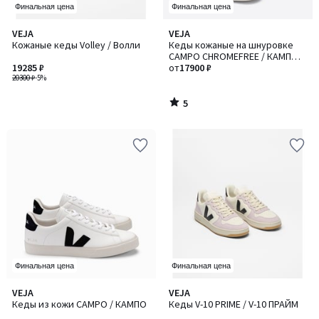
Финальная цена
Финальная цена
5
VEJA
VEJA
/
Кожаные кеды Volley / Волли
Кеды кожаные на шнуровке
5
CAMPO CHROMEFREE / КАМПО
19285 ₽
ХРОМФРИ
от
17900 ₽
20300 ₽
-5%
5
/
5
Финальная цена
Финальная цена
4,2
VEJA
VEJA
/ 5
Кеды из кожи CAMPO / КАМПО
Кеды V-10 PRIME / V-10 ПРАЙМ