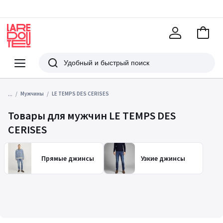
В
корзи
La
Redoute
Меню
Поиск
...
Мужчины
LE TEMPS DES CERISES
Товары для мужчин LE TEMPS DES
CERISES
Прямые джинсы
Узкие джинсы