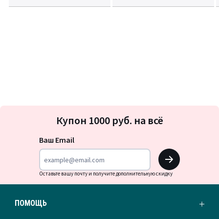
Подписка
Купон 1000 руб. на всё
на
новости
Ваш Email
OK
Оставьте вашу почту и получите дополнительную скидку
ПОМОЩЬ