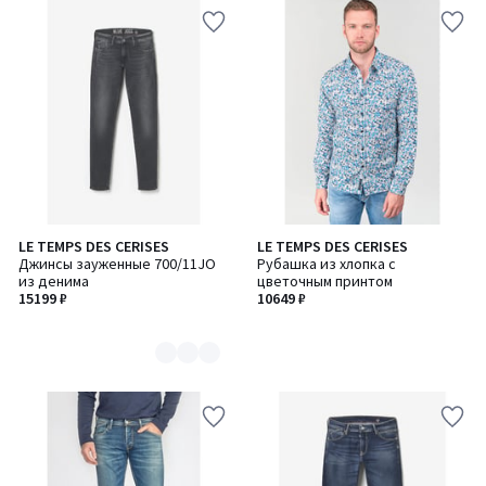
LE TEMPS DES CERISES
LE TEMPS DES CERISES
Количество
Джинсы зауженные 700/11JO
Рубашка из хлопка с
цветов:
из денима
цветочным принтом
2
15199 ₽
10649 ₽