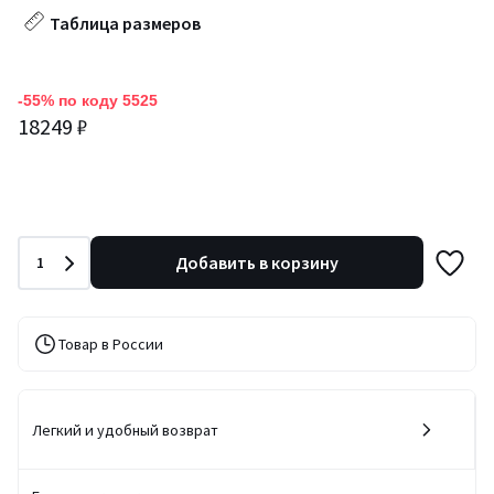
Таблица размеров
-55% по коду 5525
18249 ₽
Количество
Добавить в корзину
1
Товар в России
Легкий и удобный возврат