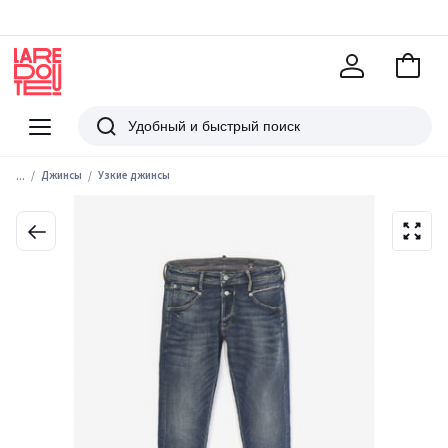
В
корзи
La
Redoute
Меню
Поиск
...
Джинсы
Узкие джинсы