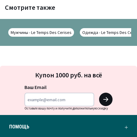
Смотрите также
Мужчины - Le Temps Des Cerises
Одежда - Le Temps Des Ceri
Подписка
Купон 1000 руб. на всё
на
новости
Ваш Email
OK
Оставьте вашу почту и получите дополнительную скидку
ПОМОЩЬ