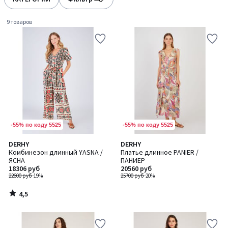
gauche
droite
9 товаров
-55% по коду 5525
-55% по коду 5525
4,5
DERHY
DERHY
/ 5
Комбинезон длинный YASNA /
Платье длинное PANIER /
ЯСНА
ПАНИЕР
18306 руб
20560 руб
22600 руб
-19%
25700 руб
-20%
4,5
/
5