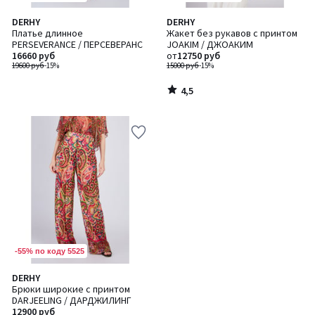
4,5
DERHY
DERHY
/ 5
Платье длинное
Жакет без рукавов с принтом
PERSEVERANCE / ПЕРСЕВЕРАНС
JOAKIM / ДЖОАКИМ
16660 руб
от
12750 руб
19600 руб
-15%
15000 руб
-15%
4,5
/
5
-55% по коду 5525
DERHY
Брюки широкие с принтом
DARJEELING / ДАРДЖИЛИНГ
12900 руб