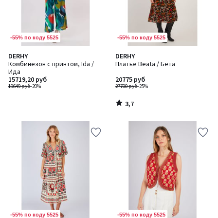
-55% по коду 5525
-55% по коду 5525
3,7
DERHY
DERHY
/ 5
Комбинезон с принтом, Ida /
Платье Beata / Бета
Ида
15719,20 руб
20775 руб
19649 руб
-20%
27700 руб
-25%
3,7
/
5
-55% по коду 5525
-55% по коду 5525