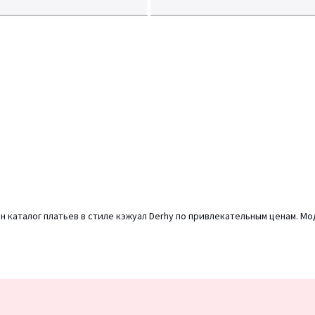
н каталог платьев в стиле кэжуал Derhy по привлекательным ценам. М
Подписка
на