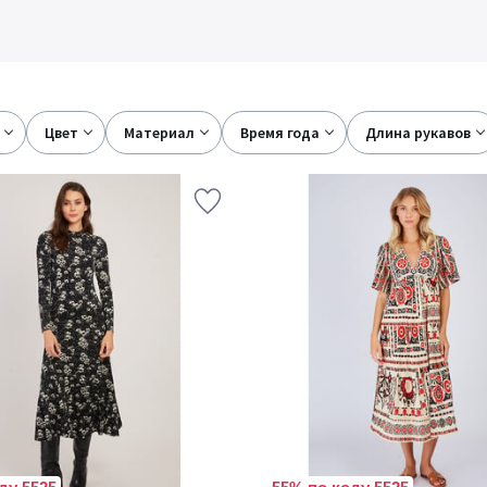
цвет
материал
время года
длина рукавов