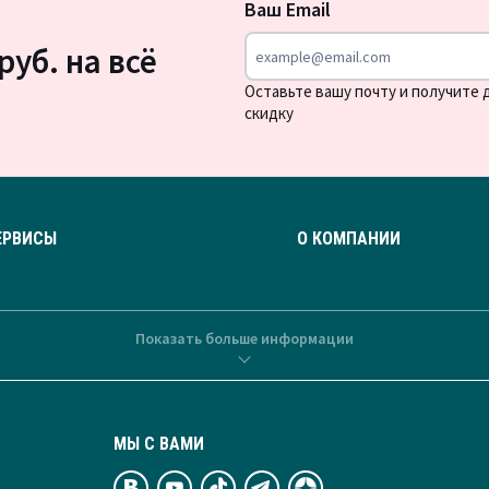
Ваш Email
новости
руб. на всё
Оставьте вашу почту и получите
скидку
ЕРВИСЫ
О КОМПАНИИ
Показать больше информации
МЫ С ВАМИ