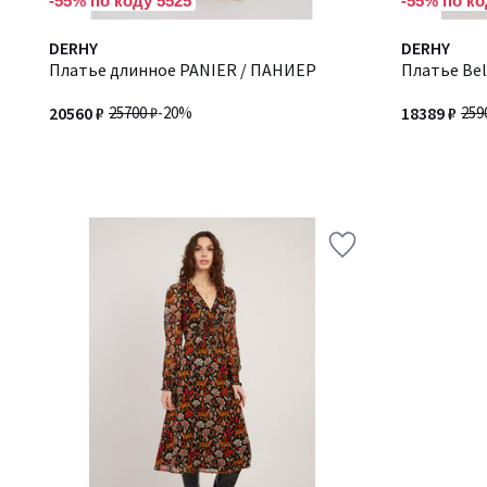
-55% по коду 5525
-55% по ко
DERHY
DERHY
Платье длинное PANIER / ПАНИЕР
Платье Bel
20560 ₽
25700 ₽
-20%
18389 ₽
259