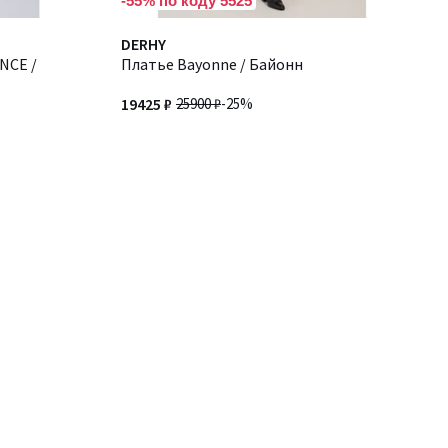
-55% по коду 5525
DERHY
NCE /
Платье Bayonne / Байонн
19425 ₽
25900 ₽
-25%