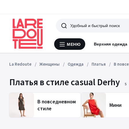
Поиск
Верхняя одежда
МЕНЮ
Меню
La
Redoute
La Redoute
Женщины
Одежда
Платья
В повс
Платья в стиле casual Derhy
5
В повседневном
Мини
стиле