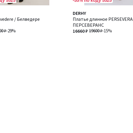
ду 5525
-55% по коду 5525
DERHY
vedere / Белведере
Платье длинное PERSEVERA
ПЕРСЕВЕРАНС
00 ₽
-29%
16660 ₽
19600 ₽
-15%