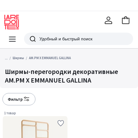
В
корзи
La
Redoute
Меню
Поиск
...
Ширмы
AM.PM X EMMANUEL GALLINA
Ширмы-перегородки декоративные
AM.PM X EMMANUEL GALLINA
Фильтр
1 товар