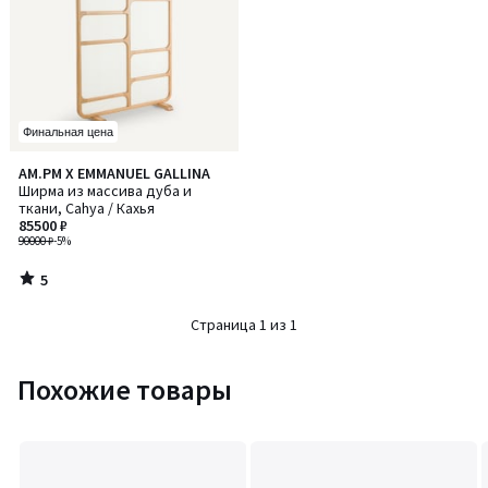
Финальная цена
5
AM.PM X EMMANUEL GALLINA
/
Ширма из массива дуба и
5
ткани, Cahya / Кахья
85500 ₽
90000 ₽
-5%
5
/
5
Страница 1 из 1
Похожие товары