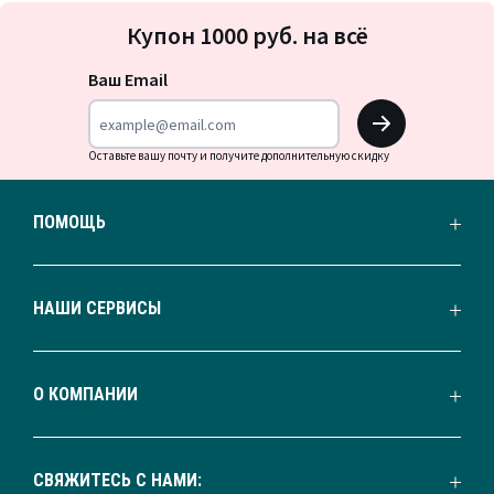
Подписка
Купон 1000 руб. на всё
на
новости
Ваш Email
OK
Оставьте вашу почту и получите дополнительную скидку
ПОМОЩЬ
НАШИ СЕРВИСЫ
О КОМПАНИИ
СВЯЖИТЕСЬ С НАМИ: