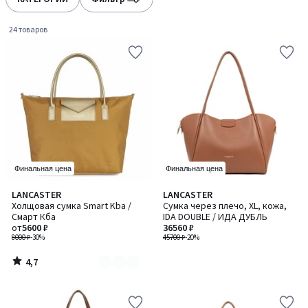
gauche
droite
24 товаров
Финальная цена
Финальная цена
4,7
LANCASTER
LANCASTER
Количество
/ 5
Холщовая сумка Smart Kba /
Сумка через плечо, XL, кожа,
цветов:
Смарт Кба
IDA DOUBLE / ИДА ДУБЛЬ
2
от
5600 ₽
36560 ₽
8000 ₽
-30%
45700 ₽
-20%
4,7
/
5