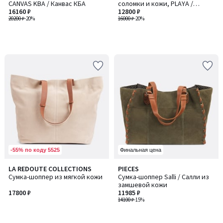
CANVAS KBA / Канвас КБА
соломки и кожи, PLAYA /
16160 ₽
ПЛАЙА
12800 ₽
20200 ₽
-20%
16000 ₽
-20%
-55% по коду 5525
Финальная цена
LA REDOUTE COLLECTIONS
PIECES
Сумка-шоппер из мягкой кожи
Сумка-шоппер Salli / Салли из
замшевой кожи
17800 ₽
11985 ₽
14100 ₽
-15%