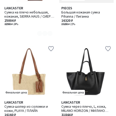
LANCASTER
PIECES
Количество
Сумка на плечо небольшая,
Большая кожаная сумка
цветов:
кожаная, SIERRA HAUS / СИЕРРА
Pihanna / Пиганна
2
ХАУС
25004 ₽
16320 ₽
32900 ₽
-24%
19200 ₽
-15%
Финальная цена
Финальная цена
LANCASTER
LANCASTER
Сумка-шопер из соломки и
Сумка через плечо, L, кожа,
кожи, PLAYA / ПЛАЙА
MILANO HORIZON / МИЛАНО
16160 ₽
ХОРАЙЗОН
31844 ₽