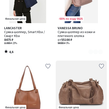
-55% по коду 5525
Финальная цена
4,6
LANCASTER
VANESSA BRUNO
Количество
/ 5
Сумка-шоппер, Smart Kba /
Сумка-шоппер из кожи и
цветов:
Смарт Kba
плетеного хлопка
2
8475 ₽
от
55100 ₽
11300 ₽
-25%
58000 ₽
-5%
4,6
/
5
Финальная цена
Финальная цена