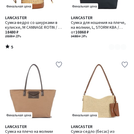
Финальная цена
Финальная цена
5
LANCASTER
LANCASTER
Количество
/
Сумка-ведро со шнурками в
Сумка для ношения на плече,
цветов:
5
кулиске, M CANNAGE ROTIN / М
на молнии, L, STORM KBA /
2
КАННАН РОТИН
18480 ₽
СТОРМ КБА
от
10868 ₽
23100 ₽
-20%
14300 ₽
-24%
5
/
5
Финальная цена
Финальная цена
LANCASTER
LANCASTER
Сумка на плечо на молнии
Сумка-седло (бесас) из