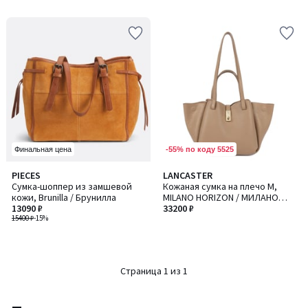
-55% по коду 5525
Финальная цена
PIECES
LANCASTER
Сумка-шоппер из замшевой
Кожаная сумка на плечо M,
кожи, Brunilla / Брунилла
MILANO HORIZON / МИЛАНО
13090 ₽
ХОРАЙЗОН
33200 ₽
15400 ₽
-15%
Страница 1 из 1