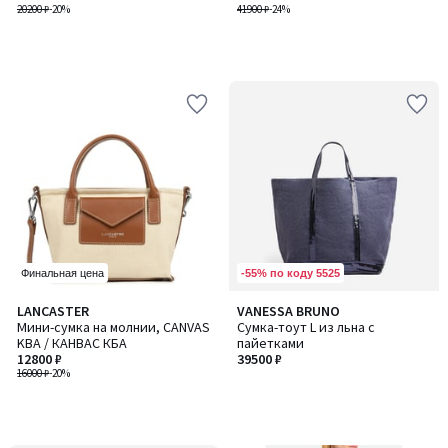
20200 ₽
-20%
41900 ₽
-24%
-55% по коду 5525
Финальная цена
LANCASTER
VANESSA BRUNO
Мини-сумка на молнии, CANVAS
Сумка-тоут L из льна с
KBA / КАНВАС КБА
пайетками
12800 ₽
39500 ₽
16000 ₽
-20%