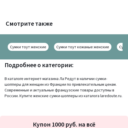
Смотрите также
Сумки тоут женские
Сумки тоут кожаные женские
Сумк
Подробнее о категории:
В каталоге интернет-магазина Ла Редут в наличии сумки-
шопперы для женщин из Франции по привлекательным ценам.
Современные и актуальные французские товары доступны в
России. Купите женские сумки-шопперы из каталога laredoute.ru.
Подписка
Купон 1000 руб. на всё
на