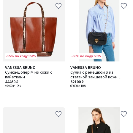
-55% по коду 5525
-55% по коду 5525
VANESSA BRUNO
VANESSA BRUNO
Сумка-шопер M из кожи с
Сумка с ремешком S из
пайетками
стеганой замшевой кожи
44460 ₽
MOON / МУН
62100 ₽
49400 ₽
-10%
69000 ₽
-10%