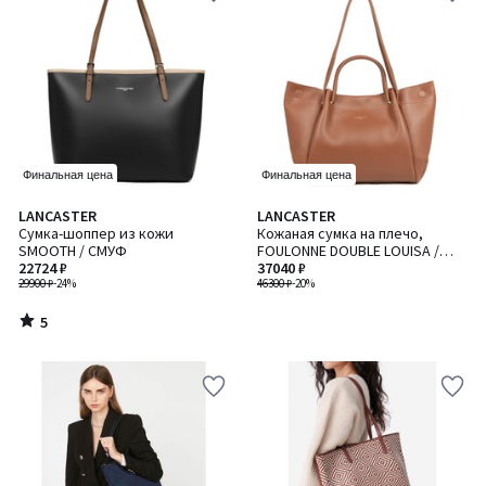
Финальная цена
Финальная цена
5
LANCASTER
LANCASTER
/
Сумка-шоппер из кожи
Кожаная сумка на плечо,
5
SMOOTH / СМУФ
FOULONNE DOUBLE LOUISA /
22724 ₽
ФУЛОНН ДАБЛ ЛУИЗА
37040 ₽
29900 ₽
-24%
46300 ₽
-20%
5
/
5