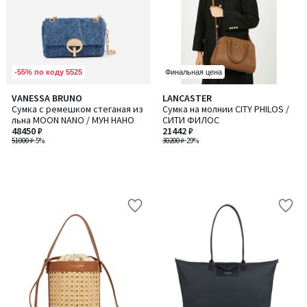
-55% по коду 5525
Финальная цена
VANESSA BRUNO
LANCASTER
Сумка с ремешком стеганая из
Сумка на молнии CITY PHILOS /
льна MOON NANO / МУН НАНО
СИТИ ФИЛОС
48450 ₽
21442 ₽
51000 ₽
-5%
30200 ₽
-29%