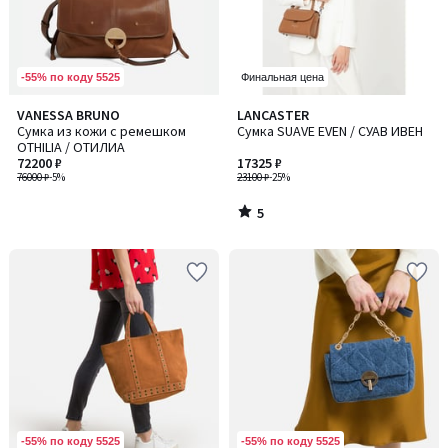
-55% по коду 5525
Финальная цена
5
VANESSA BRUNO
LANCASTER
/
Сумка из кожи с ремешком
Сумка SUAVE EVEN / СУАВ ИВЕН
5
OTHILIA / ОТИЛИА
72200 ₽
17325 ₽
76000 ₽
-5%
23100 ₽
-25%
5
/
5
-55% по коду 5525
-55% по коду 5525