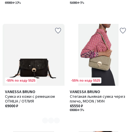
69000 ₽
-10%
51000 ₽
-5%
-55% по коду 5525
-55% по коду 5525
VANESSA BRUNO
VANESSA BRUNO
Количество
Сумка из кожи с ремешком
Стеганая льняная сумка через
цветов:
OTHILIA / ОТЛИЯ
плечо, MOON / МУН
2
69000 ₽
65550 ₽
69000 ₽
-5%