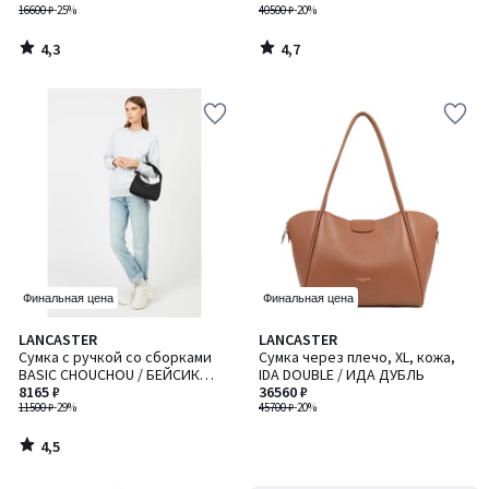
16600 ₽
-25%
40500 ₽
-20%
4,3
4,7
/
/
5
5
Финальная цена
Финальная цена
4,5
LANCASTER
LANCASTER
/ 5
Сумка с ручкой со сборками
Сумка через плечо, XL, кожа,
BASIC CHOUCHOU / БЕЙСИК
IDA DOUBLE / ИДА ДУБЛЬ
ШУШУ
8165 ₽
36560 ₽
11500 ₽
-29%
45700 ₽
-20%
4,5
/
5