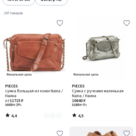
gauche
droite
107 товаров
Финальная цена
Финальная цена
4,4
4,5
PIECES
PIECES
Количество
/ 5
/ 5
сумка большая из кожи Naina /
Сумка с ручками маленькая
цветов:
Наина
Naina / Наина
3
от
11715 ₽
10640 ₽
16500 ₽
-29%
11200 ₽
-5%
4,4
4,5
/
/
5
5