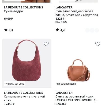
4,8
4,4
LA REDOUTE COLLECTIONS
LANCASTER
Количество
/ 5
/ 5
Сумка-ведро
Сумка-мессенджер через
цветов:
плечо, Smart Kba / Смарт Kba
2
6400 ₽
6225 ₽
8300 ₽
-25%
4,8
4,4
/
/
5
5
Финальная цена
Финальная цена
4,3
4,7
LA REDOUTE COLLECTIONS
LANCASTER
/ 5
/ 5
Сумка на плечо из плетеной
Сумка из зернистой кожи
кожи
LOUISA FOULONNE DOUBLE /
12450 ₽
ЛУИЗА ФУЛОНН ДАБЛ
32400 ₽