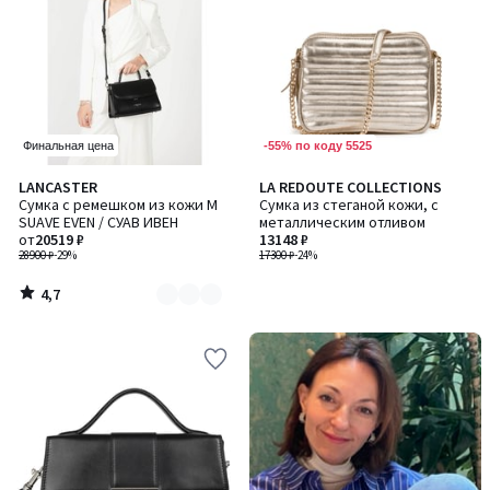
-55% по коду 5525
Финальная цена
4,7
LANCASTER
LA REDOUTE COLLECTIONS
Количество
/ 5
Сумка с ремешком из кожи M
Сумка из стеганой кожи, с
цветов:
SUAVE EVEN / СУАВ ИВЕН
металлическим отливом
2
от
20519 ₽
13148 ₽
28900 ₽
-29%
17300 ₽
-24%
4,7
/
5
-