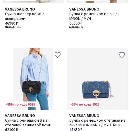
VANESSA BRUNO
VANESSA BRUNO
Сумка-шоппер кожи с
Сумка с ремешком из льна
люверсами
MOON / МУН
46980 ₽
65550 ₽
58000 ₽
-19%
69000 ₽
-5%
-55% по коду 5525
-55% по коду 5525
VANESSA BRUNO
VANESSA BRUNO
Сумка с ремешком S из
Сумка с ремешком стеганая из
стеганой замшевой кожи
льна MOON NANO / МУН НАНО
MOON / МУН
62100 ₽
48450 ₽