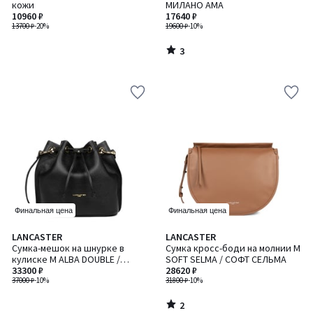
5
кожи
МИЛАНО АМА
10960 ₽
17640 ₽
13700 ₽
-20%
19600 ₽
-10%
3
/
5
Финальная цена
Финальная цена
2
LANCASTER
LANCASTER
/
Сумка-мешок на шнурке в
Сумка кросс-боди на молнии M
5
кулиске M ALBA DOUBLE /
SOFT SELMA / СОФТ СЕЛЬМА
АЛЬБА ДАБЛ
33300 ₽
28620 ₽
37000 ₽
-10%
31800 ₽
-10%
2
/