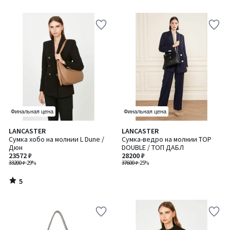
5
Финальная цена
Финальная цена
5
LANCASTER
LANCASTER
/
Сумка хобо на молнии L Dune /
Сумка-ведро на молнии TOP
5
Дюн
DOUBLE / ТОП ДАБЛ
23572 ₽
28200 ₽
33200 ₽
-29%
37600 ₽
-25%
5
/
5