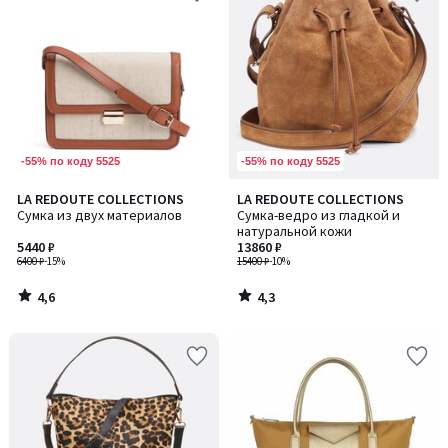
-55% по коду 5525
-55% по коду 5525
4,6
4,3
LA REDOUTE COLLECTIONS
LA REDOUTE COLLECTIONS
/ 5
/ 5
Сумка из двух материалов
Сумка-ведро из гладкой и
натуральной кожи
5440 ₽
13860 ₽
6400 ₽
-15%
15400 ₽
-10%
4,6
4,3
/
/
5
5