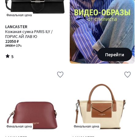
Финальная цена
5
LANCASTER
/
Кожаная сумка PARIS ILY /
5
ПЭРИС АЙ ЛАВ Ю
22050 ₽
24500 ₽
-10%
Перейти
5
/
5
Финальная цена
Финальная цена