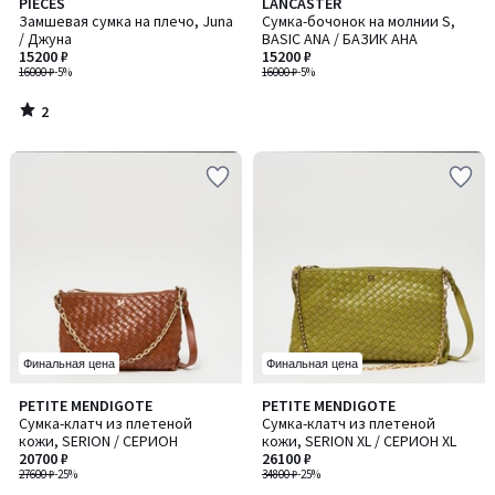
2
PIECES
LANCASTER
/
Замшевая сумка на плечо, Juna
Сумка-бочонок на молнии S,
5
/ Джуна
BASIC ANA / БАЗИК АНА
15200 ₽
15200 ₽
16000 ₽
-5%
16000 ₽
-5%
2
/
5
Финальная цена
Финальная цена
PETITE MENDIGOTE
PETITE MENDIGOTE
Сумка-клатч из плетеной
Сумка-клатч из плетеной
кожи, SERION / СЕРИОН
кожи, SERION XL / СЕРИОН XL
20700 ₽
26100 ₽
27600 ₽
-25%
34800 ₽
-25%