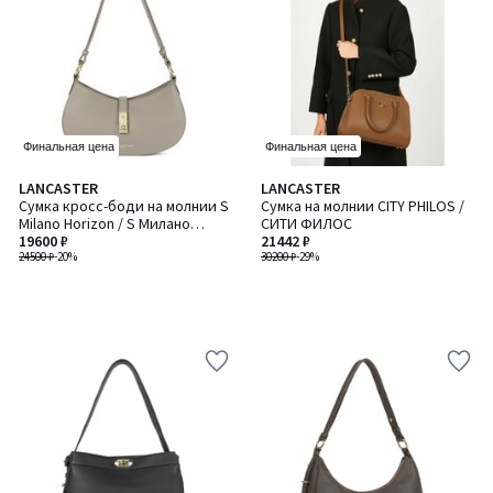
Финальная цена
Финальная цена
LANCASTER
LANCASTER
Сумка кросс-боди на молнии S
Сумка на молнии CITY PHILOS /
Milano Horizon / S Милано
СИТИ ФИЛОС
Хорайзон
19600 ₽
21442 ₽
24500 ₽
-20%
30200 ₽
-29%