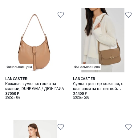
Финальная цена
Финальная цена
LANCASTER
LANCASTER
Кожаная сумка-котомка на
Сумка-троттер кожаная, с
молнии, DUNE GAIA / ДЮН ГАИА
клапаном на магнитной
37050 ₽
застежке, PARIS PHILOS /
24400 ₽
39000 ₽
-5%
ПЭРИС ФИЛОС
30500 ₽
-20%