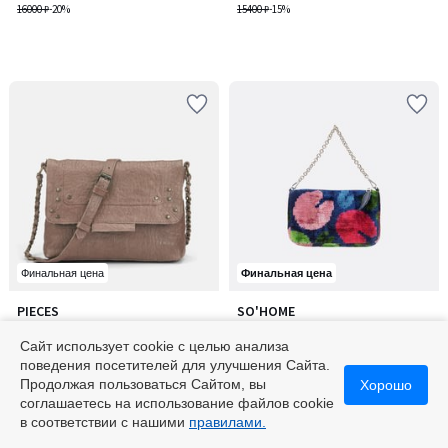
16000 ₽
-20%
15400 ₽
-15%
Финальная цена
Финальная цена
PIECES
SO'HOME
Сумка из зернистой кожи
Сумка из шелка и хлопка
(«баббл-кожа») Felizia /
Сайт использует cookie с целью анализа
Фелициа
7650 ₽
15600 ₽
поведения посетителей для улучшения Сайта.
9000 ₽
-15%
19500 ₽
-20%
Продолжая пользоваться Сайтом, вы
Хорошо
соглашаетесь на использование файлов cookie
в соответствии с нашими
правилами.