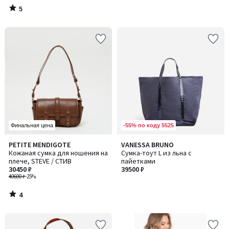
5
/
5
-55% по коду 5525
Финальная цена
4
PETITE MENDIGOTE
VANESSA BRUNO
/
Кожаная сумка для ношения на
Сумка-тоут L из льна с
5
плече, STEVE / СТИВ
пайетками
30450 ₽
39500 ₽
40600 ₽
-25%
4
/
5