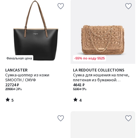
-55% по коду 5525
Финальная цена
5
4
LANCASTER
LA REDOUTE COLLECTIONS
/
/
Сумка-шоппер из кожи
Сумка для ношения на плече,
5
5
SMOOTH / СМУФ
плетеная из бумажной
22724 ₽
соломки
4641 ₽
29900 ₽
-24%
5100 ₽
-9%
5
4
/
/
5
5