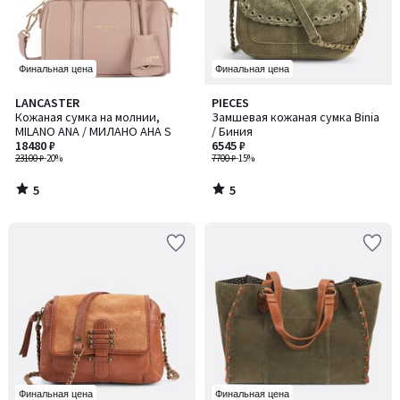
Финальная цена
Финальная цена
5
5
LANCASTER
PIECES
/
/
Кожаная сумка на молнии,
Замшевая кожаная сумка Binia
5
5
MILANO ANA / МИЛАНО АНА S
/ Биния
18480 ₽
6545 ₽
23100 ₽
-20%
7700 ₽
-15%
5
5
/
/
5
5
Финальная цена
Финальная цена