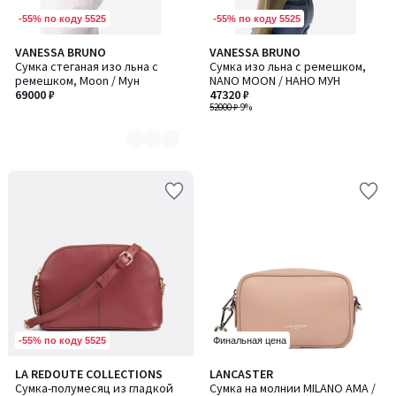
-55% по коду 5525
-55% по коду 5525
VANESSA BRUNO
VANESSA BRUNO
Количество
Сумка стеганая изо льна с
Сумка изо льна с ремешком,
цветов:
ремешком, Moon / Мун
NANO MOON / НАНО МУН
2
69000 ₽
47320 ₽
52000 ₽
-9%
-55% по коду 5525
Финальная цена
3
LA REDOUTE COLLECTIONS
LANCASTER
/
Сумка-полумесяц из гладкой
Сумка на молнии MILANO AMA /