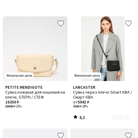
Финальная цена
Финальная цена
4,2
PETITE MENDIGOTE
LANCASTER
Количество
/ 5
Сумка кожаная для ношения на
Сумка через плечо Smart KBA /
цветов:
плече, STEPH / СТЕФ
Смарт КВА
2
16350 ₽
от
5041 ₽
21800 ₽
-25%
7100 ₽
-29%
4,2
/
5