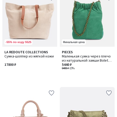
-55% по коду 5525
Финальная цена
LA REDOUTE COLLECTIONS
PIECES
Сумка-шоппер из мягкой кожи
Маленькая сумка через плечо
из натуральной замши Bolette
17800 ₽
/ Болетт
5440 ₽
6400 ₽
-15%