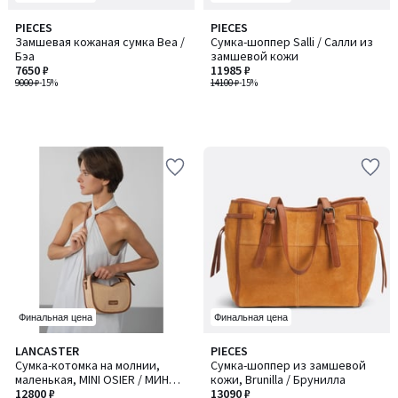
PIECES
PIECES
Замшевая кожаная сумка Bea /
Сумка-шоппер Salli / Салли из
Бэа
замшевой кожи
7650 ₽
11985 ₽
9000 ₽
-15%
14100 ₽
-15%
Финальная цена
Финальная цена
LANCASTER
PIECES
Сумка-котомка на молнии,
Сумка-шоппер из замшевой
маленькая, MINI OSIER / МИНИ
кожи, Brunilla / Брунилла
ОСИЕР
12800 ₽
13090 ₽