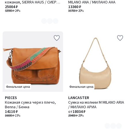
кожаная, SIERRA HAUS / СИЕРРА
MILANO ANA / МИЛАНО АНА
2
ХАУС
25004 ₽
13360 ₽
32900 ₽
-24%
16700 ₽
-20%
Финальная цена
Финальная цена
PIECES
LANCASTER
Количество
Кожаная сумка через плечо,
Сумка на молнии M MILANO ARIA
цветов:
Benna / Бенна
/ МИЛАНО АРИА
2
14110 ₽
от
18034 ₽
16600 ₽
-15%
25400 ₽
-29%