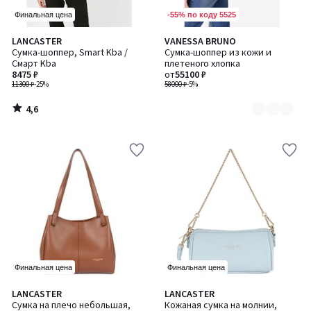
-55% по коду 5525
Финальная цена
4,6
LANCASTER
VANESSA BRUNO
Количество
/ 5
Сумка-шоппер, Smart Kba /
Сумка-шоппер из кожи и
цветов:
Смарт Kba
плетеного хлопка
2
8475 ₽
от
55100 ₽
11300 ₽
-25%
58000 ₽
-5%
4,6
/
5
Финальная цена
Финальная цена
LANCASTER
LANCASTER
Количество
Сумка на плечо небольшая,
Кожаная сумка на молнии,
цветов: