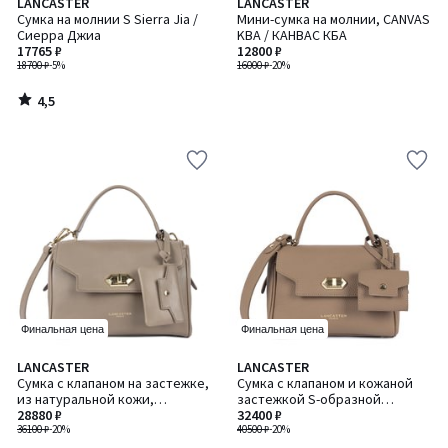
4,5
LANCASTER
LANCASTER
/ 5
Сумка на молнии S Sierra Jia /
Мини-сумка на молнии, CANVAS
Сиерра Джиа
KBA / КАНВАС КБА
17765 ₽
12800 ₽
18700 ₽
-5%
16000 ₽
-20%
4,5
/
5
Финальная цена
Финальная цена
5
LANCASTER
LANCASTER
/
Сумка с клапаном на застежке,
Сумка с клапаном и кожаной
5
из натуральной кожи,
застежкой S-образной
MADEMOISELLE GRACE /
28880 ₽
формы, TORO GRACE / ТОРО
32400 ₽
МАДЕМУАЗЕЛЬ ГРЕЙС
36100 ₽
-20%
ГРЕЙС
40500 ₽
-20%