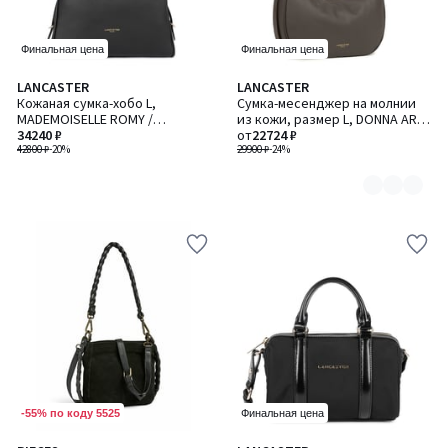
Финальная цена
Финальная цена
LANCASTER
LANCASTER
Количество
Кожаная сумка-хобо L,
Сумка-месенджер на молнии
цветов:
MADEMOISELLE ROMY /
из кожи, размер L, DONNA ARIA
2
МАДМУАЗЕЛЬ РОУМИ
34240 ₽
/ ДОННА АРИА
от
22724 ₽
42800 ₽
-20%
29900 ₽
-24%
-55% по коду 5525
Финальная цена