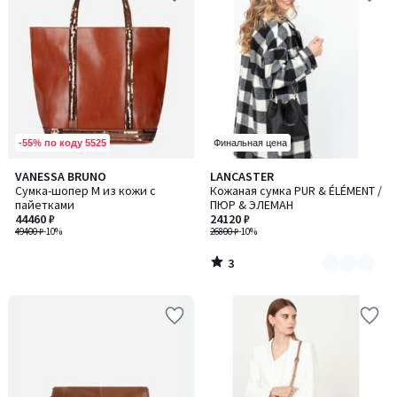
-55% по коду 5525
Финальная цена
3
VANESSA BRUNO
LANCASTER
Количество
/
Сумка-шопер M из кожи с
Кожаная сумка PUR & ÉLÉMENT /
цветов:
5
пайетками
ПЮР & ЭЛЕМАН
2
44460 ₽
24120 ₽
49400 ₽
-10%
26800 ₽
-10%
3
/
5