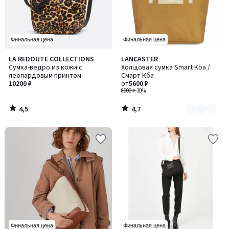
Финальная цена
Финальная цена
4,5
4,7
LA REDOUTE COLLECTIONS
LANCASTER
Количество
/ 5
/ 5
Сумка-ведро из кожи с
Холщовая сумка Smart Kba /
цветов:
леопардовым принтом
Смарт Кба
2
10200 ₽
от
5600 ₽
8000 ₽
-30%
4,5
4,7
/
/
5
5
Финальная цена
Финальная цена