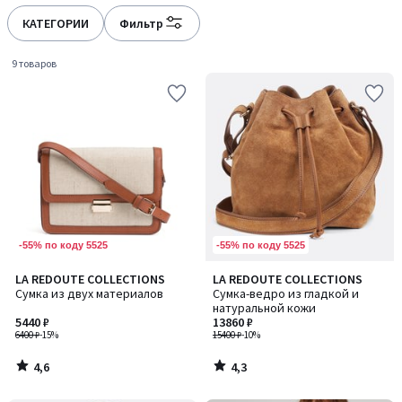
défiler
défiler
à
à
КАТЕГОРИИ
Фильтр
gauche
droite
9 товаров
-55% по коду 5525
-55% по коду 5525
4,6
4,3
LA REDOUTE COLLECTIONS
LA REDOUTE COLLECTIONS
/ 5
/ 5
Сумка из двух материалов
Сумка-ведро из гладкой и
натуральной кожи
5440 ₽
13860 ₽
6400 ₽
-15%
15400 ₽
-10%
4,6
4,3
/
/
5
5