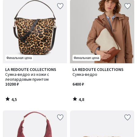
Финальная цена
Финальная цена
4,5
4,8
LA REDOUTE COLLECTIONS
LA REDOUTE COLLECTIONS
/ 5
/ 5
Сумка-ведро из кожи с
Сумка-ведро
леопардовым принтом
10200 ₽
6400 ₽
4,5
4,8
/
/
5
5