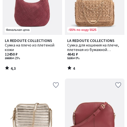
-55% по коду 5525
Финальная цена
4,3
4
LA REDOUTE COLLECTIONS
LA REDOUTE COLLECTIONS
/ 5
/
Сумка на плечо из плетеной
Сумка для ношения на плече,
5
кожи
плетеная из бумажной
12450 ₽
соломки
4641 ₽
16600 ₽
-25%
5100 ₽
-9%
4,3
4
/
/
5
5