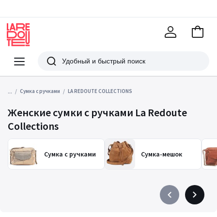
В
корзи
La
Redoute
Меню
Поиск
...
Сумка с ручками
LA REDOUTE COLLECTIONS
Женские сумки с ручками La Redoute
Collections
Сумка с ручками
Сумка-мешок
Précédent
Suivant
-
-