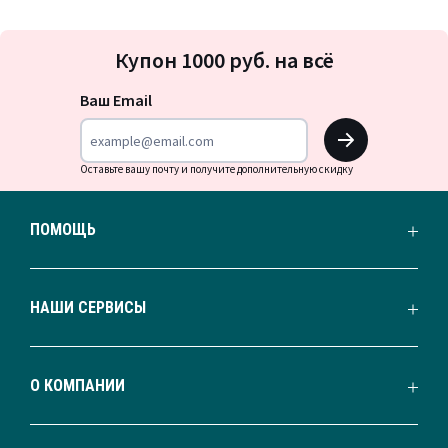
Подписка
Купон 1000 руб. на всё
на
новости
Ваш Email
OK
Оставьте вашу почту и получите дополнительную скидку
ПОМОЩЬ
НАШИ СЕРВИСЫ
О КОМПАНИИ