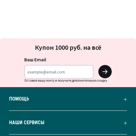
Подписка
Купон 1000 руб. на всё
на
новости
Ваш Email
OK
Оставьте вашу почту и получите дополнительную скидку
ПОМОЩЬ
НАШИ СЕРВИСЫ