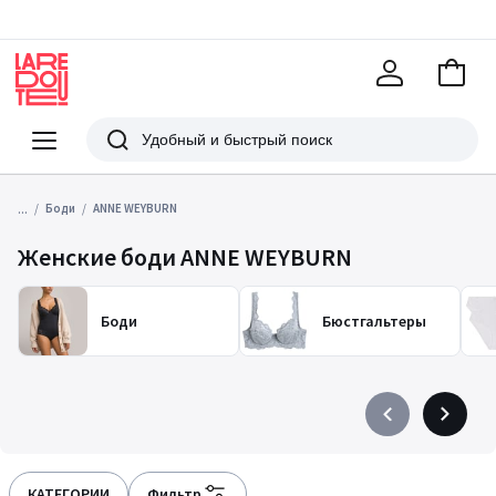
В
корзи
La
Redoute
Меню
Поиск
...
Боди
ANNE WEYBURN
Женские боди ANNE WEYBURN
Боди
Бюстгальтеры
Précédent
Suivant
-
-
défiler
défiler
à
à
КАТЕГОРИИ
Фильтр