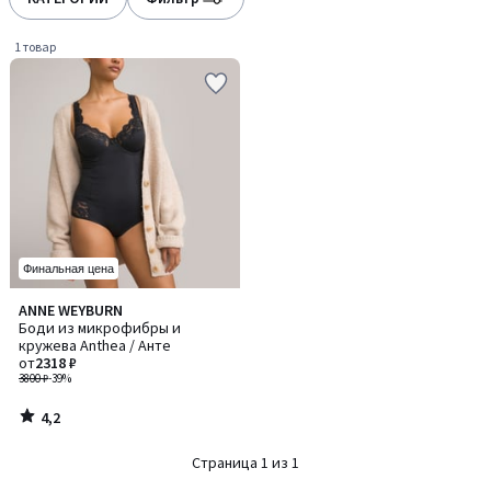
gauche
droite
1 товар
Финальная цена
4,2
ANNE WEYBURN
/ 5
Боди из микрофибры и
кружева Anthea / Анте
от
2318 ₽
3800 ₽
-39%
4,2
/
5
Страница 1 из 1