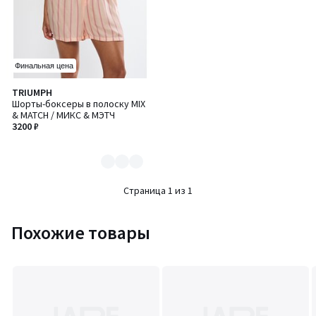
Финальная цена
TRIUMPH
Количество
Шорты-боксеры в полоску MIX
цветов:
& MATCH / МИКС & МЭТЧ
2
3200 ₽
Страница 1 из 1
Похожие товары