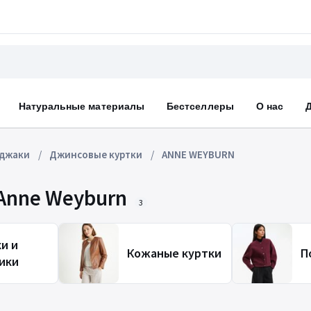
Натуральные материалы
Бестселлеры
О нас
иджаки
Джинсовые куртки
ANNE WEYBURN
Anne Weyburn
3
и и
Кожаные куртки
П
ики