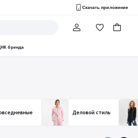
Скачать приложение
Перейти
В
Мой
в
корзину
счет
список
ДНК бренда
избранного
овседневные
Деловой стиль