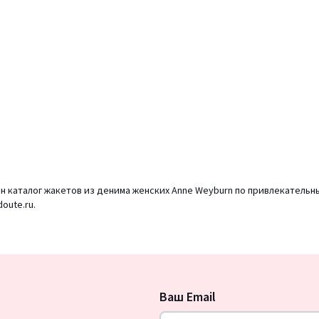
н каталог жакетов из денима женских Anne Weyburn по привлекательн
oute.ru.
Подписка
на
Ваш Email
новости