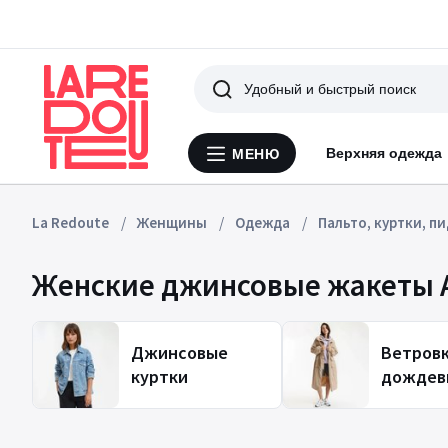
Поиск
Верхняя одежда
МЕНЮ
Меню
La
Redoute
La Redoute
Женщины
Одежда
Пальто, куртки, п
Женские джинсовые жакеты 
Джинсовые
Ветровк
куртки
дождев