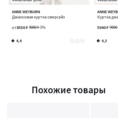
4,4
4,3
Количество
ANNE WEYBURN
ANNE WEY
/ 5
/ 5
цветов:
Джинсовая куртка оверсайз
Куртка дж
2
от
8550 ₽
9000 ₽
-5%
5940 ₽
9000 
4,4
4,3
/
/
5
5
Похожие товары