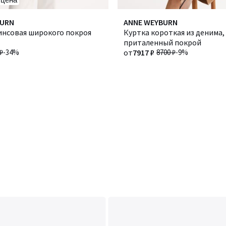
BURN
ANNE WEYBURN
инсовая широкого покроя
Куртка короткая из денима,
приталенный покрой
₽
-34%
от
7917 ₽
8700 ₽
-9%