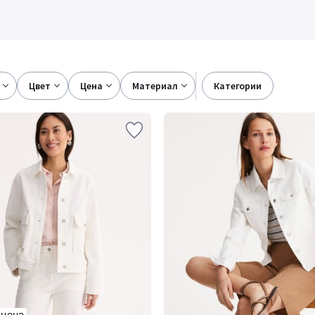
цвет
цена
материал
категории
 цена