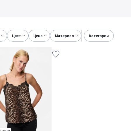
цвет
цена
материал
категории
 цена