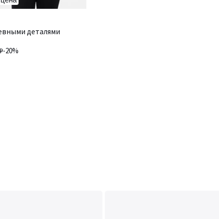
жевными деталями
₽
-20%