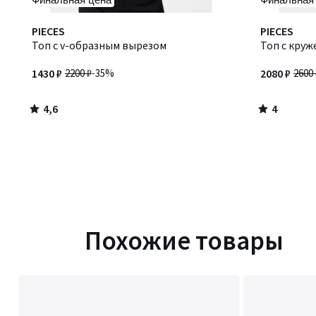
4,6
4
PIECES
PIECES
/ 5
/
Топ с v-образным вырезом
Топ с кру
5
1430 ₽
2200 ₽
-35%
2080 ₽
2600 
4,6
4
/
/
5
5
Похожие товары