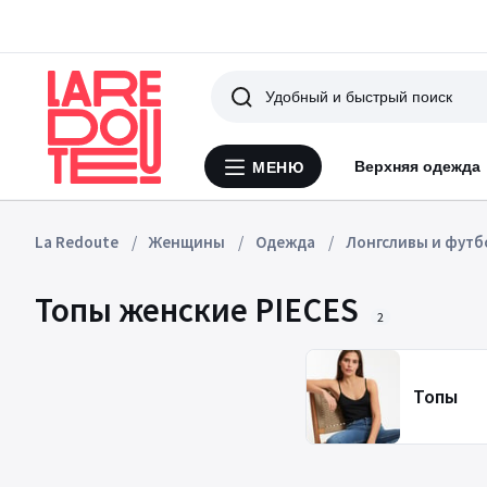
Поиск
Верхняя одежда
МЕНЮ
Меню
La
Redoute
La Redoute
Женщины
Одежда
Лонгсливы и футб
Топы женские PIECES
2
Топы